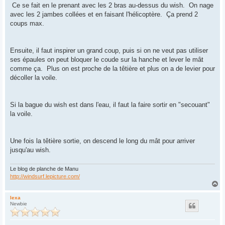
s
Ce se fait en le prenant avec les 2 bras au-dessus du wish. On nage
a
g
avec les 2 jambes collées et en faisant l'hélicoptère. Ça prend 2
e
coups max.
Ensuite, il faut inspirer un grand coup, puis si on ne veut pas utiliser
ses épaules on peut bloquer le coude sur la hanche et lever le mât
comme ça. Plus on est proche de la têtière et plus on a de levier pour
décoller la voile.
Si la bague du wish est dans l'eau, il faut la faire sortir en "secouant"
la voile.
Une fois la têtière sortie, on descend le long du mât pour arriver
jusqu'au wish.
Le blog de planche de Manu
http://windsurf.lepicture.com/
H
a
u
lexa
Newbie
t