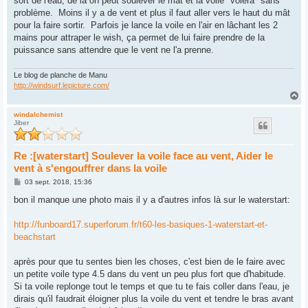
sort de l'eau, de là on peut soulever le mât et la voile "volera" sans
problème. Moins il y a de vent et plus il faut aller vers le haut du mât
pour la faire sortir. Parfois je lance la voile en l'air en lâchant les 2
mains pour attraper le wish, ça permet de lui faire prendre de la
puissance sans attendre que le vent ne l'a prenne.
Le blog de planche de Manu
http://windsurf.lepicture.com/
H
a
u
windalchemist
Jiber
t
Re :[waterstart] Soulever la voile face au vent, Aider le
vent à s'engouffrer dans la voile
M
03 sept. 2018, 15:36
e
s
bon il manque une photo mais il y a d'autres infos là sur le waterstart:
s
a
g
http://funboard17.superforum.fr/t60-les-basiques-1-waterstart-et-
e
beachstart
après pour que tu sentes bien les choses, c'est bien de le faire avec
un petite voile type 4.5 dans du vent un peu plus fort que d'habitude.
Si ta voile replonge tout le temps et que tu te fais coller dans l'eau, je
dirais qu'il faudrait éloigner plus la voile du vent et tendre le bras avant