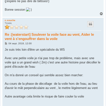
(j'espère ne pas dire de bêtises!)
Bonne session
H
a
u
c.souche
Timide
t
Re :[waterstart] Soulever la voile face au vent, Aider le
vent à s'engouffrer dans la voile
M
04 sept. 2018, 12:00
e
s
Je suis très loin d'être un spécialiste du WS
s
a
g
Avec une petite voile je n'ai pas trop de problème, mais avec une
e
voile qui a un grand wish ( 2m) c'est une autre histoire pour décoller le
point d'écoute de l'eau
On m'a donné un conseil qui semble assez bien marcher:
Au cours de la phase de dècollage de la voile hors de l'eau, au lieu
d'avoir le mât perpendiculaire au vent , le mettre lègérement au vent
Autre avantage cela limite le risque de faire couler la voile