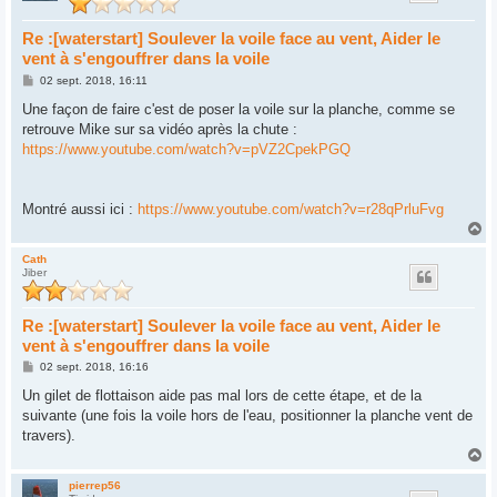
Re :[waterstart] Soulever la voile face au vent, Aider le
vent à s'engouffrer dans la voile
M
02 sept. 2018, 16:11
e
s
Une façon de faire c'est de poser la voile sur la planche, comme se
s
retrouve Mike sur sa vidéo après la chute :
a
g
https://www.youtube.com/watch?v=pVZ2CpekPGQ
e
Montré aussi ici :
https://www.youtube.com/watch?v=r28qPrluFvg
H
a
u
Cath
Jiber
t
Re :[waterstart] Soulever la voile face au vent, Aider le
vent à s'engouffrer dans la voile
M
02 sept. 2018, 16:16
e
s
Un gilet de flottaison aide pas mal lors de cette étape, et de la
s
suivante (une fois la voile hors de l'eau, positionner la planche vent de
a
g
travers).
e
H
a
u
pierrep56