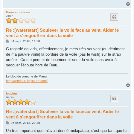
H
a
u
Manu aux states
Jiber
t
Re :[waterstart] Soulever la voile face au vent, Aider le
vent à s'engouffrer dans la voile
M
04 sept. 2018, 14:28
e
s
G regardé qq vids, effectivement, je mets très souvent (au détriment
s
de ma pauvre voile) la bordure de la voile (pas le wish) sur le strap
a
g
arrière. Ça me permet de bourriner et sortir la voile sans avoir à
e
secouer l'écoute hors de l'eau.
Le blog de planche de Manu
http://windsurf.lepicture.com/
H
a
u
louping
Accro
t
Re :[waterstart] Soulever la voile face au vent, Aider le
vent à s'engouffrer dans la voile
M
06 sept. 2018, 20:38
e
s
Un truc important que m'avait donné mélapatate, c'est que tant que tu
s