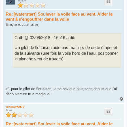
Timide
t
Re :[waterstart] Soulever la voile face au vent, Aider le
vent à s'engouffrer dans la voile
M
02 sept. 2018, 16:20
e
s
s
Cath @ 02/09/2018 - 16h16 a dit:
a
g
e
Un gilet de flottaison aide pas mal lors de cette étape, et
de la suivante (une fois la voile hors de l'eau, positionner
la planche vent de travers).
+1 pour le gilet de flottaison, je ne navigue plus sans depuis que j'ai
découvert ce truc magique!
H
a
u
windsurfvtt76
Jiber
t
Re :[waterstart] Soulever la voile face au vent, Aider le