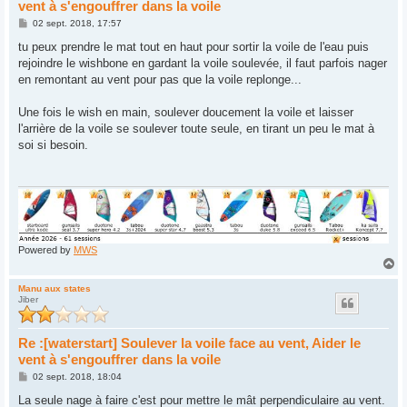
vent à s'engouffrer dans la voile
M
02 sept. 2018, 17:57
e
s
tu peux prendre le mat tout en haut pour sortir la voile de l'eau puis
s
rejoindre le wishbone en gardant la voile soulevée, il faut parfois nager
a
g
en remontant au vent pour pas que la voile replonge...
e
Une fois le wish en main, soulever doucement la voile et laisser
l'arrière de la voile se soulever toute seule, en tirant un peu le mat à
soi si besoin.
Powered by
MWS
H
a
u
Manu aux states
Jiber
t
Re :[waterstart] Soulever la voile face au vent, Aider le
vent à s'engouffrer dans la voile
M
02 sept. 2018, 18:04
e
s
La seule nage à faire c'est pour mettre le mât perpendiculaire au vent.