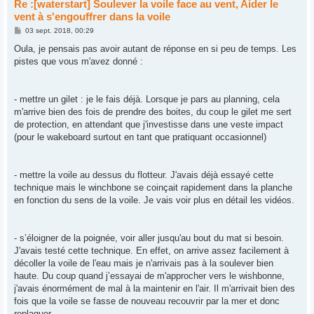
Re :[waterstart] Soulever la voile face au vent, Aider le
vent à s'engouffrer dans la voile
M
03 sept. 2018, 00:29
e
s
Oula, je pensais pas avoir autant de réponse en si peu de temps. Les
s
pistes que vous m'avez donné :
a
g
e
- mettre un gilet
: je le fais déjà. Lorsque je pars au planning, cela
m'arrive bien des fois de prendre des boites, du coup le gilet me sert
de protection, en attendant que j'investisse dans une veste impact
(pour le wakeboard surtout en tant que pratiquant occasionnel)
- mettre la voile au dessus du flotteur
. J'avais déjà essayé cette
technique mais le winchbone se coinçait rapidement dans la planche
en fonction du sens de la voile. Je vais voir plus en détail les vidéos.
- s’éloigner de la poignée, voir aller jusqu'au bout du mat si besoin
.
J'avais testé cette technique. En effet, on arrive assez facilement à
décoller la voile de l'eau mais je n'arrivais pas à la soulever bien
haute. Du coup quand j’essayai de m'approcher vers le wishbonne,
j'avais énormément de mal à la maintenir en l'air. Il m'arrivait bien des
fois que la voile se fasse de nouveau recouvrir par la mer et donc
replaquer.