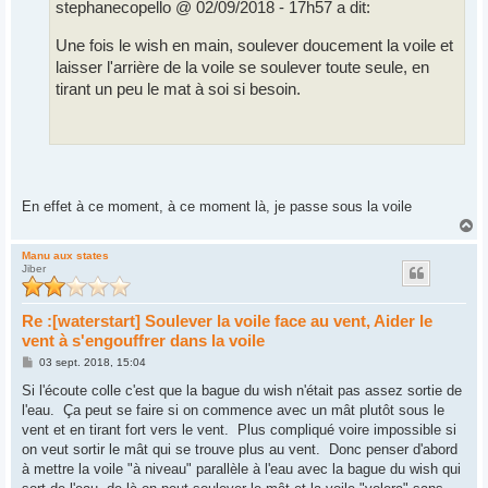
stephanecopello @ 02/09/2018 - 17h57 a dit:
Une fois le wish en main, soulever doucement la voile et
laisser l'arrière de la voile se soulever toute seule, en
tirant un peu le mat à soi si besoin.
En effet à ce moment, à ce moment là, je passe sous la voile
H
a
u
Manu aux states
Jiber
t
Re :[waterstart] Soulever la voile face au vent, Aider le
vent à s'engouffrer dans la voile
M
03 sept. 2018, 15:04
e
s
Si l'écoute colle c'est que la bague du wish n'était pas assez sortie de
s
l'eau. Ça peut se faire si on commence avec un mât plutôt sous le
a
g
vent et en tirant fort vers le vent. Plus compliqué voire impossible si
e
on veut sortir le mât qui se trouve plus au vent. Donc penser d'abord
à mettre la voile "à niveau" parallèle à l'eau avec la bague du wish qui