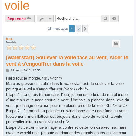
voile
Rechercher
Recherche
Répondre
1
2
Suivant
18 messages
lexa
Newbie
[waterstart] Soulever la voile face au vent, Aider le
vent à s'engouffrer dans la voile
M
02 sept. 2018, 15:55
e
s
Hello tout le monde,<br /><br />
s
Ma plus grosse difficulté dans le waterstart est de soulever la voile
a
g
pour que la voile s'engouffre.<br /><br /><br />
e
Etape 1 : Une fois tombé dans l'eau, je prends le bout de ma planche
d'une main et je nage contre le vent. Une fois la planche dans l'axe du
vent, je change de place pour me placer près de la voile.<br /><br />
Etape 2 : Je prends la poignée du winchbone et je nage face au vent.
Idéalement, mon flotteur est toujours dans l'axe du vent et la voile
perpendiculaire au vent.<br /><br />
Etape 3 : Je continue à nager à contre et cette fois-ci avec ma main
avec le winchbone, j'essaie de donner des grands coups en l'air pour