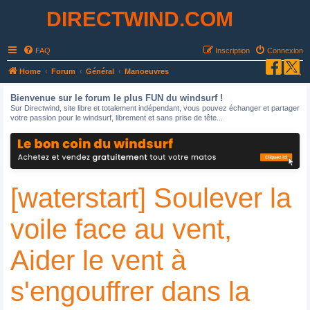
DIRECTWIND.COM
FAQ
Inscription
Connexion
R
Home
Forum
Général
Manoeuvres
e
Bienvenue sur le forum le plus FUN du windsurf !
c
Sur Directwind, site libre et totalement indépendant, vous pouvez échanger et partager
votre passion pour le windsurf, librement et sans prise de tête...
h
e
r
c
[waterstart] Soulever la
h
e
voile face au vent,
r
Aider le vent à
s'engouffrer dans la