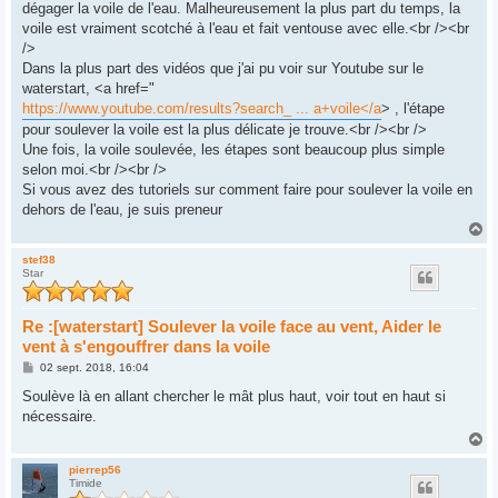
dégager la voile de l'eau. Malheureusement la plus part du temps, la
voile est vraiment scotché à l'eau et fait ventouse avec elle.<br /><br
/>
Dans la plus part des vidéos que j'ai pu voir sur Youtube sur le
waterstart, <a href="
https://www.youtube.com/results?search_ ... a+voile</a
> , l'étape
pour soulever la voile est la plus délicate je trouve.<br /><br />
Une fois, la voile soulevée, les étapes sont beaucoup plus simple
selon moi.<br /><br />
Si vous avez des tutoriels sur comment faire pour soulever la voile en
dehors de l'eau, je suis preneur
H
a
u
stef38
Star
t
Re :[waterstart] Soulever la voile face au vent, Aider le
vent à s'engouffrer dans la voile
M
02 sept. 2018, 16:04
e
s
Soulève là en allant chercher le mât plus haut, voir tout en haut si
s
nécessaire.
a
g
H
e
a
u
pierrep56
Timide
t