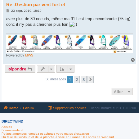
Re :Gestion par vent fort et
M
23 sept. 2019, 18:19
e
s
avec plus de 30 noeuds, même ma 91 l est trop encombrante (75 kg)
s
donc il n'y pas à chercher plus loin
a
g
e
Powered by
MWS
H
a
Répondre
u
t
1
2
3
Suivant
38 messages
Aller
Home
Forum
Supprimer les cookies
Fuseau horaire sur
UTC+02:00
DIRECTWIND
Accueil
Forum windsurf
Petites annonces, vendez et achetez votre matos d'occasion
Où faire du windsurf et de la planche à voile en France : les spots de Windsurf