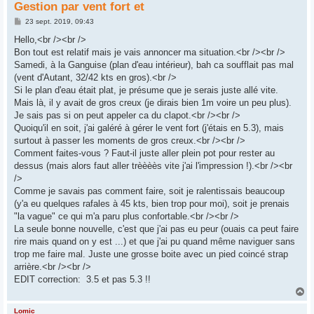
Gestion par vent fort et
M
23 sept. 2019, 09:43
e
s
Hello,<br /><br />
s
Bon tout est relatif mais je vais annoncer ma situation.<br /><br />
a
g
Samedi, à la Ganguise (plan d'eau intérieur), bah ca soufflait pas mal
e
(vent d'Autant, 32/42 kts en gros).<br />
Si le plan d'eau était plat, je présume que je serais juste allé vite.
Mais là, il y avait de gros creux (je dirais bien 1m voire un peu plus).
Je sais pas si on peut appeler ca du clapot.<br /><br />
Quoiqu'il en soit, j'ai galéré à gérer le vent fort (j'étais en 5.3), mais
surtout à passer les moments de gros creux.<br /><br />
Comment faites-vous ? Faut-il juste aller plein pot pour rester au
dessus (mais alors faut aller trèèèès vite j'ai l'impression !).<br /><br
/>
Comme je savais pas comment faire, soit je ralentissais beaucoup
(y'a eu quelques rafales à 45 kts, bien trop pour moi), soit je prenais
"la vague" ce qui m'a paru plus confortable.<br /><br />
La seule bonne nouvelle, c'est que j'ai pas eu peur (ouais ca peut faire
rire mais quand on y est ...) et que j'ai pu quand même naviguer sans
trop me faire mal. Juste une grosse boite avec un pied coincé strap
arrière.<br /><br />
EDIT correction: 3.5 et pas 5.3 !!
H
a
u
Lomic