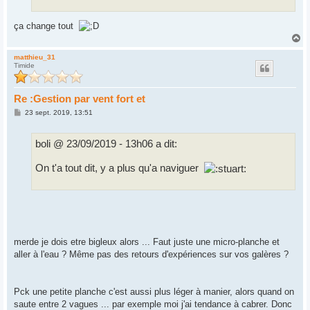
ça change tout
H
a
u
matthieu_31
Timide
t
Re :Gestion par vent fort et
M
23 sept. 2019, 13:51
e
s
s
boli @ 23/09/2019 - 13h06 a dit:
a
g
e
On t'a tout dit, y a plus qu'a naviguer
merde je dois etre bigleux alors ... Faut juste une micro-planche et
aller à l'eau ? Même pas des retours d'expériences sur vos galères ?
Pck une petite planche c'est aussi plus léger à manier, alors quand on
saute entre 2 vagues ... par exemple moi j'ai tendance à cabrer. Donc