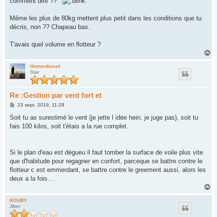
comment dire ??
a
g
e
Même les plus de 80kg mettent plus petit dans les conditions que tu
décris, non ?? Chapeau bas.
T'avais quel volume en flotteur ?
H
a
u
Homerdusud
Star
t
Re :Gestion par vent fort et
M
23 sept. 2019, 11:29
e
s
Soit tu as surestimé le vent (je jette l idée hein, je juge pas), soit tu
s
fais 100 kilos, soit t'étais a la rue complet.
a
g
e
Si le plan d'eau est dégueu il faut tomber la surface de voile plus vite
que d'habitude pour regagner en confort, parceque se battre contre le
flotteur c est emmerdant, se battre contre le greement aussi, alors les
deux a la fois....
H
a
u
KOUBY
Jiber
t