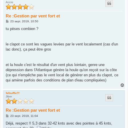
Accro
t
Re :Gestion par vent fort et
M
23 sept. 2019, 10:50
e
s
tu pèses combien ?
s
a
g
e
le clapot ce sont les vagues levées par le vent localement (cas d'un
lac donc), ça peut être gros
et la houle c'est le résultat d'un vent plus lointain, genre une
dépression dans l'Atlantique génère la houle qu'on reçoit sur la côte
(ce qui n'empêche pas le vent local de générer en plus du clapot, ce
qui amène parfois des conditions de plan d'eau compliquées)
H
a
u
fafouffle!!!
Jiber
t
Re :Gestion par vent fort et
M
23 sept. 2019, 11:04
e
s
Déjà, respect !! 5,3 dans 32-42 knts avec des pointes à 45 knts,
s