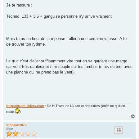
e
s
Je te rassure :
s
a
g
Techno 133 + 3.5 + ganguise personne n'y arrive vraiment
e
Mais tu as un bout de la réponse : aller à une certaine vitesse. A toi
de trouver ton rythme.
Le truc c'est d'aller suffisamment vite tout en se gardant une marge
car vent très rafaleux et être souple sur les jambes (mais surtout avec
une planche qui ne prend pas le vent).
https://tram-riders.com
: De la Tram, de l'Autan et des riders (enfin ce qu'il en
reste
)
H
a
u
windsurfvtt76
Jiber
t