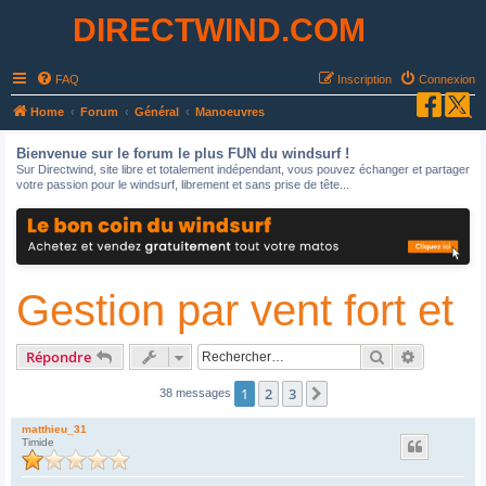
DIRECTWIND.COM
FAQ
Inscription
Connexion
R
Home
Forum
Général
Manoeuvres
e
Bienvenue sur le forum le plus FUN du windsurf !
c
Sur Directwind, site libre et totalement indépendant, vous pouvez échanger et partager
votre passion pour le windsurf, librement et sans prise de tête...
h
e
r
c
Gestion par vent fort et
h
e
r
Rechercher
Recherche
Répondre
1
2
3
Suivant
38 messages
matthieu_31
Timide