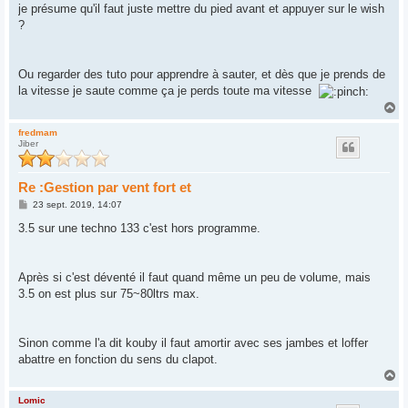
je présume qu'il faut juste mettre du pied avant et appuyer sur le wish
?
Ou regarder des tuto pour apprendre à sauter, et dès que je prends de
la vitesse je saute comme ça je perds toute ma vitesse
H
a
u
fredmam
Jiber
t
Re :Gestion par vent fort et
M
23 sept. 2019, 14:07
e
s
3.5 sur une techno 133 c'est hors programme.
s
a
g
e
Après si c'est déventé il faut quand même un peu de volume, mais
3.5 on est plus sur 75~80ltrs max.
Sinon comme l'a dit kouby il faut amortir avec ses jambes et loffer
abattre en fonction du sens du clapot.
H
a
u
Lomic