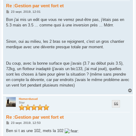
Re :Gestion par vent fort et
M
23 sept. 2019, 12:01
e
s
Bon j'ai mis un edit que vous ne verrez peut-être pas, j'étais pas en
s
5.3 mais en 3.5 ... comme quoi à une inversion près ... Mdrrr.
a
g
e
Sinon, oui au milieu, les 2 bras se rejoignent, c'est un gros chantier
merdique avec une dévente presque totale par moment.
Du coup, avec la bonne surface que j'avais (3.7 au début puis 3.5),
72kg, un flotteur inadapté (j'avais un bic133, j'ai mal joué), quelles
sont les choses à faire pour gérer la situation ? (même sans prendre
en compte la dévente, car par endroits j'avais le même problème avec
un vent fort pendant plusieurs minutes)
H
a
u
Homerdusud
Star
t
Re :Gestion par vent fort et
M
23 sept. 2019, 12:53
e
s
Ben si t as une 102, mets la 102
s