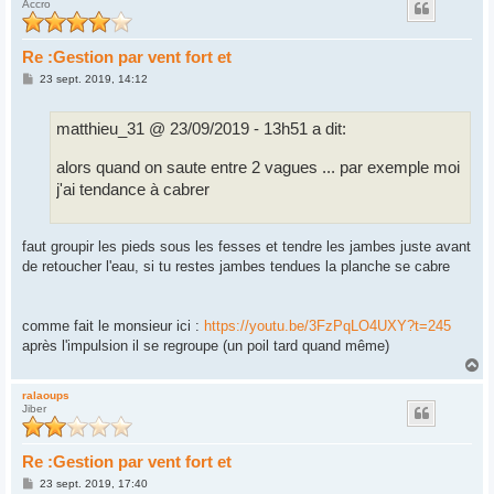
Accro
t
Re :Gestion par vent fort et
M
23 sept. 2019, 14:12
e
s
s
matthieu_31 @ 23/09/2019 - 13h51 a dit:
a
g
e
alors quand on saute entre 2 vagues ... par exemple moi
j'ai tendance à cabrer
faut groupir les pieds sous les fesses et tendre les jambes juste avant
de retoucher l'eau, si tu restes jambes tendues la planche se cabre
comme fait le monsieur ici :
https://youtu.be/3FzPqLO4UXY?t=245
après l'impulsion il se regroupe (un poil tard quand même)
H
a
u
ralaoups
Jiber
t
Re :Gestion par vent fort et
M
23 sept. 2019, 17:40