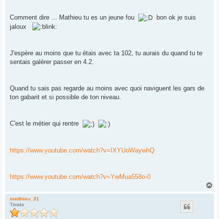
Comment dire ... Mathieu tu es un jeune fou
bon ok je suis
jaloux
J'espère au moins que tu étais avec ta 102, tu aurais du quand tu te
sentais galérer passer en 4.2.
Quand tu sais pas regarde au moins avec quoi naviguent les gars de
ton gabarit et si possible de ton niveau.
C'est le métier qui rentre
https://www.youtube.com/watch?v=IXYUoWaywhQ
https://www.youtube.com/watch?v=YwMua558o-0
H
a
u
matthieu_31
Timide
t