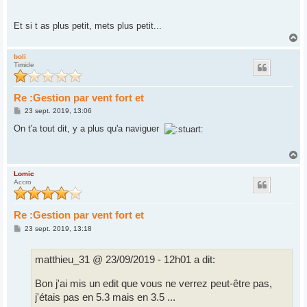
a
g
e
Et si t as plus petit, mets plus petit...
H
a
u
boli
Timide
t
Re :Gestion par vent fort et
M
23 sept. 2019, 13:06
e
s
On t'a tout dit, y a plus qu'a naviguer
s
a
g
H
e
a
u
Lomic
Accro
t
Re :Gestion par vent fort et
M
23 sept. 2019, 13:18
e
s
s
matthieu_31 @ 23/09/2019 - 12h01 a dit:
a
g
e
Bon j'ai mis un edit que vous ne verrez peut-être pas,
j'étais pas en 5.3 mais en 3.5 ...