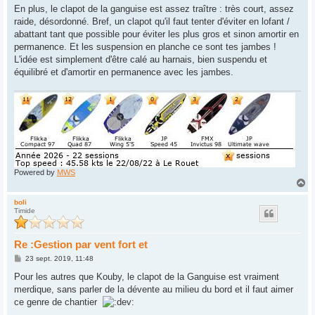
En plus, le clapot de la ganguise est assez traître : très court, assez
raide, désordonné. Bref, un clapot qu'il faut tenter d'éviter en lofant /
abattant tant que possible pour éviter les plus gros et sinon amortir en
permanence. Et les suspension en planche ce sont tes jambes !
L'idée est simplement d'être calé au harnais, bien suspendu et
équilibré et d'amortir en permanence avec les jambes.
Powered by
MWS
H
a
u
boli
Timide
t
Re :Gestion par vent fort et
M
23 sept. 2019, 11:48
e
s
Pour les autres que Kouby, le clapot de la Ganguise est vraiment
s
merdique, sans parler de la dévente au milieu du bord et il faut aimer
a
g
ce genre de chantier
e