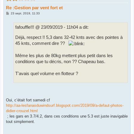
Re :Gestion par vent fort et
M
23 sept. 2019, 11:33
e
s
s
fafouffle!!! @ 23/09/2019 - 11h04 a dit:
a
g
e
Déjà, respect !! 5,3 dans 32-42 knts avec des pointes à
45 knts, comment dire ??
Même les plus de 80kg mettent plus petit dans les
conditions que tu décris, non ?? Chapeau bas.
T'avais quel volume en flotteur ?
Oui, c’était fort samedi cf
http://aa-lesfanasduwindsurf.blogspot.com/2019/09/a-defaut-photos-
didier-crouzel.html
; les gars en 3.7/4.2, dans ces conditions une 5.3 est juste inavigable
tout simplement.