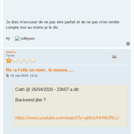
Je dois m'excuser de ne pas etre parfait et de ne pas m'en rendre
compte moi au moins je le dis
ey
H
a
u
skplso
Timide
t
Re :a t'elle un nom , le moove.....
M
01 mai 2020, 13:11
e
s
s
Cath @ 26/04/2020 - 23h07 a dit:
a
g
e
Backwind jibe ?
https://www.youtube.com/watch?v=gMuUHHWJRLU