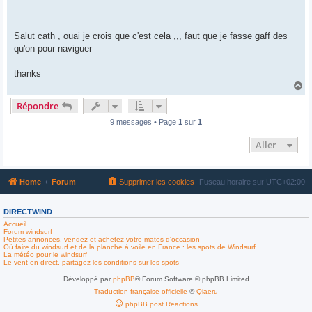
Salut cath , ouai je crois que c'est cela ,,, faut que je fasse gaff des
qu'on pour naviguer
thanks
H
a
Répondre
u
t
9 messages • Page
1
sur
1
Aller
Home
Forum
Supprimer les cookies
Fuseau horaire sur
UTC+02:00
DIRECTWIND
Accueil
Forum windsurf
Petites annonces, vendez et achetez votre matos d'occasion
Où faire du windsurf et de la planche à voile en France : les spots de Windsurf
La météo pour le windsurf
Le vent en direct, partagez les conditions sur les spots
Développé par
phpBB
® Forum Software © phpBB Limited
Traduction française officielle
©
Qiaeru
phpBB post Reactions