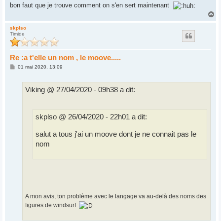
bon faut que je trouve comment on s'en sert maintenant
H
a
u
skplso
Timide
t
Re :a t'elle un nom , le moove.....
M
01 mai 2020, 13:09
e
s
s
Viking @ 27/04/2020 - 09h38 a dit:
a
g
e
skplso @ 26/04/2020 - 22h01 a dit:
salut a tous j'ai un moove dont je ne connait pas le
nom
A mon avis, ton problème avec le langage va au-delà des noms des
figures de windsurf