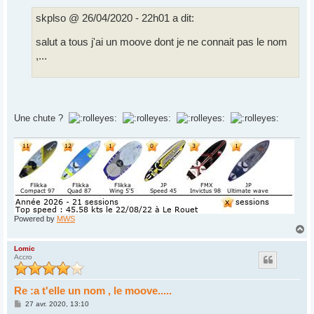
s
s
skplso @ 26/04/2020 - 22h01 a dit:
a
g
e
salut a tous j'ai un moove dont je ne connait pas le nom
,...
Une chute ?
Powered by
MWS
H
a
u
Lomic
Accro
t
Re :a t'elle un nom , le moove.....
M
27 avr. 2020, 13:10
e