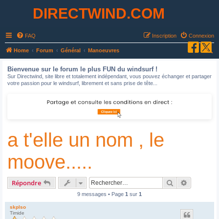
DIRECTWIND.COM
FAQ
Inscription
Connexion
R
Home
Forum
Général
Manoeuvres
e
Bienvenue sur le forum le plus FUN du windsurf !
c
Sur Directwind, site libre et totalement indépendant, vous pouvez échanger et partager
votre passion pour le windsurf, librement et sans prise de tête...
h
e
r
c
a t'elle un nom , le
h
e
moove.....
r
Rechercher
Recherche
Répondre
9 messages • Page
1
sur
1
skplso
Timide