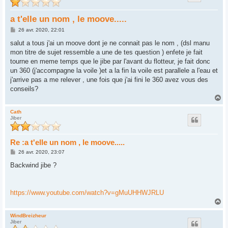
a t'elle un nom , le moove.....
M
26 avr. 2020, 22:01
e
s
salut a tous j'ai un moove dont je ne connait pas le nom , (dsl manu
s
mon titre de sujet ressemble a une de tes question ) enfete je fait
a
g
tourne en meme temps que le jibe par l'avant du flotteur, je fait donc
e
un 360 (j'accompagne la voile )et a la fin la voile est parallele a l'eau et
j'arrive pas a me relever , une fois que j'ai fini le 360 avez vous des
conseils?
H
a
u
Cath
Jiber
t
Re :a t'elle un nom , le moove.....
M
26 avr. 2020, 23:07
e
s
Backwind jibe ?
s
a
g
e
https://www.youtube.com/watch?v=gMuUHHWJRLU
H
a
u
WindBreizheur
Jiber
t