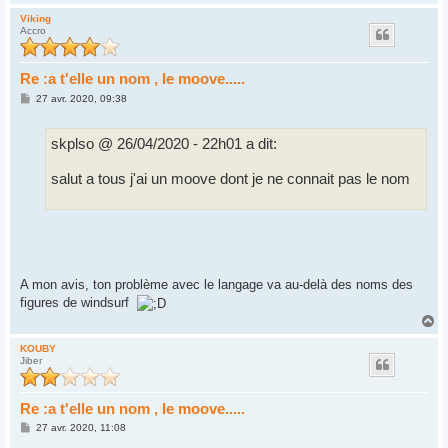
a
u
Viking
Accro
t
Re :a t'elle un nom , le moove.....
M
27 avr. 2020, 09:38
e
s
s
skplso @ 26/04/2020 - 22h01 a dit:
a
g
e
salut a tous j'ai un moove dont je ne connait pas le nom
A mon avis, ton problème avec le langage va au-delà des noms des
figures de windsurf
H
a
u
KOUBY
Jiber
t
Re :a t'elle un nom , le moove.....
M
27 avr. 2020, 11:08
e