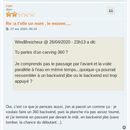
a
u
Cath
Jiber
t
Re :a t'elle un nom , le moove.....
M
27 avr. 2020, 00:14
e
s
s
WindBreizheur @ 26/04/2020 - 23h13 a dit:
a
g
e
Tu parles d'un carving 360 ?
Je comprends pas le passage par l'avant et la voile
parallèle à l'eau en même temps...quoique ça pourrait
ressembler à un backwind jibe ou le backwind est trop
appuyé ?
Oui, c'est ce que je pensais aussi, j'en ai passé un comme ça : je
voulais faire un 360 backwind, puis la planche n'a pas assez tourné,
et j'ai terminé en passant par devant le mât, en backwind jibe (sans
tomber, la chance du débutant...).
H