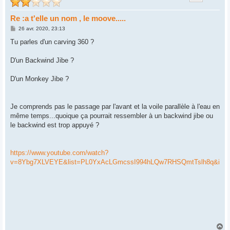
Re :a t'elle un nom , le moove.....
M
26 avr. 2020, 23:13
e
s
Tu parles d'un carving 360 ?
s
a
g
D'un Backwind Jibe ?
e
D'un Monkey Jibe ?
Je comprends pas le passage par l'avant et la voile parallèle à l'eau en
même temps...quoique ça pourrait ressembler à un backwind jibe ou
le backwind est trop appuyé ?
https://www.youtube.com/watch?
v=8Ybg7XLVEYE&list=PL0YxAcLGmcssI994hLQw7RHSQmtTslh8q&inde
H