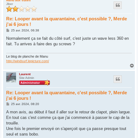
u
Manu aux states
Jiber
t
Re: Looper avant la quarantaine, c'est possible ?, Merde
j'ai 6 jours !
M
25 avr. 2024, 06:38
e
s
Normalement ça se fait du côté surf, c'est juste un wave less 360 en
s
fait. Tu arrives à faire des gu screws ?
a
g
e
Le blog de planche de Manu
http://windsurf.lepicture.com/
H
a
u
Laurent
Site Admin
t
Re: Looper avant la quarantaine, c'est possible ?, Merde
j'ai 6 jours !
M
25 avr. 2024, 08:20
e
s
A mon avis, au début il faut il aller sur le retour de clapot, plein largue.
s
En tout cas c'est comme ça que j'ai commencé à passer le cap de la
a
g
trouille.
e
Une fois le premier envoyé on s'aperçoit que ça passe presque tout
seul et sans bobo.