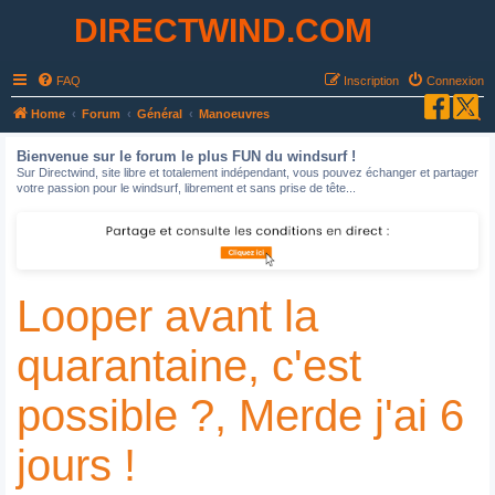
DIRECTWIND.COM
FAQ
Inscription
Connexion
R
Home
Forum
Général
Manoeuvres
e
Bienvenue sur le forum le plus FUN du windsurf !
c
Sur Directwind, site libre et totalement indépendant, vous pouvez échanger et partager
votre passion pour le windsurf, librement et sans prise de tête...
h
e
r
c
Looper avant la
h
e
quarantaine, c'est
r
possible ?, Merde j'ai 6
jours !