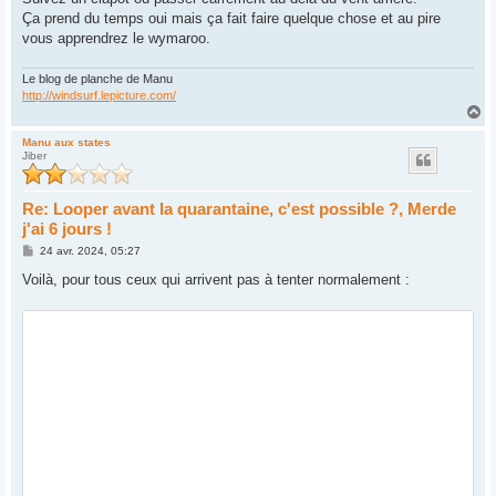
Ça prend du temps oui mais ça fait faire quelque chose et au pire
vous apprendrez le wymaroo.
Le blog de planche de Manu
http://windsurf.lepicture.com/
H
a
u
Manu aux states
Jiber
t
Re: Looper avant la quarantaine, c'est possible ?, Merde
j'ai 6 jours !
M
24 avr. 2024, 05:27
e
s
Voilà, pour tous ceux qui arrivent pas à tenter normalement :
s
a
g
e