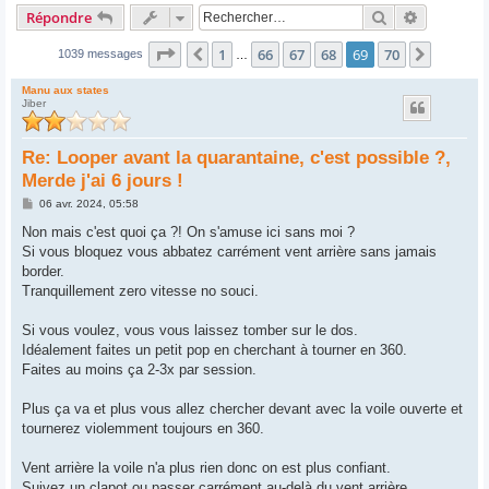
Rechercher
Recherche
Répondre
Page
69
sur
70
1
66
67
68
69
70
Précédent
Suivant
1039 messages
…
Manu aux states
Jiber
Re: Looper avant la quarantaine, c'est possible ?,
Merde j'ai 6 jours !
M
06 avr. 2024, 05:58
e
s
Non mais c'est quoi ça ?! On s'amuse ici sans moi ?
s
Si vous bloquez vous abbatez carrément vent arrière sans jamais
a
g
border.
e
Tranquillement zero vitesse no souci.
Si vous voulez, vous vous laissez tomber sur le dos.
Idéalement faites un petit pop en cherchant à tourner en 360.
Faites au moins ça 2-3x par session.
Plus ça va et plus vous allez chercher devant avec la voile ouverte et
tournerez violemment toujours en 360.
Vent arrière la voile n'a plus rien donc on est plus confiant.
Suivez un clapot ou passer carrément au-delà du vent arrière.