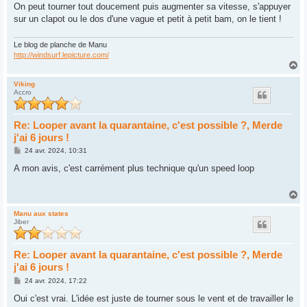
On peut tourner tout doucement puis augmenter sa vitesse, s'appuyer
sur un clapot ou le dos d'une vague et petit à petit bam, on le tient !
Le blog de planche de Manu
http://windsurf.lepicture.com/
H
a
u
Viking
Accro
t
Re: Looper avant la quarantaine, c'est possible ?, Merde
j'ai 6 jours !
M
24 avr. 2024, 10:31
e
s
A mon avis, c'est carrément plus technique qu'un speed loop
s
a
g
H
e
a
u
Manu aux states
Jiber
t
Re: Looper avant la quarantaine, c'est possible ?, Merde
j'ai 6 jours !
M
24 avr. 2024, 17:22
e
s
Oui c'est vrai. L'idée est juste de tourner sous le vent et de travailler le
s