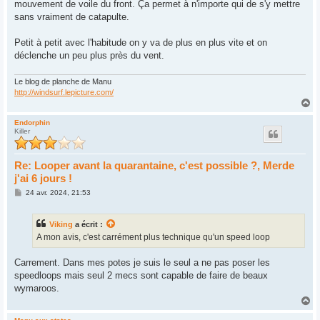
mouvement de voile du front. Ça permet à n'importe qui de s'y mettre
a
g
sans vraiment de catapulte.
e
Petit à petit avec l'habitude on y va de plus en plus vite et on
déclenche un peu plus près du vent.
Le blog de planche de Manu
http://windsurf.lepicture.com/
H
a
u
Endorphin
Killer
t
Re: Looper avant la quarantaine, c'est possible ?, Merde
j'ai 6 jours !
M
24 avr. 2024, 21:53
e
s
s
Viking
a écrit :
a
g
A mon avis, c'est carrément plus technique qu'un speed loop
e
Carrement. Dans mes potes je suis le seul a ne pas poser les
speedloops mais seul 2 mecs sont capable de faire de beaux
wymaroos.
H
a