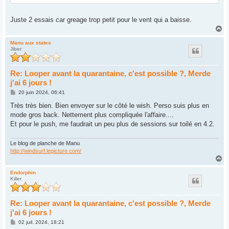
Juste 2 essais car greage trop petit pour le vent qui a baisse.
H
a
u
Manu aux states
Jiber
t
Re: Looper avant la quarantaine, c'est possible ?, Merde
j'ai 6 jours !
M
20 juin 2024, 06:41
e
s
Très très bien. Bien envoyer sur le côté le wish. Perso suis plus en
s
mode gros back. Nettement plus compliquée l'affaire....
a
g
Et pour le push, me faudrait un peu plus de sessions sur toilé en 4.2.
e
Le blog de planche de Manu
http://windsurf.lepicture.com/
H
a
u
Endorphin
Killer
t
Re: Looper avant la quarantaine, c'est possible ?, Merde
j'ai 6 jours !
M
02 juil. 2024, 18:21
e