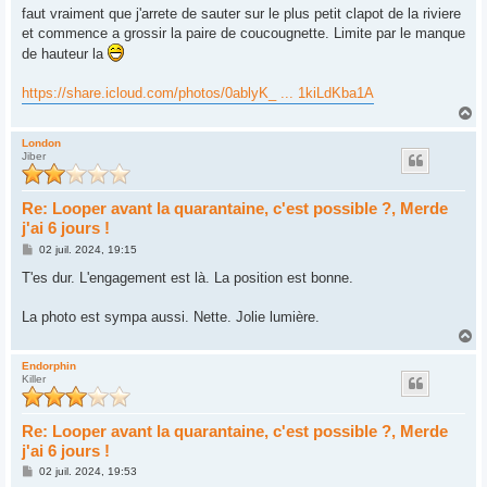
s
faut vraiment que j'arrete de sauter sur le plus petit clapot de la riviere
s
et commence a grossir la paire de coucougnette. Limite par le manque
a
g
de hauteur la
e
https://share.icloud.com/photos/0ablyK_ ... 1kiLdKba1A
H
a
u
London
Jiber
t
Re: Looper avant la quarantaine, c'est possible ?, Merde
j'ai 6 jours !
M
02 juil. 2024, 19:15
e
s
T'es dur. L'engagement est là. La position est bonne.
s
a
g
La photo est sympa aussi. Nette. Jolie lumière.
e
H
a
u
Endorphin
Killer
t
Re: Looper avant la quarantaine, c'est possible ?, Merde
j'ai 6 jours !
M
02 juil. 2024, 19:53
e