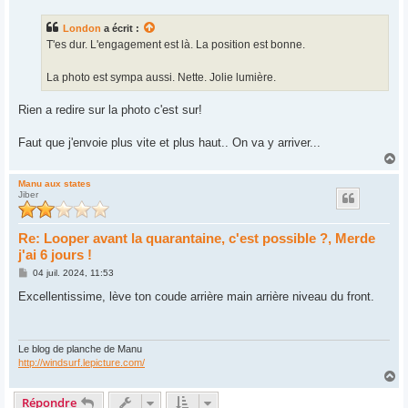
s
s
London
a écrit :
a
g
T'es dur. L'engagement est là. La position est bonne.
e
La photo est sympa aussi. Nette. Jolie lumière.
Rien a redire sur la photo c'est sur!
Faut que j'envoie plus vite et plus haut.. On va y arriver...
H
a
u
Manu aux states
Jiber
t
Re: Looper avant la quarantaine, c'est possible ?, Merde
j'ai 6 jours !
M
04 juil. 2024, 11:53
e
s
Excellentissime, lève ton coude arrière main arrière niveau du front.
s
a
g
e
Le blog de planche de Manu
http://windsurf.lepicture.com/
H
a
Répondre
u