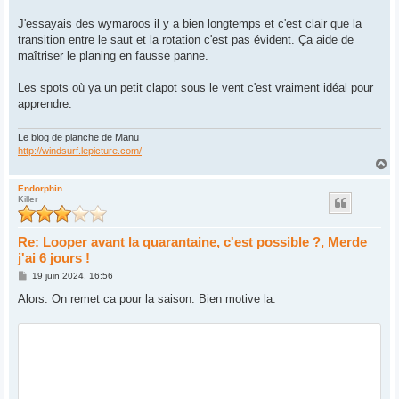
J'essayais des wymaroos il y a bien longtemps et c'est clair que la
transition entre le saut et la rotation c'est pas évident. Ça aide de
maîtriser le planing en fausse panne.
Les spots où ya un petit clapot sous le vent c'est vraiment idéal pour
apprendre.
Le blog de planche de Manu
http://windsurf.lepicture.com/
H
a
u
Endorphin
Killer
t
Re: Looper avant la quarantaine, c'est possible ?, Merde
j'ai 6 jours !
M
19 juin 2024, 16:56
e
s
Alors. On remet ca pour la saison. Bien motive la.
s
a
g
e