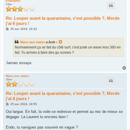
u
Endorphin
Killer
t
Re: Looper avant la quarantaine, c'est possible ?, Merde
j'ai 6 jours !
M
25 avr. 2024, 16:33
e
s
s
Manu aux states
a écrit :
a
g
Normalement ça se fait du côté surf, c'est juste un wave less 360 en
e
fait. Tu arrives à faire des gu screws ?
Jamais essaye.
H
a
u
Manu aux states
Jiber
t
Re: Looper avant la quarantaine, c'est possible ?, Merde
j'ai 6 jours !
M
25 avr. 2024, 19:55
e
s
Oui largue. En fait, la voile se redresse et permet au nez de mieux se
s
dégager. Là Laurent tu envoies bien !
a
g
e
Endo, tu navigues pas souvent en vague ?