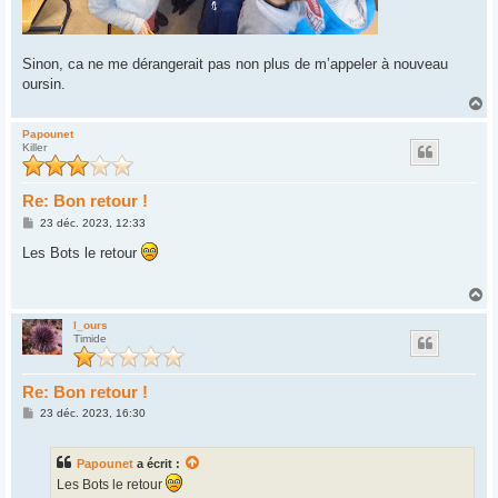
Sinon, ca ne me dérangerait pas non plus de m’appeler à nouveau
oursin.
H
a
u
Papounet
Killer
t
Re: Bon retour !
M
23 déc. 2023, 12:33
e
s
Les Bots le retour
s
a
g
H
e
a
u
l_ours
Timide
t
Re: Bon retour !
M
23 déc. 2023, 16:30
e
s
s
Papounet
a écrit :
a
g
Les Bots le retour
e