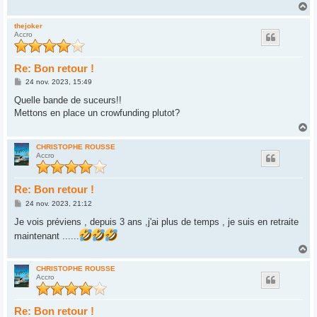
g
H
e
a
u
thejoker
Accro
t
Re: Bon retour !
M
24 nov. 2023, 15:49
e
s
Quelle bande de suceurs!!
s
Mettons en place un crowfunding plutot?
a
g
H
e
a
u
CHRISTOPHE ROUSSE
Accro
t
Re: Bon retour !
M
24 nov. 2023, 21:12
e
s
Je vois préviens , depuis 3 ans ,j'ai plus de temps , je suis en retraite
s
maintenant ......
a
g
H
e
a
u
CHRISTOPHE ROUSSE
Accro
t
Re: Bon retour !