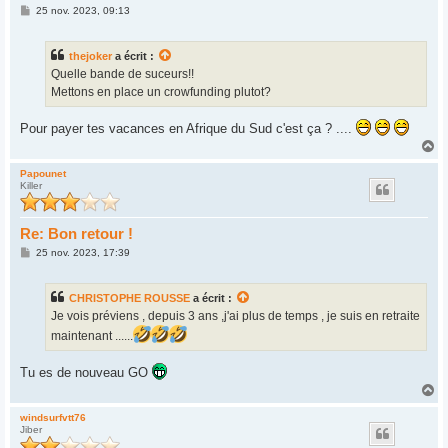
M
25 nov. 2023, 09:13
e
s
s
thejoker
a écrit :
a
g
Quelle bande de suceurs!!
e
Mettons en place un crowfunding plutot?
Pour payer tes vacances en Afrique du Sud c'est ça ? ....
H
a
u
Papounet
Killer
t
Re: Bon retour !
M
25 nov. 2023, 17:39
e
s
s
CHRISTOPHE ROUSSE
a écrit :
a
g
Je vois préviens , depuis 3 ans ,j'ai plus de temps , je suis en retraite
e
maintenant ......
Tu es de nouveau GO
H
a
u
windsurfvtt76
Jiber
t