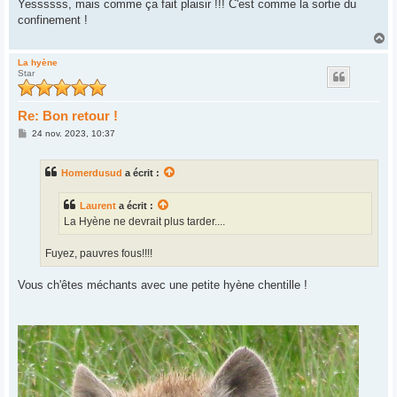
s
Yessssss, mais comme ça fait plaisir !!! C'est comme la sortie du
s
confinement !
a
g
H
e
a
u
La hyène
Star
t
Re: Bon retour !
M
24 nov. 2023, 10:37
e
s
s
Homerdusud
a écrit :
a
g
e
Laurent
a écrit :
La Hyène ne devrait plus tarder....
Fuyez, pauvres fous!!!!
Vous ch'êtes méchants avec une petite hyène chentille !