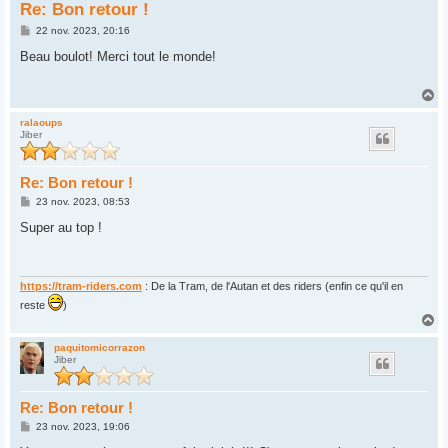
Re: Bon retour !
M
22 nov. 2023, 20:16
e
s
Beau boulot! Merci tout le monde!
s
a
g
H
e
a
u
ralaoups
Jiber
t
Re: Bon retour !
M
23 nov. 2023, 08:53
e
s
Super au top !
s
a
g
e
https://tram-riders.com
: De la Tram, de l'Autan et des riders (enfin ce qu'il en
reste
)
H
a
u
paquitomicorrazon
Jiber
t
Re: Bon retour !
M
23 nov. 2023, 19:06
e