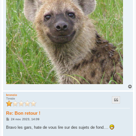
H
a
u
bronzio
Timide
t
Re: Bon retour !
M
24 nov. 2023, 14:09
e
s
Bravo les gars, hate de vous lire sur des sujets de fond....
s
a