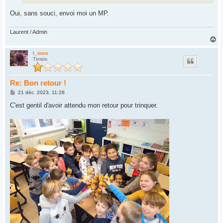
Oui, sans souci, envoi moi un MP.
Laurent / Admin
H
a
u
l_ours
Timide
t
Re: Bon retour !
M
21 déc. 2023, 11:28
e
s
C'est gentil d'avoir attendu mon retour pour trinquer.
s
a
g
e