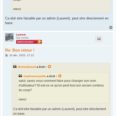
merci
Ca doit etre faisable par un admin (Laurent), peut etre directement en
base
H
a
u
Laurent
Site Admin
t
Re: Bon retour !
M
10 déc. 2023, 17:12
e
s
s
Homerdusud
a écrit :
a
g
e
stephanecopello
a écrit :
salut, savez vous comment faire pour changer son nom
d'utilisateur? Et est-ce ce qu'on perd tout son ancien contenu
du coup?
merci
Ca doit etre faisable par un admin (Laurent), peut etre directement
en base