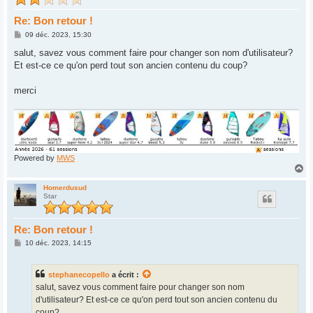
Re: Bon retour !
M
09 déc. 2023, 15:30
e
s
salut, savez vous comment faire pour changer son nom d'utilisateur?
s
Et est-ce ce qu'on perd tout son ancien contenu du coup?
a
g
e
merci
Powered by
MWS
H
a
u
Homerdusud
Star
t
Re: Bon retour !
M
10 déc. 2023, 14:15
e
s
s
stephanecopello
a écrit :
a
g
salut, savez vous comment faire pour changer son nom
e
d'utilisateur? Et est-ce ce qu'on perd tout son ancien contenu du
coup?