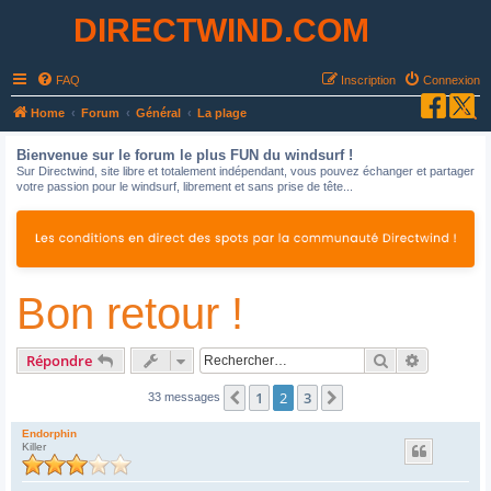
DIRECTWIND.COM
FAQ
Inscription
Connexion
R
Home
Forum
Général
La plage
e
Bienvenue sur le forum le plus FUN du windsurf !
c
Sur Directwind, site libre et totalement indépendant, vous pouvez échanger et partager
votre passion pour le windsurf, librement et sans prise de tête...
h
e
r
c
Bon retour !
h
e
r
Rechercher
Recherche
Répondre
1
2
3
Précédent
Suivant
33 messages
Endorphin
Killer