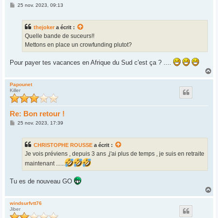
M
25 nov. 2023, 09:13
e
s
s
thejoker
a écrit :
a
g
Quelle bande de suceurs!!
e
Mettons en place un crowfunding plutot?
Pour payer tes vacances en Afrique du Sud c'est ça ? ....
H
a
u
Papounet
Killer
t
Re: Bon retour !
M
25 nov. 2023, 17:39
e
s
s
CHRISTOPHE ROUSSE
a écrit :
a
g
Je vois préviens , depuis 3 ans ,j'ai plus de temps , je suis en retraite
e
maintenant ......
Tu es de nouveau GO
H
a
u
windsurfvtt76
Jiber
t