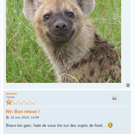
H
a
u
bronzio
Timide
t
Re: Bon retour !
M
24 nov. 2023, 14:09
e
s
Bravo les gars, hate de vous lire sur des sujets de fond....
s
a