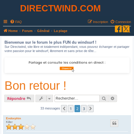
DIRECTWIND.COM
FAQ
Inscription
Connexion
R
Home
Forum
Général
La plage
e
Bienvenue sur le forum le plus FUN du windsurf !
c
Sur Directwind, site libre et totalement indépendant, vous pouvez échanger et partager
votre passion pour le windsurf, librement et sans prise de tête...
h
e
r
c
Bon retour !
h
e
r
Rechercher
Recherche
Répondre
1
2
3
Précédent
Suivant
33 messages
Endorphin
Killer