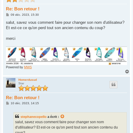
Re: Bon retour !
M
09 déc. 2023, 15:30
e
s
salut, savez vous comment faire pour changer son nom d'utilisateur?
s
Et est-ce ce qu'on perd tout son ancien contenu du coup?
a
g
e
merci
Powered by
MWS
H
a
u
Homerdusud
Star
t
Re: Bon retour !
M
10 déc. 2023, 14:15
e
s
s
stephanecopello
a écrit :
a
g
salut, savez vous comment faire pour changer son nom
e
d'utilisateur? Et est-ce ce qu'on perd tout son ancien contenu du
coup?