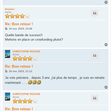
g
H
e
a
u
thejoker
Accro
t
Re: Bon retour !
M
24 nov. 2023, 15:49
e
s
Quelle bande de suceurs!!
s
Mettons en place un crowfunding plutot?
a
g
H
e
a
u
CHRISTOPHE ROUSSE
Accro
t
Re: Bon retour !
M
24 nov. 2023, 21:12
e
s
Je vois préviens , depuis 3 ans ,j'ai plus de temps , je suis en retraite
s
maintenant ......
a
g
H
e
a
u
CHRISTOPHE ROUSSE
Accro
t
Re: Bon retour !