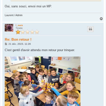
Oui, sans souci, envoi moi un MP.
Laurent / Admin
H
a
u
l_ours
Timide
t
Re: Bon retour !
M
21 déc. 2023, 11:28
e
s
C'est gentil d'avoir attendu mon retour pour trinquer.
s
a
g
e