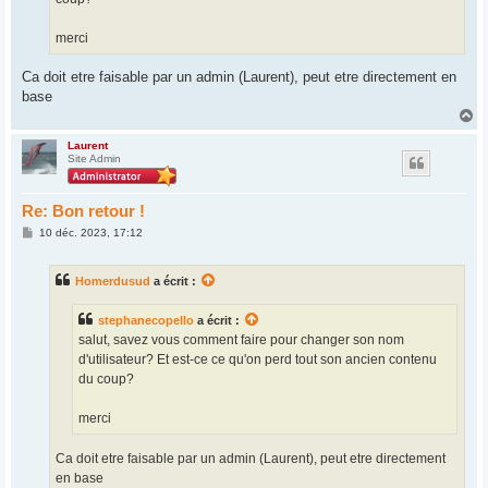
merci
Ca doit etre faisable par un admin (Laurent), peut etre directement en
base
H
a
u
Laurent
Site Admin
t
Re: Bon retour !
M
10 déc. 2023, 17:12
e
s
s
Homerdusud
a écrit :
a
g
e
stephanecopello
a écrit :
salut, savez vous comment faire pour changer son nom
d'utilisateur? Et est-ce ce qu'on perd tout son ancien contenu
du coup?
merci
Ca doit etre faisable par un admin (Laurent), peut etre directement
en base