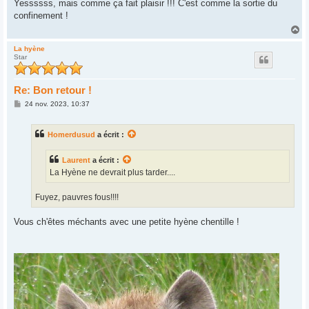
s
Yessssss, mais comme ça fait plaisir !!! C'est comme la sortie du
s
confinement !
a
g
H
e
a
u
La hyène
Star
t
Re: Bon retour !
M
24 nov. 2023, 10:37
e
s
s
Homerdusud
a écrit :
a
g
e
Laurent
a écrit :
La Hyène ne devrait plus tarder....
Fuyez, pauvres fous!!!!
Vous ch'êtes méchants avec une petite hyène chentille !