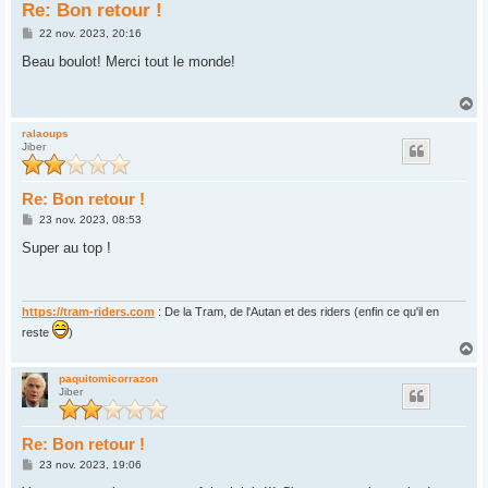
Re: Bon retour !
M
22 nov. 2023, 20:16
e
s
Beau boulot! Merci tout le monde!
s
a
g
H
e
a
u
ralaoups
Jiber
t
Re: Bon retour !
M
23 nov. 2023, 08:53
e
s
Super au top !
s
a
g
e
https://tram-riders.com
: De la Tram, de l'Autan et des riders (enfin ce qu'il en
reste
)
H
a
u
paquitomicorrazon
Jiber
t
Re: Bon retour !
M
23 nov. 2023, 19:06
e