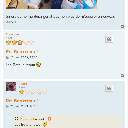
Sinon, ca ne me dérangerait pas non plus de m’appeler à nouveau
oursin.
H
a
u
Papounet
Killer
t
Re: Bon retour !
M
23 déc. 2023, 12:33
e
s
Les Bots le retour
s
a
g
H
e
a
u
l_ours
Timide
t
Re: Bon retour !
M
23 déc. 2023, 16:30
e
s
s
Papounet
a écrit :
a
g
Les Bots le retour
e