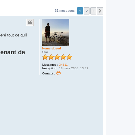
1
2
3
Suivant
31 messages
éré tout ce qu'il
Homerdusud
venant de
Star
Messages :
34311
Inscription :
18 mars 2008, 13:39
C
Contact :
o
n
t
a
c
t
e
r
H
o
m
e
r
d
u
s
u