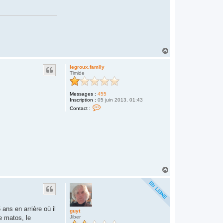
t
H
a
u
legroux.family
t
Timide
Messages :
455
Inscription :
05 juin 2013, 01:43
C
Contact :
o
n
t
a
c
t
e
r
l
e
H
g
a
r
u
o
u
t
x
.
f
ans en arrière où il
guyt
a
e matos, le
Jiber
m