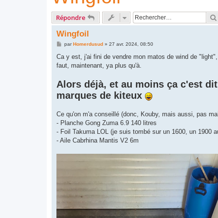
Répondre
Wingfoil
M
par
Homerdusud
»
27 avr. 2024, 08:50
e
s
Ca y est, j'ai fini de vendre mon matos de wind de "light",
s
faut, maintenant, ya plus qu'à.
a
g
e
Alors déjà, et au moins ça c'est di
marques de kiteux
Ce qu'on m'a conseillé (donc, Kouby, mais aussi, pas ma
- Planche Gong Zuma 6.9 140 litres
- Foil Takuma LOL (je suis tombé sur un 1600, un 1900 au
- Aile Cabrhina Mantis V2 6m