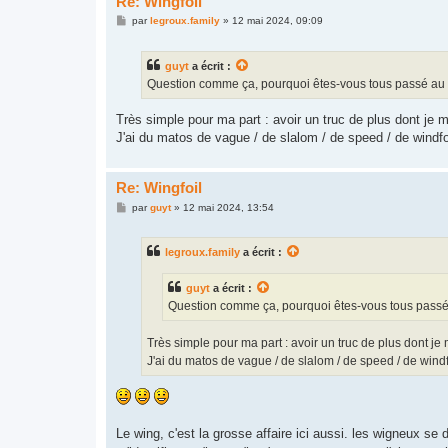
Re: Wingfoil
M
par
legroux.family
»
12 mai 2024, 09:09
e
s
s
guyt
a écrit :
a
g
Question comme ça, pourquoi êtes-vous tous passé au
e
Très simple pour ma part : avoir un truc de plus dont je m
J'ai du matos de vague / de slalom / de speed / de windfoi
Re: Wingfoil
M
par
guyt
»
12 mai 2024, 13:54
e
s
s
legroux.family
a écrit :
a
g
e
guyt
a écrit :
Question comme ça, pourquoi êtes-vous tous pass
Très simple pour ma part : avoir un truc de plus dont je 
J'ai du matos de vague / de slalom / de speed / de windfo
Le wing, c'est la grosse affaire ici aussi. les wigneux s