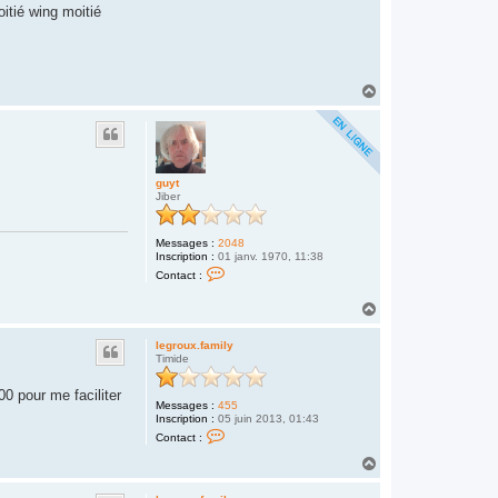
itié wing moitié
H
a
u
t
guyt
Jiber
Messages :
2048
Inscription :
01 janv. 1970, 11:38
C
Contact :
o
n
H
t
a
a
c
u
legroux.family
t
t
Timide
e
r
g
00 pour me faciliter
u
Messages :
455
y
Inscription :
05 juin 2013, 01:43
t
C
Contact :
o
n
H
t
a
a
u
c