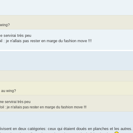
 wing?
e servirai très peu
l : je n'allais pas rester en marge du fashion move !!!
é au wing?
me servirai très peu
il : je n'allais pas rester en marge du fashion move !!!
e divisent en deux catégories: ceux qui étaient doués en planches et les autre