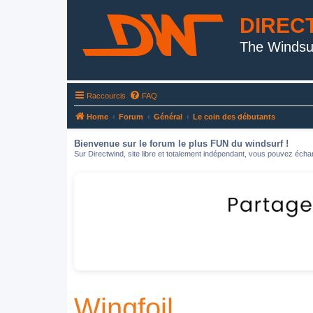
DIREC
The Windsu
Raccourcis
FAQ
Home
Forum
Général
Le coin des débutants
Bienvenue sur le forum le plus FUN du windsurf !
Sur Directwind, site libre et totalement indépendant, vous pouvez échan
Wingfoil