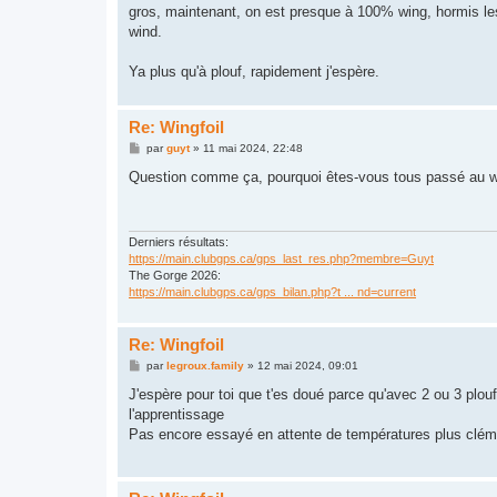
gros, maintenant, on est presque à 100% wing, hormis les 
wind.
Ya plus qu'à plouf, rapidement j'espère.
Re: Wingfoil
M
par
guyt
»
11 mai 2024, 22:48
e
s
Question comme ça, pourquoi êtes-vous tous passé au win
s
a
g
e
Derniers résultats:
https://main.clubgps.ca/gps_last_res.php?membre=Guyt
The Gorge 2026:
https://main.clubgps.ca/gps_bilan.php?t ... nd=current
Re: Wingfoil
M
par
legroux.family
»
12 mai 2024, 09:01
e
s
J'espère pour toi que t'es doué parce qu'avec 2 ou 3 plouf
s
l'apprentissage
a
g
Pas encore essayé en attente de températures plus clém
e