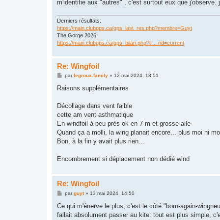
m'identifie aux "autres" , c'est surtout eux que j'observe.
Derniers résultats:
https://main.clubgps.ca/gps_last_res.php?membre=Guyt
The Gorge 2026:
https://main.clubgps.ca/gps_bilan.php?t ... nd=current
Re: Wingfoil
M
par
legroux.family
»
12 mai 2024, 18:51
e
s
Raisons supplémentaires
s
a
g
Décollage dans vent faible
e
cette am vent asthmatique
En windfoil à peu près ok en 7 m et grosse aile
Quand ça a molli, la wing planait encore... plus moi ni mo
Bon, à la fin y avait plus rien...
Encombrement si déplacement non dédié wind
Re: Wingfoil
M
par
guyt
»
13 mai 2024, 14:50
e
s
Ce qui m'énerve le plus, c'est le côté "born-again-wingne
s
fallait absolument passer au kite: tout est plus simple, 
a