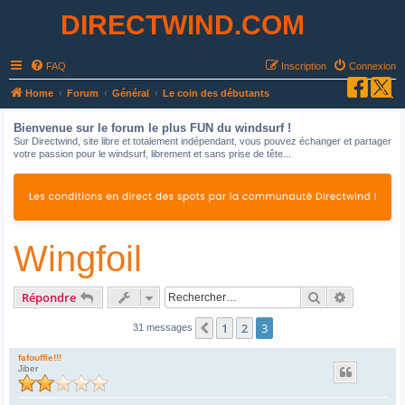
DIRECTWIND.COM
FAQ
Inscription
Connexion
R
Home
Forum
Général
Le coin des débutants
e
Bienvenue sur le forum le plus FUN du windsurf !
c
Sur Directwind, site libre et totalement indépendant, vous pouvez échanger et partager
votre passion pour le windsurf, librement et sans prise de tête...
h
e
r
c
Wingfoil
h
e
r
Rechercher
Recherche
Répondre
1
2
3
Précédent
31 messages
fafouffle!!!
Jiber