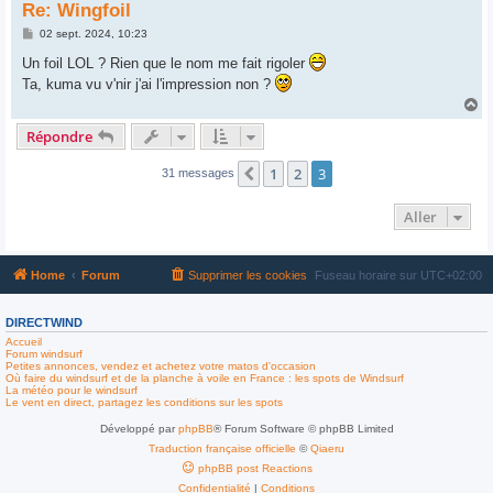
Re: Wingfoil
M
02 sept. 2024, 10:23
e
s
Un foil LOL ? Rien que le nom me fait rigoler
s
Ta, kuma vu v'nir j'ai l'impression non ?
a
g
H
e
a
Répondre
u
t
1
2
3
Précédent
31 messages
Aller
Home
Forum
Supprimer les cookies
Fuseau horaire sur
UTC+02:00
DIRECTWIND
Accueil
Forum windsurf
Petites annonces, vendez et achetez votre matos d'occasion
Où faire du windsurf et de la planche à voile en France : les spots de Windsurf
La météo pour le windsurf
Le vent en direct, partagez les conditions sur les spots
Développé par
phpBB
® Forum Software © phpBB Limited
Traduction française officielle
©
Qiaeru
phpBB post Reactions
Confidentialité
|
Conditions