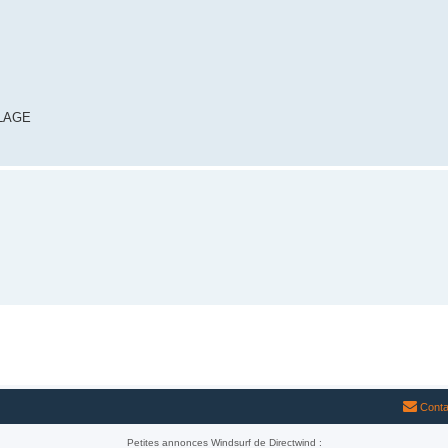
OLAGE
Conta
Petites annonces Windsurf de Directwind :