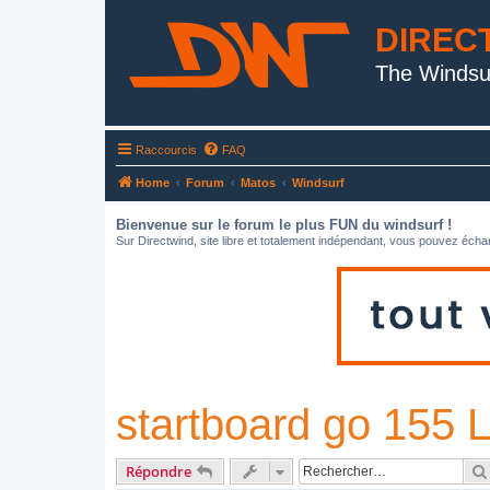
DIREC
The Windsu
Raccourcis
FAQ
Home
Forum
Matos
Windsurf
Bienvenue sur le forum le plus FUN du windsurf !
Sur Directwind, site libre et totalement indépendant, vous pouvez échan
startboard go 15
Répondre