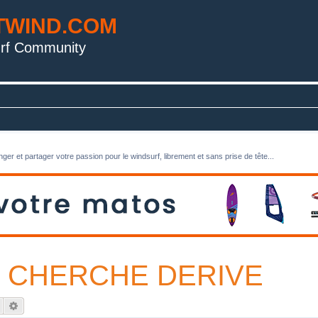
TWIND.COM
rf Community
ger et partager votre passion pour le windsurf, librement et sans prise de tête...
5 L CHERCHE DERIVE
Rechercher
Recherche avancée