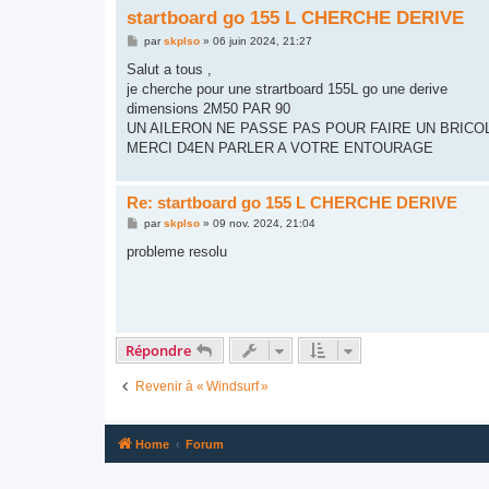
startboard go 155 L CHERCHE DERIVE
M
par
skplso
»
06 juin 2024, 21:27
e
s
Salut a tous ,
s
je cherche pour une strartboard 155L go une derive
a
g
dimensions 2M50 PAR 90
e
UN AILERON NE PASSE PAS POUR FAIRE UN BRIC
MERCI D4EN PARLER A VOTRE ENTOURAGE
Re: startboard go 155 L CHERCHE DERIVE
M
par
skplso
»
09 nov. 2024, 21:04
e
s
probleme resolu
s
a
g
e
Répondre
Revenir à « Windsurf »
Home
Forum