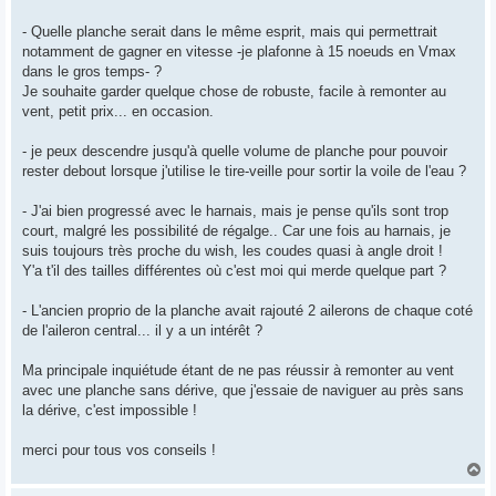
- Quelle planche serait dans le même esprit, mais qui permettrait
notamment de gagner en vitesse -je plafonne à 15 noeuds en Vmax
dans le gros temps- ?
Je souhaite garder quelque chose de robuste, facile à remonter au
vent, petit prix... en occasion.
- je peux descendre jusqu'à quelle volume de planche pour pouvoir
rester debout lorsque j'utilise le tire-veille pour sortir la voile de l'eau ?
- J'ai bien progressé avec le harnais, mais je pense qu'ils sont trop
court, malgré les possibilité de régalge.. Car une fois au harnais, je
suis toujours très proche du wish, les coudes quasi à angle droit !
Y'a t'il des tailles différentes où c'est moi qui merde quelque part ?
- L'ancien proprio de la planche avait rajouté 2 ailerons de chaque coté
de l'aileron central... il y a un intérêt ?
Ma principale inquiétude étant de ne pas réussir à remonter au vent
avec une planche sans dérive, que j'essaie de naviguer au près sans
la dérive, c'est impossible !
merci pour tous vos conseils !
H
a