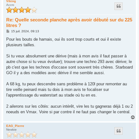
u
Viking
Accro
t
Re: Quelle seconde planche après avoir débuté sur du 225
litres ?
M
15 juil. 2024, 09:13
e
s
Pour les bouts de harnais, oui ils sont trop courts et oui il existe
s
plusieurs tailles.
a
g
e
Si tu veux absolument une dérive (mais à mon avis il faut passer à
autre chose si tu veux évoluer); trouve une techno 293 avec dérive; le
pb c'est que les technos d'occase sont souvent très chères. Starboard
GO il y a des modèles avec dérive il me semble aussi.
A 68 kg, tu peux descendre sans problème à 120l pour remonter au
tire veille peinard mais tu dois à mon avis te focaliser sur
l'apprentissage du waterstart au stade où tu en es.
2 ailerons sur les côtés: aucun intérêt, vire les tu gagneras déjà 1 ou 2
noeuds en Vmax. Voire si par contre il ne faut pas changer le central.
H
a
u
EAG_Pierre
Newbie
t