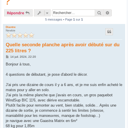
?
Rechercher
Recherche
Répondre
5 messages • Page
1
sur
1
Diantre
Newbie
Quelle seconde planche après avoir débuté sur du
225 litres ?
M
14 juil. 2024, 22:20
e
s
Bonjour à tous,
s
a
g
4 questions de débutant, je pose d'abord le décor.
e
J'ai pris une dizaine de cours il y a 6 ans, et je me suis enfin acheté le
matos pour y aller en solo.
J'ai pris la même planche que j'avais en cours, un gros paquebot
WindSup BIC 11'6, avec dérive escamotable.
Plutôt facile pour remonter au vent, bien stable, solide... Après une
dizaine de sortie, je commence à sentir les limites (vitesse,
maniabilité pour les manoeuvres, manque de footstrap...)
je navigue avec une Gaastra Matrix en 6m²
68 kg pour 1,85m