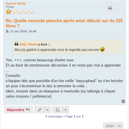
u
legroux.family
Timide
t
Re: Quelle seconde planche après avoir débuté sur du 225
litres ?
M
17 juil. 2024, 20:46
e
s
s
EAG_Pierre
a écrit :
↑
a
g
Moi j'ai galéré à apprendre et je le regrette pas encore
e
Yes, +++, comme beaucoup d'entre tous
Et au bout de nombreuses décennies il en reste pas mal à apprendre
...
Conseils :
s'équiper dès que possible d'un tire veille "easyuphaul" ou s'en bricoler
un pour s'économiser le dos à remonter la voile...
idem, investir dans un étarqueur à manivelle (ou rallonge à cliquet
selon moyens / préférence)
H
a
Répondre
u
t
5 messages • Page
1
sur
1
Aller