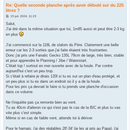
Re: Quelle seconde planche après avoir débuté sur du 225
litres ?
M
15 juil. 2024, 11:23
e
s
Salut,
s
J'ai été dans la même situation que toi, 1m85 aussi et peut être 2-3 kg
a
g
en plus
e
J'ai commencé sur la 118L de slalom du Père. Clairement une belle
erreur car les 2-3 sorties que j'ai faite étaient très frustrantes.
Donc j'ai pris une Fanatic Gecko 135L 79cm de large, très bien, stable
et pour apprendre le Planning / Jibe / Waterstart.
C'était top ! surtout en mer ouverte avec de la houle. Par contre
aujourd'hui c'est un peu trop.
Si c'était à refaire je dirais 120l si tu es sur un plan d'eau protégé, et
un peu plus si tu es dans un endroit où il y a de la houle.
Pour les prix ça devrait le faire si tu prends une planche d'occasion
dans ce volume.
Ne t'inquiète pas ça remonte bien au vent.
Tu as 40cm d'aileron ce qui n'est pas le cas de la BIC et plus tu vas
vite plus c'est simple.
Même si en cas de faible vent, attends toi à dériver.
Pour le harnais, j'ai des réglables 28'-34' (je les ai pris au Papa), j'ai