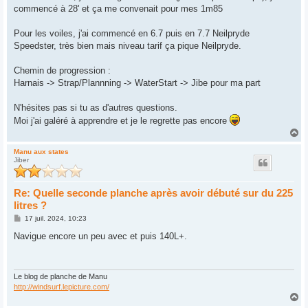
commencé à 28' et ça me convenait pour mes 1m85
Pour les voiles, j'ai commencé en 6.7 puis en 7.7 Neilpryde
Speedster, très bien mais niveau tarif ça pique Neilpryde.
Chemin de progression :
Harnais -> Strap/Plannning -> WaterStart -> Jibe pour ma part
N'hésites pas si tu as d'autres questions.
Moi j'ai galéré à apprendre et je le regrette pas encore
H
a
u
Manu aux states
Jiber
t
Re: Quelle seconde planche après avoir débuté sur du 225
litres ?
M
17 juil. 2024, 10:23
e
s
Navigue encore un peu avec et puis 140L+.
s
a
g
e
Le blog de planche de Manu
http://windsurf.lepicture.com/
H
a