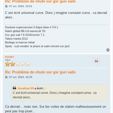
Re: Problème de chute sur gsr gun sails
M
07 oct. 2024, 10:01
e
s
C est écrit universal curve. Donc j imagine constant curve.. ca devrait
s
alors..
a
g
e
Duotone supersession 5.6/gun blow 4.7/4.1.
Naish global 98l /rrd wavecult 75l
Gsr gun sail 7.8 2016/vector 7.1.
Tabou manta 2012
Berlingo xl marron métal
Spots : sud vendée: le phare et saint vincent sur jard
H
a
u
KOUBY
Jiber
t
Re: Problème de chute sur gsr gun sails
M
07 oct. 2024, 10:25
e
s
s
Jonathan 85
a écrit :
↑
a
g
C est écrit universal curve. Donc j imagine constant curve.. ca
e
devrait alors..
Ca devrait... mais non. Sur les voiles de slalom malheureusement on
peut pas trop jouer...