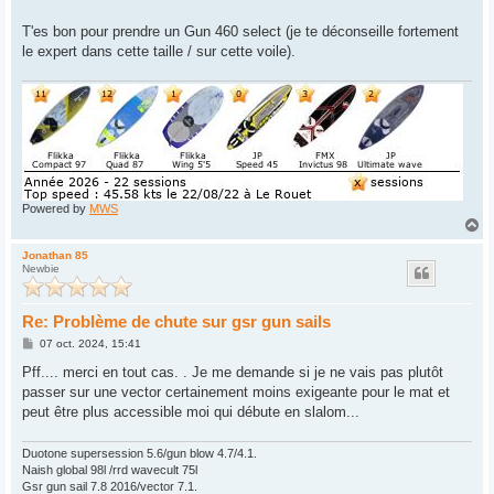
T'es bon pour prendre un Gun 460 select (je te déconseille fortement
le expert dans cette taille / sur cette voile).
Powered by
MWS
H
a
u
Jonathan 85
Newbie
t
Re: Problème de chute sur gsr gun sails
M
07 oct. 2024, 15:41
e
s
Pff.... merci en tout cas. . Je me demande si je ne vais pas plutôt
s
passer sur une vector certainement moins exigeante pour le mat et
a
g
peut être plus accessible moi qui débute en slalom...
e
Duotone supersession 5.6/gun blow 4.7/4.1.
Naish global 98l /rrd wavecult 75l
Gsr gun sail 7.8 2016/vector 7.1.