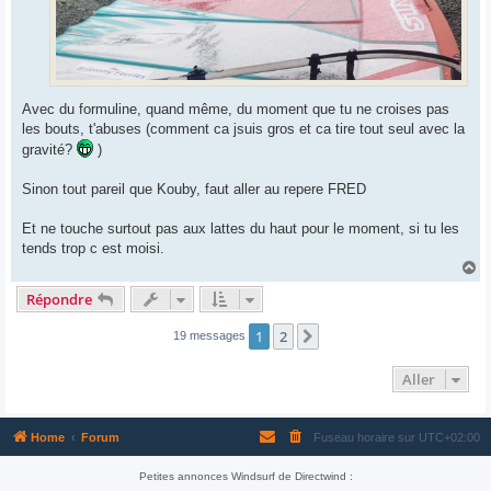
Avec du formuline, quand même, du moment que tu ne croises pas
les bouts, t'abuses (comment ca jsuis gros et ca tire tout seul avec la
gravité?
)
Sinon tout pareil que Kouby, faut aller au repere FRED
Et ne touche surtout pas aux lattes du haut pour le moment, si tu les
tends trop c est moisi.
H
a
Répondre
u
t
1
2
Suivant
19 messages
Aller
Home
Forum
Fuseau horaire sur
UTC+02:00
Petites annonces Windsurf de Directwind :