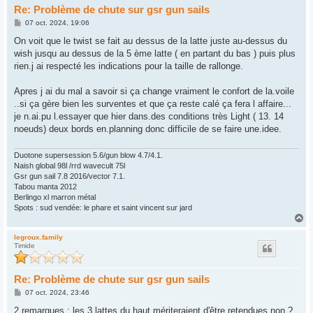
Re: Problème de chute sur gsr gun sails
M
07 oct. 2024, 19:06
e
s
On voit que le twist se fait au dessus de la latte juste au-dessus du
s
wish jusqu au dessus de la 5 ème latte ( en partant du bas ) puis plus
a
g
rien.j ai respecté les indications pour la taille de rallonge.
e
Apres j ai du mal a savoir si ça change vraiment le confort de la.voile
..si ça gère bien les surventes et que ça reste calé ça fera l affaire...
je n.ai.pu l.essayer que hier dans.des conditions très Light ( 13. 14
noeuds) deux bords en.planning donc difficile de se faire une.idee.
Duotone supersession 5.6/gun blow 4.7/4.1.
Naish global 98l /rrd wavecult 75l
Gsr gun sail 7.8 2016/vector 7.1.
Tabou manta 2012
Berlingo xl marron métal
Spots : sud vendée: le phare et saint vincent sur jard
H
a
u
legroux.family
Timide
t
Re: Problème de chute sur gsr gun sails
M
07 oct. 2024, 23:46
e
s
2 remarques : les 3 lattes du haut mériteraient d'être retendues non ?