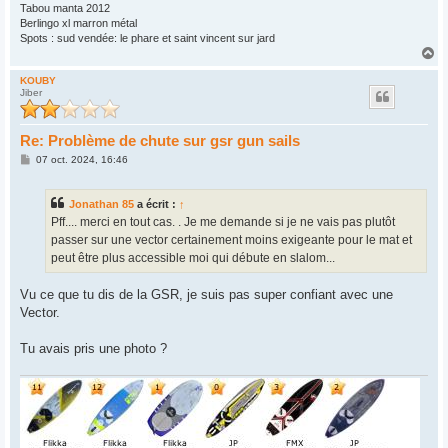
Tabou manta 2012
Berlingo xl marron métal
Spots : sud vendée: le phare et saint vincent sur jard
H
a
u
KOUBY
Jiber
t
Re: Problème de chute sur gsr gun sails
M
07 oct. 2024, 16:46
e
s
s
Jonathan 85
a écrit :
↑
a
g
Pff.... merci en tout cas. . Je me demande si je ne vais pas plutôt
e
passer sur une vector certainement moins exigeante pour le mat et
peut être plus accessible moi qui débute en slalom...
Vu ce que tu dis de la GSR, je suis pas super confiant avec une
Vector.
Tu avais pris une photo ?