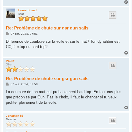
H
a
u
Homerdusud
Star
t
Re: Problème de chute sur gsr gun sails
M
07 oct. 2024, 07:51
e
s
Différence de courbure sur la voile et sur le mat? Ton dynafiber est
s
CC, flextop ou hard top?
a
g
H
e
a
u
Poulif
Jiber
t
Re: Problème de chute sur gsr gun sails
M
07 oct. 2024, 07:58
e
s
La courbure de ton mat est probablement hard top. En tout cas plus
s
que préconisé par Gun. Pas le choix, il faut le changer si tu veux
a
g
profiter pleinement de ta voile.
e
H
a
u
Jonathan 85
Newbie
t