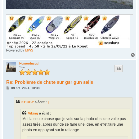
Powered by
MWS
H
a
u
Homerdusud
Star
t
Re: Problème de chute sur gsr gun sails
M
08 oct. 2024, 18:38
e
s
s
KOUBY
a écrit :
↑
a
g
e
Viking
a écrit :
↑
Moi la seule chose que je vois sur la photo c'est une voile pas
assez tirée, après dur de se faire une idée, en effet faire une
photo en appuyant sur la rallonge.