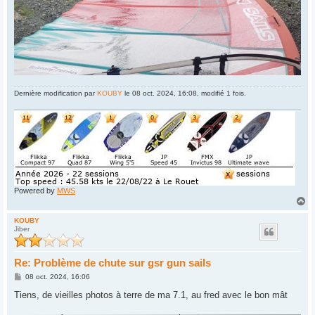
Dernière modification par
KOUBY
le 08 oct. 2024, 16:08, modifié 1 fois.
Powered by
MWS
H
a
u
KOUBY
Jiber
t
Re: Problème de chute sur gsr gun sails
M
08 oct. 2024, 16:06
e
s
Tiens, de vieilles photos à terre de ma 7.1, au fred avec le bon mât
s
a