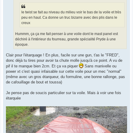
le twist se fait au niveau du milieu voir le bas de la voile et très
peu en haut. Ca donne un truc bizarre avec des plis dans le
creux
Hummm, ça ça me fait penser à une voile dont le mast panel est
déchiré à l'intérieur du fourreau, grande spécialité Pryde à une
époque.
Clair pour l'étarquage ! En plus, facile sur une gun, t'as le "FRED",
donc déjà tu tires pour avoir ta chute molle jusqu'à ce point. A vu de
pif il te manque bien 2cm. Et ça va piquer
Sans manivelle ou
power xt c'est quasi infaisable sur cette voile pour un mec "normal"
(même avec un gros étarqueur, du formuline, une bonne rallonge, pas
de cafouillage de bout et toussa)
Je pense pas de soucis particulier sur ta voile. Mais à voir une fois
étarquée