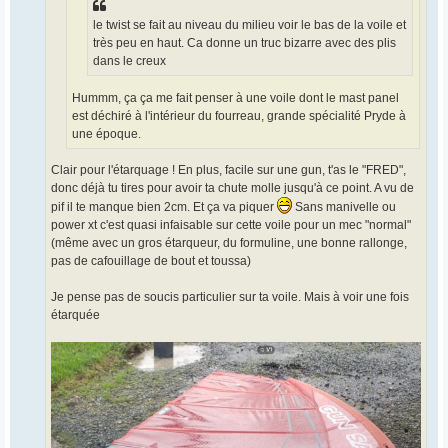
le twist se fait au niveau du milieu voir le bas de la voile et
très peu en haut. Ca donne un truc bizarre avec des plis
dans le creux
Hummm, ça ça me fait penser à une voile dont le mast panel
est déchiré à l'intérieur du fourreau, grande spécialité Pryde à
une époque.
Clair pour l'étarquage ! En plus, facile sur une gun, t'as le "FRED",
donc déjà tu tires pour avoir ta chute molle jusqu'à ce point. A vu de
pif il te manque bien 2cm. Et ça va piquer
Sans manivelle ou
power xt c'est quasi infaisable sur cette voile pour un mec "normal"
(même avec un gros étarqueur, du formuline, une bonne rallonge,
pas de cafouillage de bout et toussa)
Je pense pas de soucis particulier sur ta voile. Mais à voir une fois
étarquée