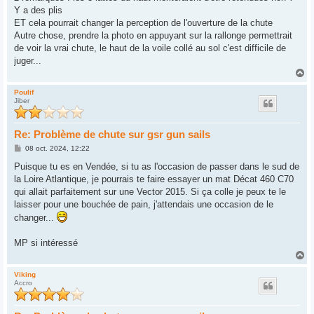
s
Y a des plis
a
g
ET cela pourrait changer la perception de l'ouverture de la chute
e
Autre chose, prendre la photo en appuyant sur la rallonge permettrait
de voir la vrai chute, le haut de la voile collé au sol c'est difficile de
juger...
H
a
u
Poulif
Jiber
t
Re: Problème de chute sur gsr gun sails
M
08 oct. 2024, 12:22
e
s
Puisque tu es en Vendée, si tu as l'occasion de passer dans le sud de
s
la Loire Atlantique, je pourrais te faire essayer un mat Décat 460 C70
a
g
qui allait parfaitement sur une Vector 2015. Si ça colle je peux te le
e
laisser pour une bouchée de pain, j'attendais une occasion de le
changer...
MP si intéressé
H
a
u
Viking
Accro
t