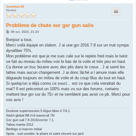
Jonathan 85
Newbie
Problème de chute sur gsr gun sails
M
06 oct. 2024, 21:23
e
s
Bonjour a tous.
s
Merci voilà équipé en slalom. J ai une gsr 2016 7.8 sur un mat sympa
a
g
dynafiber 75%.
e
Mon problème est que je me suis cale sur le repère fred mais le twist
se fait au niveau du milieu voir le bas de la voile et très peu en haut.
Ca donne un truc bizarre avec des plis dans le creux . J ai serré les
lattes mais aucun changement. J ai donc lâché a l amure mais elle
dégueule toujours en milieu de voile et du coup 0lus du tout en haut.
Si quelqu'un a déjà connu ce souci... est ce que cela viendrait du
mat? Il est préconisé un 100% mais vu sur des forums, certains
mettent leur gsr sur du 75٪ et ne semblent pas avoir ce pb. Merci pour
vos avis !
Duotone supersession 5.6/gun blow 4.7/4.1.
Naish global 98l /rrd wavecult 75l
Gsr gun sail 7.8 2016/vector 7.1.
Tabou manta 2012
Berlingo xl marron métal
Spots : sud vendée: le phare et saint vincent sur jard