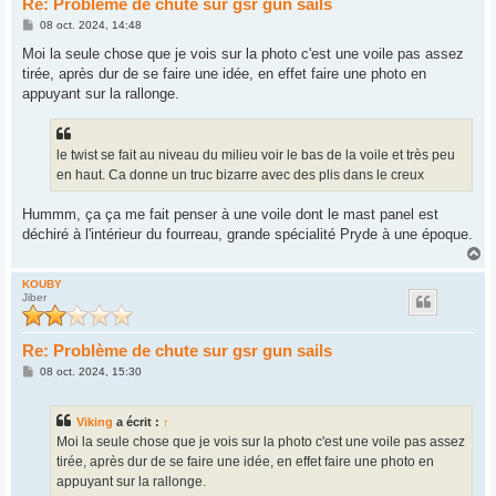
Re: Problème de chute sur gsr gun sails
M
08 oct. 2024, 14:48
e
s
Moi la seule chose que je vois sur la photo c'est une voile pas assez
s
tirée, après dur de se faire une idée, en effet faire une photo en
a
g
appuyant sur la rallonge.
e
le twist se fait au niveau du milieu voir le bas de la voile et très peu
en haut. Ca donne un truc bizarre avec des plis dans le creux
Hummm, ça ça me fait penser à une voile dont le mast panel est
déchiré à l'intérieur du fourreau, grande spécialité Pryde à une époque.
H
a
u
KOUBY
Jiber
t
Re: Problème de chute sur gsr gun sails
M
08 oct. 2024, 15:30
e
s
s
Viking
a écrit :
↑
a
g
Moi la seule chose que je vois sur la photo c'est une voile pas assez
e
tirée, après dur de se faire une idée, en effet faire une photo en
appuyant sur la rallonge.