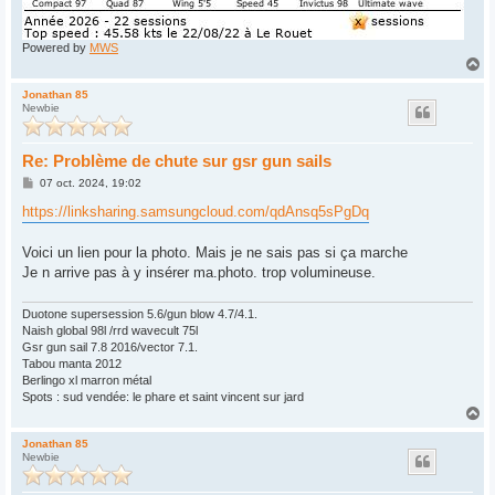
Powered by
MWS
H
a
u
Jonathan 85
Newbie
t
Re: Problème de chute sur gsr gun sails
M
07 oct. 2024, 19:02
e
s
https://linksharing.samsungcloud.com/qdAnsq5sPgDq
s
a
g
Voici un lien pour la photo. Mais je ne sais pas si ça marche
e
Je n arrive pas à y insérer ma.photo. trop volumineuse.
Duotone supersession 5.6/gun blow 4.7/4.1.
Naish global 98l /rrd wavecult 75l
Gsr gun sail 7.8 2016/vector 7.1.
Tabou manta 2012
Berlingo xl marron métal
Spots : sud vendée: le phare et saint vincent sur jard
H
a
u
Jonathan 85
Newbie
t