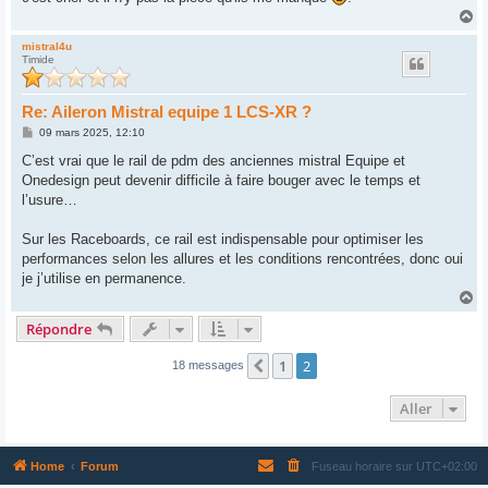
H
a
u
mistral4u
Timide
t
Re: Aileron Mistral equipe 1 LCS-XR ?
M
09 mars 2025, 12:10
e
s
C’est vrai que le rail de pdm des anciennes mistral Equipe et
s
Onedesign peut devenir difficile à faire bouger avec le temps et
a
g
l’usure…
e
Sur les Raceboards, ce rail est indispensable pour optimiser les
performances selon les allures et les conditions rencontrées, donc oui
je j’utilise en permanence.
H
a
Répondre
u
t
1
2
Précédent
18 messages
Aller
Home
Forum
Fuseau horaire sur
UTC+02:00