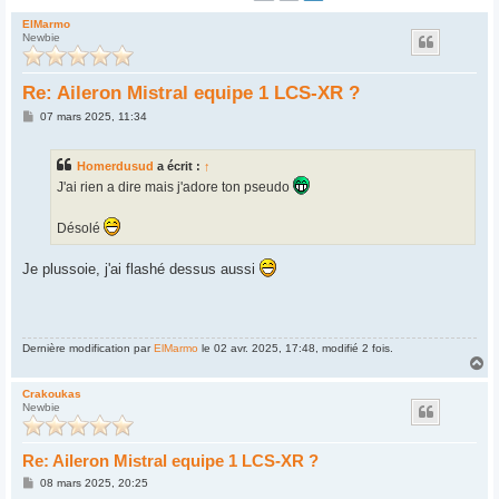
ElMarmo
Newbie
Re: Aileron Mistral equipe 1 LCS-XR ?
M
07 mars 2025, 11:34
e
s
s
Homerdusud
a écrit :
↑
a
g
J'ai rien a dire mais j'adore ton pseudo
e
Désolé
Je plussoie, j'ai flashé dessus aussi
Dernière modification par
ElMarmo
le 02 avr. 2025, 17:48, modifié 2 fois.
H
a
u
Crakoukas
Newbie
t
Re: Aileron Mistral equipe 1 LCS-XR ?
M
08 mars 2025, 20:25
e