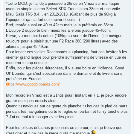
s
"Cette MOD, je l’ai déjà poussée à 29nds en Vmax sur ma flaque
s
avec un simple aileron Select SRX Free slalom 38cm et une voile
a
g
Maui Sails TR6 8.4… en 2012/2013. (Gabarit de plus de 90kg à
e
l’époque et ça n’a fait qu’empirer depuis…)
Bref, testée aussi en 40 et 42cm mais je la préférais en 38cm.
L’Equipe 2 supporte bien mieux les ailerons jusque 45-48cm.
Perso, vu mon poids actuel (105kg au sortir de l’hiver…) je navigue
toujours pour le plaisir sur une F2 Race 380 (290 litres) avec des
ailerons jusque 48-49cm.
Pour lancer ces vielles Raceboards au planning, faut pas hésiter à les
orienter grand largue pour prendre suffisamment de vitesse en vue de
resserrer le cap ensuite.
Enfin, pour les pièces détachées, il y a une boîte en Hollande, Good
Ol’ Boards, qui s’est spécialisée dans le domaine et ils livrent sans
problème en Europe.
https://www.goodolboards.com
"
Mon record en Vmax est à 21nds pour l'instant en 7.1, je peux encore
gratter quelques nœuds alors.
Quand tu navigues sur ce genre de planche tu bouges le pied de mats
pendant tes navigations où tu le règles en partant et tu n'y touche plus
? J'ai du mal à le bouger avec les pieds...
Pour les pièces détachés je connais ce site oui, mais je trouve que
c'est cher et il n'y pas la pièce qu'ils me manque
.