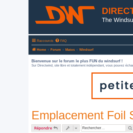
DIREC
The Windsu
Raccourcis
FAQ
Home
Forum
Matos
Windsurf
Bienvenue sur le forum le plus FUN du windsurf !
Sur Directwind, site libre et totalement indépendant, vous pouvez échan
Emplacement Foil 
Répondre