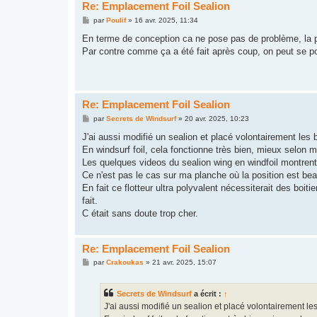
Re: Emplacement Foil Sealion
M
par
Poulif
»
16 avr. 2025, 11:34
e
s
En terme de conception ca ne pose pas de problème, la p
s
Par contre comme ça a été fait après coup, on peut se po
a
g
e
Re: Emplacement Foil Sealion
M
par
Secrets de Windsurf
»
20 avr. 2025, 10:23
e
s
J'ai aussi modifié un sealion et placé volontairement les b
s
En windsurf foil, cela fonctionne très bien, mieux selon m
a
g
Les quelques videos du sealion wing en windfoil montrent 
e
Ce n'est pas le cas sur ma planche où la position est bea
En fait ce flotteur ultra polyvalent nécessiterait des boiti
fait.
C était sans doute trop cher.
Re: Emplacement Foil Sealion
M
par
Crakoukas
»
21 avr. 2025, 15:07
e
s
s
Secrets de Windsurf
a écrit :
↑
a
g
J'ai aussi modifié un sealion et placé volontairement les
e