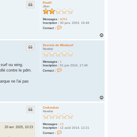
u
c
Poulif
t
t
Jiber
e
r
C
Messages :
4054
r
Inscription :
30 janv. 2003, 16:48
a
C
k
Contact :
o
o
n
H
u
t
k
a
a
a
u
c
Secrets de Windsurf
s
t
t
Newbie
e
r
P
Messages :
1
o
 surf ou wing.
Inscription :
01 juin 2024, 17:46
u
C
llé contre le pdm.
l
Contact :
o
i
n
f
t
marque ne l'ai pas
a
c
t
e
H
r
a
S
u
e
Crakoukas
c
t
Newbie
r
e
t
s
Messages :
13
20 avr. 2025, 10:23
d
Inscription :
12 août 2014, 12:21
C
e
Contact :
o
W