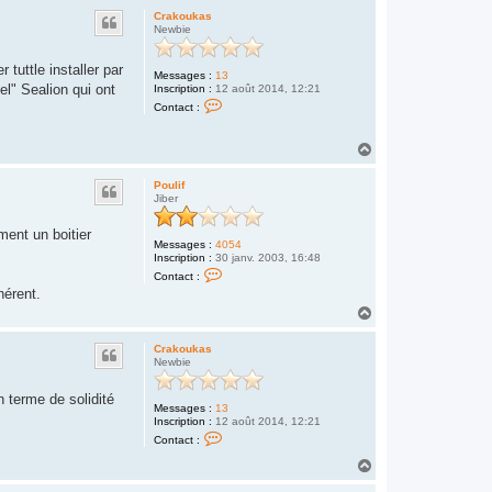
Crakoukas
Newbie
 tuttle installer par
Messages :
13
el" Sealion qui ont
Inscription :
12 août 2014, 12:21
C
Contact :
o
n
t
H
a
a
c
u
t
Poulif
e
t
Jiber
r
C
r
ment un boitier
Messages :
4054
a
Inscription :
30 janv. 2003, 16:48
k
C
o
Contact :
o
u
hérent.
n
k
t
H
a
a
s
a
c
u
t
Crakoukas
t
e
Newbie
r
P
n terme de solidité
o
Messages :
13
u
Inscription :
12 août 2014, 12:21
l
C
Contact :
i
o
f
n
H
t
a
a