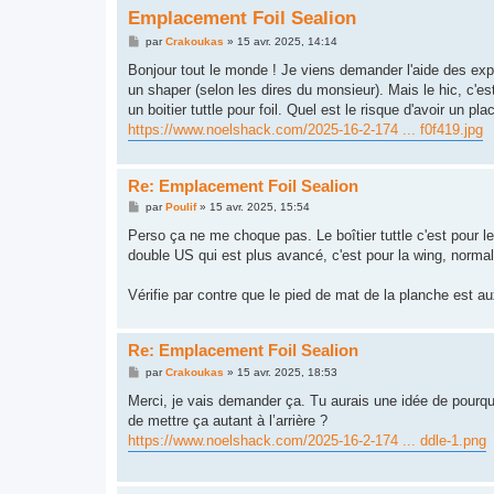
Emplacement Foil Sealion
M
par
Crakoukas
»
15 avr. 2025, 14:14
e
s
Bonjour tout le monde ! Je viens demander l'aide des experts
s
un shaper (selon les dires du monsieur). Mais le hic, c'est
a
g
un boitier tuttle pour foil. Quel est le risque d'avoir un pla
e
https://www.noelshack.com/2025-16-2-174 ... f0f419.jpg
Re: Emplacement Foil Sealion
M
par
Poulif
»
15 avr. 2025, 15:54
e
s
Perso ça ne me choque pas. Le boîtier tuttle c'est pour le
s
double US qui est plus avancé, c'est pour la wing, normal
a
g
e
Vérifie par contre que le pied de mat de la planche est a
Re: Emplacement Foil Sealion
M
par
Crakoukas
»
15 avr. 2025, 18:53
e
s
Merci, je vais demander ça. Tu aurais une idée de pourquoi 
s
de mettre ça autant à l’arrière ?
a
g
https://www.noelshack.com/2025-16-2-174 ... ddle-1.png
e