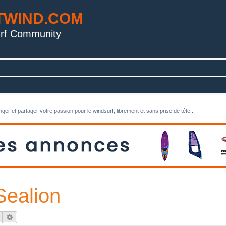
TWIND.COM
rf Community
ger et partager votre passion pour le windsurf, librement et sans prise de tête...
Sealion
Rechercher
Recherche avancée