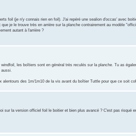
 foil (je n'y connais rien en foil). J'ai repéré une sealion d'occas' avec boitier
 que je le trouve très en arrière sur la planche contrairement au modèle "offici
cement autant à l'arrière ?
 windfoil, les boîtiers sont en général très reculés sur la planche. Tu as égale
 aussi.
ux alentours des 1m/1m10 de la vis avant du boîtier Tuttle pour que ce soit co
sur la version officiel foil le boitier et bien plus avancé ? C'est pas risqué e