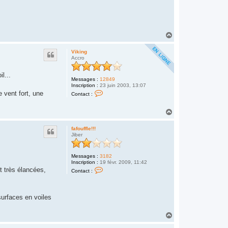
r
8
6
H
a
u
Viking
t
Accro
l...
Messages :
12849
Inscription :
23 juin 2003, 13:07
C
 vent fort, une
Contact :
o
n
t
H
a
a
c
u
t
fafouffle!!!
t
e
Jiber
r
V
i
Messages :
3182
k
Inscription :
19 févr. 2009, 11:42
i
C
nt très élancées,
n
Contact :
o
g
n
t
a
surfaces en voiles
c
t
e
H
r
a
f