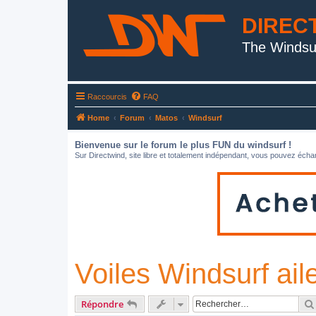
DIREC
The Windsu
Raccourcis
FAQ
Home
Forum
Matos
Windsurf
Bienvenue sur le forum le plus FUN du windsurf !
Sur Directwind, site libre et totalement indépendant, vous pouvez échan
Voiles Windsurf aile
Répondre