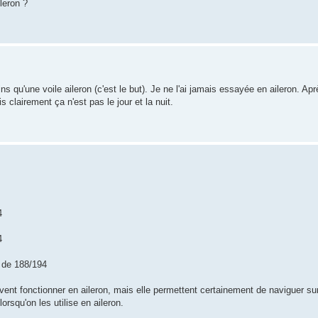
leron ?
oins qu'une voile aileron (c'est le but). Je ne l'ai jamais essayée en aileron. Apr
 clairement ça n'est pas le jour et la nuit.
4
4
h de 188/194
ivent fonctionner en aileron, mais elle permettent certainement de naviguer sur
rsqu'on les utilise en aileron.