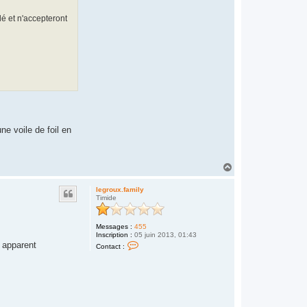
f
o
lé et n'accepteront
u
f
f
l
e
!
!
!
ne voile de foil en
H
a
u
legroux.family
t
Timide
Messages :
455
Inscription :
05 juin 2013, 01:43
C
t apparent
Contact :
o
n
t
a
c
t
e