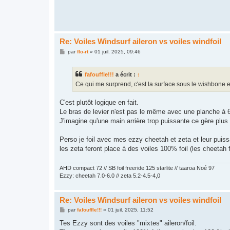
a
g
e
Re: Voiles Windsurf aileron vs voiles windfoil
M
par
flo-rt
»
01 juil. 2025, 09:46
e
s
s
fafouffle!!!
a écrit :
↑
a
g
Ce qui me surprend, c'est la surface sous le wishbone et
e
C'est plutôt logique en fait.
Le bras de levier n'est pas le même avec une planche à
J'imagine qu'une main arrière trop puissante ce gère plus
Perso je foil avec mes ezzy cheetah et zeta et leur puiss
les zeta feront place à des voiles 100% foil (les cheetah f
AHD compact 72 // SB foil freeride 125 starlite // taaroa Noé 97
Ezzy: cheetah 7.0-6.0 // zeta 5.2-4.5-4,0
Re: Voiles Windsurf aileron vs voiles windfoil
M
par
fafouffle!!!
»
01 juil. 2025, 11:52
e
s
Tes Ezzy sont des voiles "mixtes" aileron/foil.
s