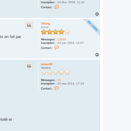
Inscription :
19 févr. 2009, 11:42
C
Contact :
o
n
H
t
a
a
u
c
Viking
t
t
Accro
e
r
ès en foil par
f
Messages :
12849
a
Inscription :
23 juin 2003, 13:07
f
C
o
Contact :
o
u
n
H
f
t
f
a
a
l
u
c
babar86
e
t
t
Newbie
!
e
!
r
!
V
Messages :
13
i
Inscription :
15 mai 2014, 17:14
k
C
i
Contact :
o
n
n
g
t
a
c
t
e
r
b
toilé et
a
b
a