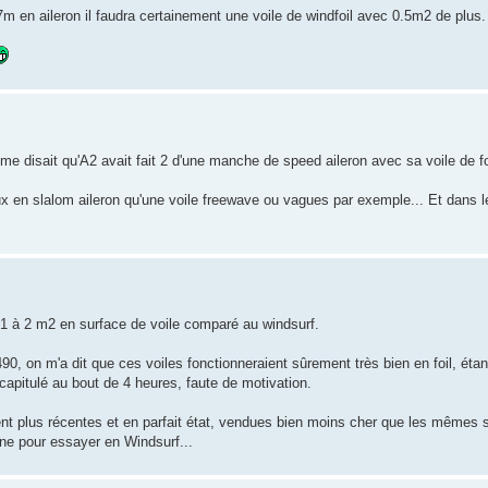
7m en aileron il faudra certainement une voile de windfoil avec 0.5m2 de plus.
me disait qu'A2 avait fait 2 d'une manche de speed aileron avec sa voile de foi
x en slalom aileron qu'une voile freewave ou vagues par exemple... Et dans le
d'1 à 2 m2 en surface de voile comparé au windsurf.
490, on m'a dit que ces voiles fonctionneraient sûrement très bien en foil, éta
capitulé au bout de 4 heures, faute de motivation.
ent plus récentes et en parfait état, vendues bien moins cher que les mêmes 
une pour essayer en Windsurf...