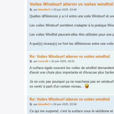
Voiles Windsurf aileron vs voiles windfoil
M
par
fafouffle!!!
»
23 juin 2025, 23:49
e
s
Quelles différences y a t-il entre une voile Windsurf et un
s
a
g
Les voiles Windsurf semblent s'adapter à la pratique Wind
e
Les voiles Windfoil peuvent-elles être utilisées pour une 
A quel(s) niveau(x) se font les différences entre une voile
Re: Voiles Windsurf aileron vs voiles windfoil
M
par
babar86
»
24 juin 2025, 18:22
e
s
A surface égale souvent les voiles de windfoil demandent
s
d'avoir une chute plus importante et d'évacuer plus facil
a
g
e
Je ne vois pas pourquoi ça ne marcherai pas en windsurf, j
se sentir à parti d'un certain niveau...
Re: Voiles Windsurf aileron vs voiles windfoil
M
par
fafouffle!!!
»
24 juin 2025, 22:09
e
s
Ce qui me surprend, c'est la surface sous le wishbone et 
s