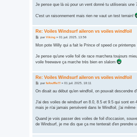
Je pense que là où pour un vent donné tu utiliserais une 
C'est un raisonnement mais rien ne vaut un test terrain!
Re: Voiles Windsurf aileron vs voiles windfoil
M
par
Viking
»
01 juil. 2025, 13:56
e
s
Mon pote Willy qui a fait le Prince of speed ce printemps 
s
a
g
Je pense qu'une voile foil de race marchera toujours mieu
e
voile freewave ça marche très bien en slalom
Re: Voiles Windsurf aileron vs voiles windfoil
M
par
fafouffle!!!
»
01 juil. 2025, 18:11
e
s
On disait au début qu'en windfoil, on pouvait descendre 
s
a
g
J'ai des voiles de windsurf en 8.0, 8.5 et 9.5 qui sont en 
e
mais je n'ai jamais perséveré dans le Windfoil, j'ai même 
Quand je vois passer des voiles de foil d'occasion, souv
de Windsurf, je me dis que ça me tenterait d'en prendre 