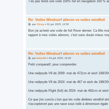
T'as pas testé une voile 100% foil en navigation 100 % ai
a
g
e
Re: Voiles Windsurf aileron vs voiles windfoil
M
par
Viking
»
01 juil. 2025, 12:50
e
s
Bon j'ai acheté une voile de foil l'hiver dernier. Ca lifte m
s
rapport à mes voiles ailerons, c'est sans doute mieux mais
a
g
e
Re: Voiles Windsurf aileron vs voiles windfoil
M
par
babar86
»
01 juil. 2025, 13:43
e
s
Petit comparatif, pour comprendre:
s
a
g
Une neilpryde V8 de 2009: mat de 472cm et wish 199/20
e
Une neilpryde V8 de 2024: mat de 467 et wish de 198/20
Une neilpryde Flight (foil) de 2024: mat de 492cm et wis
Ce que j'en conclu c'est que les voile dédiées windfoil do
n'accepteront pas une nave sous toilé à dimension égale lo