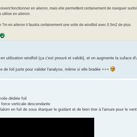
doivent fonctionner en aileron, mais elle permettent certainement de naviguer surtoi
utilise en aileron.
e 7m en aileron il faudra certainement une voile de windfoil avec 0.5m2 de plus.
n utilisation windfoil (ça c'est prouvé et validé), et on augmente la suface d'u
 de foil juste pour valider l'analyse, même si elle bradée +++
oile dédiée foil
e force verticale descendante
lom en foil de sous étarquer le guidant et de bien tirer à l'amure pour le ven