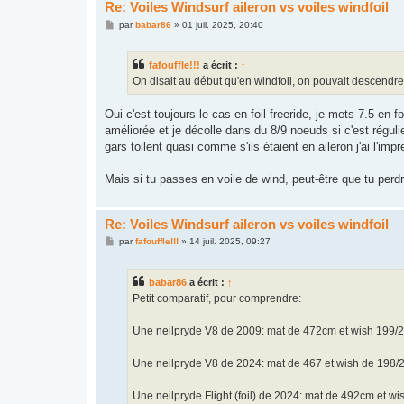
Re: Voiles Windsurf aileron vs voiles windfoil
M
par
babar86
»
01 juil. 2025, 20:40
e
s
s
fafouffle!!!
a écrit :
↑
a
g
On disait au début qu'en windfoil, on pouvait descendr
e
Oui c'est toujours le cas en foil freeride, je mets 7.5 en
améliorée et je décolle dans du 8/9 noeuds si c'est réguli
gars toilent quasi comme s'ils étaient en aileron j'ai l'impr
Mais si tu passes en voile de wind, peut-être que tu perdr
Re: Voiles Windsurf aileron vs voiles windfoil
M
par
fafouffle!!!
»
14 juil. 2025, 09:27
e
s
s
babar86
a écrit :
↑
a
g
Petit comparatif, pour comprendre:
e
Une neilpryde V8 de 2009: mat de 472cm et wish 199/
Une neilpryde V8 de 2024: mat de 467 et wish de 198/
Une neilpryde Flight (foil) de 2024: mat de 492cm et w