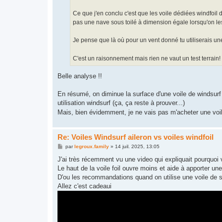
Ce que j'en conclu c'est que les voile dédiées windfoil 
pas une nave sous toilé à dimension égale lorsqu'on les 
Je pense que là où pour un vent donné tu utiliserais un
C'est un raisonnement mais rien ne vaut un test terrain!
Belle analyse !!
En résumé, on diminue la surface d'une voile de windsurf e
utilisation windsurf (ça, ça reste à prouver...)
Mais, bien évidemment, je ne vais pas m'acheter une voile
Re: Voiles Windsurf aileron vs voiles windfoil
M
par
legroux.family
»
14 juil. 2025, 13:05
e
s
J'ai très récemment vu une video qui expliquait pourquoi v
s
Le haut de la voile foil ouvre moins et aide à apporter un
a
g
D'ou les recommandations quand on utilise une voile de sla
e
Allez c'est cadeaui