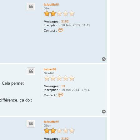
fafouffle!!!
Jiber
Messages :
3182
Inscription :
19 févr. 2009, 11:42
C
Contact :
o
n
t
a
c
t
e
H
r
f
a
a
u
babar86
f
t
Newbie
o
u
f
! Cela permet
f
Messages :
13
l
Inscription :
15 mai 2014, 17:14
e
C
Contact :
!
o
ifférence. ça doit
!
n
!
t
a
H
c
a
t
e
u
fafouffle!!!
r
t
Jiber
b
a
b
a
Messages :
3182