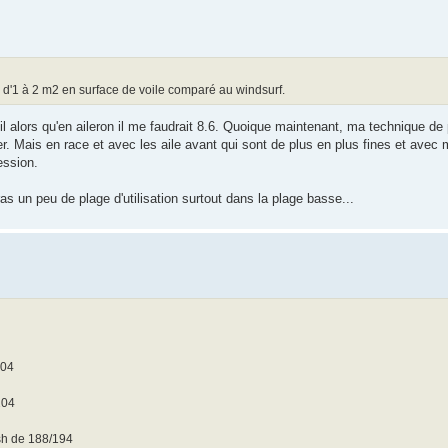
e d'1 à 2 m2 en surface de voile comparé au windsurf.
 foil alors qu'en aileron il me faudrait 8.6. Quoique maintenant, ma technique d
er. Mais en race et avec les aile avant qui sont de plus en plus fines et avec
ession.
as un peu de plage d'utilisation surtout dans la plage basse...
204
204
ish de 188/194