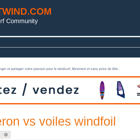
TWIND.COM
rf Community
ger et partager votre passion pour le windsurf, librement et sans prise de tête...
ron vs voiles windfoil
Rechercher
Recherche avancée