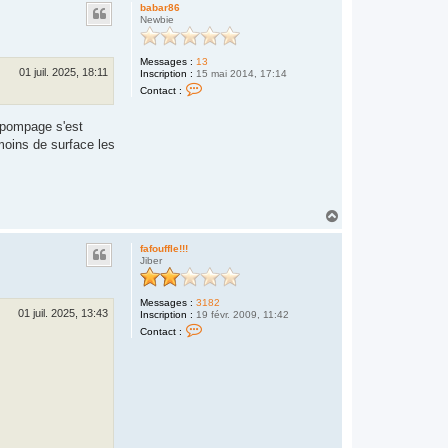
u
a
babar86
f
t
Newbie
o
u
f
f
Messages :
13
01 juil. 2025, 18:11
l
Inscription :
15 mai 2014, 17:14
C
e
Contact :
o
!
n
!
t
!
e pompage s'est
a
 moins de surface les
c
t
e
r
b
a
H
b
a
a
r
u
fafouffle!!!
8
t
Jiber
6
Messages :
3182
01 juil. 2025, 13:43
Inscription :
19 févr. 2009, 11:42
C
Contact :
o
n
t
a
c
t
e
r
f
a