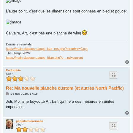
L'autre point, c'est que les dimensions sont données en pied et pouce:
Calvaire, Art, c'est pas une planche de wing
Derniers résultats:
https://main.clubgps.ca/gps_last_res.php?membre=Guyt
The Gorge 2026:
https://main.clubgps.ca/gps_bilan.php?t ... nd=current
H
a
u
Endorphin
Killer
t
Re: Ma nouvelle planche custom (et autres North Pacific)
M
26 mai 2026, 17:16
e
s
Joli. Moins je boycotte Art tant qu'il fera des mesures en unités
s
imperiales.
a
g
H
e
a
u
paquitomicorrazon
Jiber
t