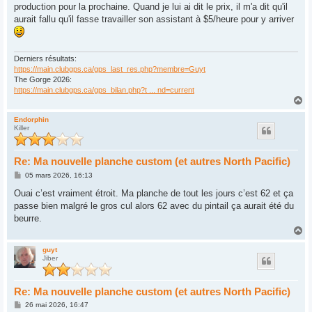
production pour la prochaine. Quand je lui ai dit le prix, il m'a dit qu'il
aurait fallu qu'il fasse travailler son assistant à $5/heure pour y arriver
Derniers résultats:
https://main.clubgps.ca/gps_last_res.php?membre=Guyt
The Gorge 2026:
https://main.clubgps.ca/gps_bilan.php?t ... nd=current
H
a
u
Endorphin
Killer
t
Re: Ma nouvelle planche custom (et autres North Pacific)
M
05 mars 2026, 16:13
e
s
Ouai c’est vraiment étroit. Ma planche de tout les jours c’est 62 et ça
s
passe bien malgré le gros cul alors 62 avec du pintail ça aurait été du
a
g
beurre.
e
H
a
u
guyt
Jiber
t
Re: Ma nouvelle planche custom (et autres North Pacific)
M
26 mai 2026, 16:47