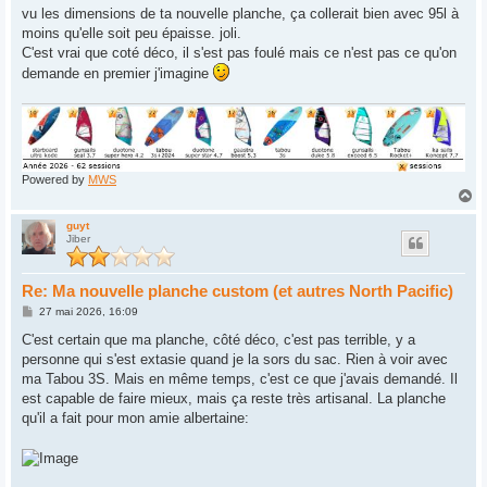
s
vu les dimensions de ta nouvelle planche, ça collerait bien avec 95l à
s
moins qu'elle soit peu épaisse. joli.
a
g
C'est vrai que coté déco, il s'est pas foulé mais ce n'est pas ce qu'on
e
demande en premier j'imagine
Powered by
MWS
H
a
u
guyt
Jiber
t
Re: Ma nouvelle planche custom (et autres North Pacific)
M
27 mai 2026, 16:09
e
s
C'est certain que ma planche, côté déco, c'est pas terrible, y a
s
personne qui s'est extasie quand je la sors du sac. Rien à voir avec
a
g
ma Tabou 3S. Mais en même temps, c'est ce que j'avais demandé. Il
e
est capable de faire mieux, mais ça reste très artisanal. La planche
qu'il a fait pour mon amie albertaine: