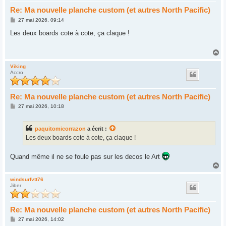
Re: Ma nouvelle planche custom (et autres North Pacific)
M
27 mai 2026, 09:14
e
s
Les deux boards cote à cote, ça claque !
s
a
g
H
e
a
u
Viking
Accro
t
Re: Ma nouvelle planche custom (et autres North Pacific)
M
27 mai 2026, 10:18
e
s
s
paquitomicorrazon
a écrit :
a
g
Les deux boards cote à cote, ça claque !
e
Quand même il ne se foule pas sur les decos le Art
H
a
u
windsurfvtt76
Jiber
t
Re: Ma nouvelle planche custom (et autres North Pacific)
M
27 mai 2026, 14:02
e