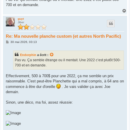
s
700 et en demande.
a
g
H
e
a
u
guyt
Jiber
t
Re: Ma nouvelle planche custom (et autres North Pacific)
M
30 mai 2026, 03:13
e
s
s
Endorphin
a écrit :
a
g
Pas vu. Ça semble étrange ou il mentait. Une 2022 c’est plutôt 500-
e
700 et en demande.
Effectivement, 500 à 700$ pour une 2022, ça me semble un prix
raisonnable. C'est peut-être Planchette qui a mal compris, à 64 ans on
commence à être dur d'oreille
. Je vais valider ça avec Joe
demain.
Sinon, une déco, ma foi, assez réussie: