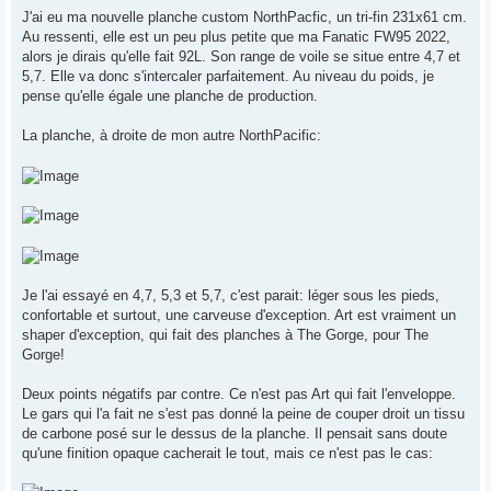
e
s
J'ai eu ma nouvelle planche custom NorthPacfic, un tri-fin 231x61 cm.
s
Au ressenti, elle est un peu plus petite que ma Fanatic FW95 2022,
a
g
alors je dirais qu'elle fait 92L. Son range de voile se situe entre 4,7 et
e
5,7. Elle va donc s'intercaler parfaitement. Au niveau du poids, je
pense qu'elle égale une planche de production.
La planche, à droite de mon autre NorthPacific:
Je l'ai essayé en 4,7, 5,3 et 5,7, c'est parait: léger sous les pieds,
confortable et surtout, une carveuse d'exception. Art est vraiment un
shaper d'exception, qui fait des planches à The Gorge, pour The
Gorge!
Deux points négatifs par contre. Ce n'est pas Art qui fait l'enveloppe.
Le gars qui l'a fait ne s'est pas donné la peine de couper droit un tissu
de carbone posé sur le dessus de la planche. Il pensait sans doute
qu'une finition opaque cacherait le tout, mais ce n'est pas le cas: