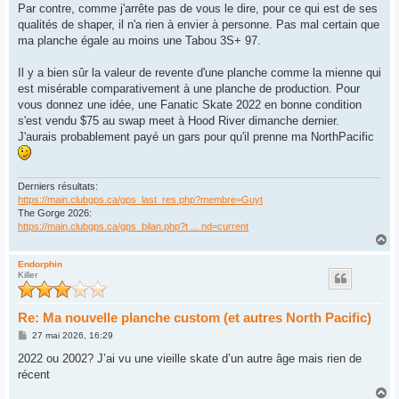
Par contre, comme j'arrête pas de vous le dire, pour ce qui est de ses
qualités de shaper, il n'a rien à envier à personne. Pas mal certain que
ma planche égale au moins une Tabou 3S+ 97.
Il y a bien sûr la valeur de revente d'une planche comme la mienne qui
est misérable comparativement à une planche de production. Pour
vous donnez une idée, une Fanatic Skate 2022 en bonne condition
s'est vendu $75 au swap meet à Hood River dimanche dernier.
J'aurais probablement payé un gars pour qu'il prenne ma NorthPacific
Derniers résultats:
https://main.clubgps.ca/gps_last_res.php?membre=Guyt
The Gorge 2026:
https://main.clubgps.ca/gps_bilan.php?t ... nd=current
H
a
u
Endorphin
Killer
t
Re: Ma nouvelle planche custom (et autres North Pacific)
M
27 mai 2026, 16:29
e
s
2022 ou 2002? J’ai vu une vieille skate d’un autre âge mais rien de
s
récent
a
g
H
e