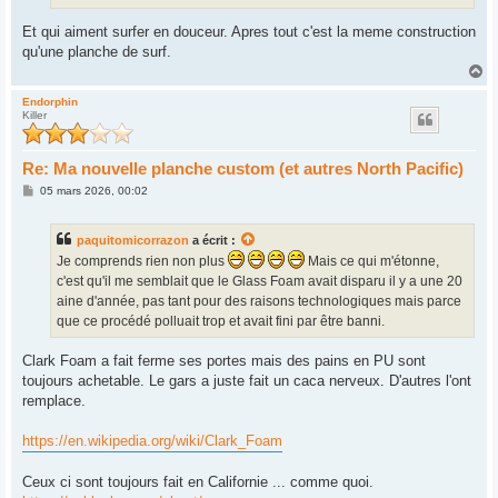
Et qui aiment surfer en douceur. Apres tout c'est la meme construction
qu'une planche de surf.
H
a
u
Endorphin
Killer
t
Re: Ma nouvelle planche custom (et autres North Pacific)
M
05 mars 2026, 00:02
e
s
s
paquitomicorrazon
a écrit :
a
g
Je comprends rien non plus
Mais ce qui m'étonne,
e
c'est qu'il me semblait que le Glass Foam avait disparu il y a une 20
aine d'année, pas tant pour des raisons technologiques mais parce
que ce procédé polluait trop et avait fini par être banni.
Clark Foam a fait ferme ses portes mais des pains en PU sont
toujours achetable. Le gars a juste fait un caca nerveux. D'autres l'ont
remplace.
https://en.wikipedia.org/wiki/Clark_Foam
Ceux ci sont toujours fait en Californie ... comme quoi.