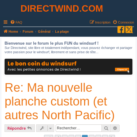
DIRECTWIND.COM
FAQ
Inscription
Connexion
R
Home
Forum
Général
La plage
e
Bienvenue sur le forum le plus FUN du windsurf !
c
Sur Directwind, site libre et totalement indépendant, vous pouvez échanger et partager
votre passion pour le windsurf, librement et sans prise de tête...
h
e
r
c
Re: Ma nouvelle
h
e
planche custom (et
r
autres North Pacific)
Rechercher
Recherche
Répondre