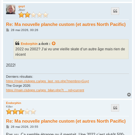
a
u
guyt
Jiber
t
Re: Ma nouvelle planche custom (et autres North Pacific)
M
28 mai 2026, 00:26
e
s
s
Endorphin
a écrit :
a
g
2022 ou 2002? J’ai vu une vieille skate d’un autre âge mais rien de
e
récent
2022!
Derniers résultats:
https://main.clubgps.ca/gps_last_res.php?membre=Guyt
The Gorge 2026:
https://main.clubgps.ca/gps_bilan.php?t ... nd=current
H
a
u
Endorphin
Killer
t
Re: Ma nouvelle planche custom (et autres North Pacific)
M
28 mai 2026, 20:55
e
s
Pas vu. Ça semble étrange ou il mentait. Une 2022 c’est plutôt 500-