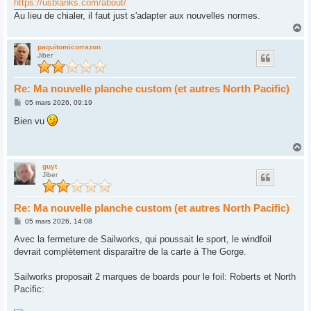
https://usblanks.com/about/
Au lieu de chialer, il faut just s'adapter aux nouvelles normes.
H
a
u
paquitomicorrazon
Jiber
t
Re: Ma nouvelle planche custom (et autres North Pacific)
M
05 mars 2026, 09:19
e
s
Bien vu
s
a
g
H
e
a
u
guyt
Jiber
t
Re: Ma nouvelle planche custom (et autres North Pacific)
M
05 mars 2026, 14:08
e
s
Avec la fermeture de Sailworks, qui poussait le sport, le windfoil
s
devrait complètement disparaître de la carte à The Gorge.
a
g
e
Sailworks proposait 2 marques de boards pour le foil: Roberts et North
Pacific: