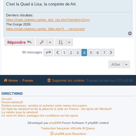
C'est la Quad à Lisa, la conjointe de Art.
Derniers résultats:
https://main.clubgps.ca/gps_last_res.php?membre=Guyt
The Gorge 2026:
https://main.clubgps.ca/gps_bilan.php?t ... nd=current
H
a
Répondre
u
t
Page
4
sur
7
1
2
3
4
5
6
7
Précédent
Suivant
96 messages
Aller
Home
Forum
Supprimer les cookies
Fuseau horaire sur
UTC+02:00
DIRECTWIND
Accueil
Forum windsurf
Petites annonces, vendez et achetez votre matos d'occasion
Où faire du windsurf et de la planche à voile en France : les spots de Windsurf
La météo pour le windsurf
Le vent en direct, partagez les conditions sur les spots
Développé par
phpBB
® Forum Software © phpBB Limited
Traduction française officielle
©
Qiaeru
phpBB post Reactions