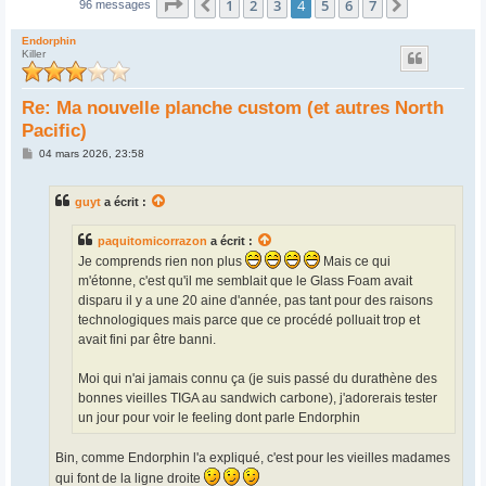
Page
4
sur
7
1
2
3
4
5
6
7
Précédent
Suivant
96 messages
Endorphin
Killer
Re: Ma nouvelle planche custom (et autres North
Pacific)
M
04 mars 2026, 23:58
e
s
s
guyt
a écrit :
a
g
e
paquitomicorrazon
a écrit :
Je comprends rien non plus
Mais ce qui
m'étonne, c'est qu'il me semblait que le Glass Foam avait
disparu il y a une 20 aine d'année, pas tant pour des raisons
technologiques mais parce que ce procédé polluait trop et
avait fini par être banni.
Moi qui n'ai jamais connu ça (je suis passé du durathène des
bonnes vieilles TIGA au sandwich carbone), j'adorerais tester
un jour pour voir le feeling dont parle Endorphin
Bin, comme Endorphin l'a expliqué, c'est pour les vieilles madames
qui font de la ligne droite