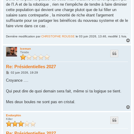
de l'I.A et de la robotique , rien ne t'empêche de tendre à faire diminier
cette population qui devient une charge plutot que de lui filler un
salaire sans contrepartie , la minorité de riche étant l'argement
suffisante pour se partager les bénéfices du nouveau systeme et de le
faire vivre dans ce cas .
Dernière modification par
CHRISTOPHE ROUSSE
le 03 juin 2026, 13:46, modifié 1 fois.
H
a
u
Iceman
Timide
t
Re: Présidentielles 2027
M
02 juin 2026, 19:29
e
s
Croyance ....
s
a
g
Qui peut dire de quoi demain sera fait, même si ta logique se tient.
e
Mes deux boules ne sont pas en cristal.
H
a
u
Endorphin
Killer
t
Re: Présidentielles 2027