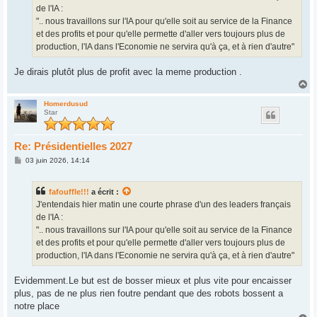
e
de l'IA :
".. nous travaillons sur l'IA pour qu'elle soit au service de la Finance
et des profits et pour qu'elle permette d'aller vers toujours plus de
production, l'IA dans l'Economie ne servira qu'à ça, et à rien d'autre"
Je dirais plutôt plus de profit avec la meme production .
H
a
u
Homerdusud
Star
t
Re: Présidentielles 2027
M
03 juin 2026, 14:14
e
s
s
fafouffle!!!
a écrit :
a
g
J'entendais hier matin une courte phrase d'un des leaders français
e
de l'IA :
".. nous travaillons sur l'IA pour qu'elle soit au service de la Finance
et des profits et pour qu'elle permette d'aller vers toujours plus de
production, l'IA dans l'Economie ne servira qu'à ça, et à rien d'autre"
Evidemment.Le but est de bosser mieux et plus vite pour encaisser
plus, pas de ne plus rien foutre pendant que des robots bossent a
notre place