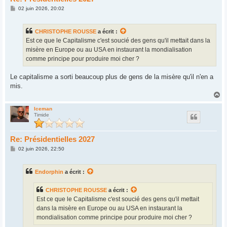
M
02 juin 2026, 20:02
e
s
s
CHRISTOPHE ROUSSE
a écrit :
a
g
Est ce que le Capitalisme c'est soucié des gens qu'il mettait dans la
e
misère en Europe ou au USA en instaurant la mondialisation
comme principe pour produire moi cher ?
Le capitalisme a sorti beaucoup plus de gens de la misère qu'il n'en a
mis.
H
a
u
Iceman
Timide
t
Re: Présidentielles 2027
M
02 juin 2026, 22:50
e
s
s
Endorphin
a écrit :
a
g
e
CHRISTOPHE ROUSSE
a écrit :
Est ce que le Capitalisme c'est soucié des gens qu'il mettait
dans la misère en Europe ou au USA en instaurant la
mondialisation comme principe pour produire moi cher ?