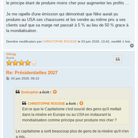
le principe étant de produire moins cher pour augmenter les profits ...
Je me rapelle d'une émission qui démontrait que Nike aurait pu
produire au USA ses chaussures et les vendre au même prix a ses
clients sauf que sa marge net passait à 5 % au lieu de 50 % grace à
la mondialisation .
Dernière modification par
CHRISTOPHE ROUSSE
le 03 juin 2026, 13:42, modifié 1 fois.
H
a
u
Viking
Accro
t
Re: Présidentielles 2027
M
03 juin 2026, 09:13
e
s
s
Endorphin
a écrit :
a
g
e
CHRISTOPHE ROUSSE
a écrit :
Est ce que le Capitalisme c'est soucié des gens qu'il mettait
dans la misère en Europe ou au USA en instaurant la
mondialisation comme principe pour produire moi cher ?
Le capitalisme a sorti beaucoup plus de gens de la misère qu'il n'en
a mis.