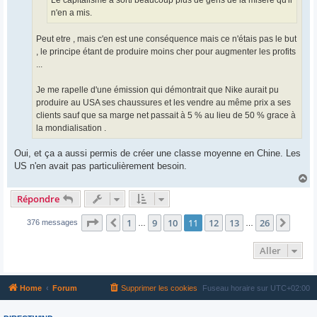
Le capitalisme a sorti beaucoup plus de gens de la misère qu'il
n'en a mis.
Peut etre , mais c'en est une conséquence mais ce n'étais pas le but
, le principe étant de produire moins cher pour augmenter les profits
...
Je me rapelle d'une émission qui démontrait que Nike aurait pu
produire au USA ses chaussures et les vendre au même prix a ses
clients sauf que sa marge net passait à 5 % au lieu de 50 % grace à
la mondialisation .
Oui, et ça a aussi permis de créer une classe moyenne en Chine. Les
US n'en avait pas particulièrement besoin.
H
a
Répondre
u
t
Page
11
sur
26
1
9
10
11
12
13
26
Précédent
Suiva
376 messages
…
…
Aller
Home
Forum
Supprimer les cookies
Fuseau horaire sur
UTC+02:00