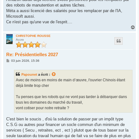
des robots de manutention et autres tâches.
Méta a aussi licencié des salariés pour les remplacer par de l'IA,
Microsoft aussi.
Ce n'est pas qu'une vue de l'esprit....
H
a
u
CHRISTOPHE ROUSSE
Accro
t
Re: Présidentielles 2027
M
03 juin 2026, 15:36
e
s
s
Papounet
a écrit :
a
g
Avec de moins en moins de main d’œuvre, l'ouvrier Chinois étant
e
déjà limite trop cher
Tu penses que les robots qui ne vont pas tarder à débarquer dans
tous les domaines du marché du travail,
vont cotiser pour notre retraite ?
C'est bien le soucis , d'où la solution de passer par un impôt type
C.S.G ou autres pour financer un socle commun d'un minimum de
services ( Secu , retraites, ect , ect ) plutot que de tous baser sur la
seule taxation du travail humain qui de fait va se faire de plus en plus