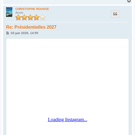
H
a
u
CHRISTOPHE ROUSSE
Accro
t
Re: Présidentielles 2027
M
03 juin 2026, 14:55
e
s
s
a
g
e