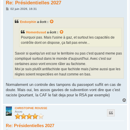
Re: Présidentielles 2027
M
02 juin 2026, 16:31
e
s
s
Endorphin
a écrit :
a
g
e
Homerdusud
a écrit :
Pourquoi pas. Mais l'usine à gaz, et surtout les capacités de
contrôle dont on dispose, ça fait pas envie...
Savoir si quelqu'un est sur le territoire ou pas c'est quand meme pas
compliqué surtout dans le monde d'aujourd'hui. Avec c'est sur
certaines asso vont encore râler au fachisme.
Moi je suis plutôt antifachiste que fachiste mais j'aime aussi que les
règles soient respectées en haut comme en bas.
Normalement un controle des tampons du passeport suffit en cas de
doute. Mais oui, les assos gavées de subvention vont dire que c'est
raciste (pourtant, la CAF le fait deja pour le RSA par exemple)
H
a
u
CHRISTOPHE ROUSSE
Accro
t
Re: Présidentielles 2027