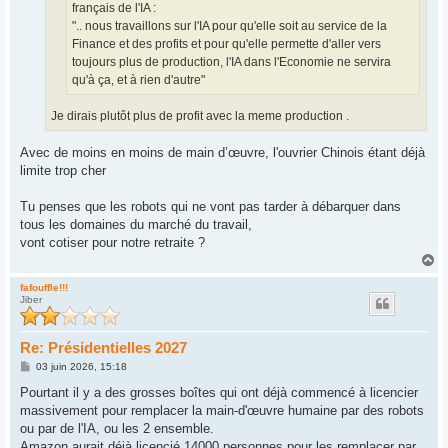
français de l'IA :
".. nous travaillons sur l'IA pour qu'elle soit au service de la
Finance et des profits et pour qu'elle permette d'aller vers
toujours plus de production, l'IA dans l'Economie ne servira
qu'à ça, et à rien d'autre"
Je dirais plutôt plus de profit avec la meme production .
Avec de moins en moins de main d’œuvre, l'ouvrier Chinois étant déjà
limite trop cher
Tu penses que les robots qui ne vont pas tarder à débarquer dans
tous les domaines du marché du travail,
vont cotiser pour notre retraite ?
H
a
u
fafouffle!!!
Jiber
t
Re: Présidentielles 2027
M
03 juin 2026, 15:18
e
s
Pourtant il y a des grosses boîtes qui ont déjà commencé à licencier
s
massivement pour remplacer la main-d'œuvre humaine par des robots
a
g
ou par de l'IA, ou les 2 ensemble.
e
Amazon aurait déjà licencié 14000 personnes pour les remplacer par