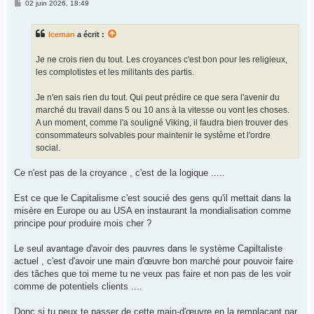
M
02 juin 2026, 18:49
e
s
s
Iceman
a écrit :
a
g
e
Je ne crois rien du tout. Les croyances c'est bon pour les religieux,
les complotistes et les militants des partis.
Je n'en sais rien du tout. Qui peut prédire ce que sera l'avenir du
marché du travail dans 5 ou 10 ans à la vitesse ou vont les choses.
A un moment, comme l'a souligné Viking, il faudra bien trouver des
consommateurs solvables pour maintenir le système et l'ordre
social.
Ce n'est pas de la croyance , c'est de la logique .....
Est ce que le Capitalisme c'est soucié des gens qu'il mettait dans la
misère en Europe ou au USA en instaurant la mondialisation comme
principe pour produire mois cher ?
Le seul avantage d'avoir des pauvres dans le système Capiltaliste
actuel , c'est d'avoir une main d'œuvre bon marché pour pouvoir faire
des tâches que toi meme tu ne veux pas faire et non pas de les voir
comme de potentiels clients ....
Donc si tu peux te passer de cette main-d'œuvre en la remplaçant par