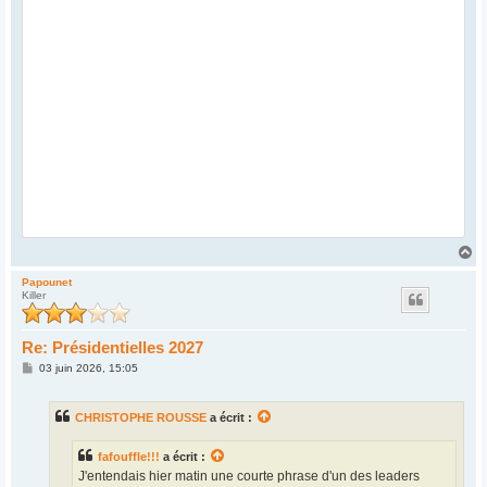
H
a
u
Papounet
Killer
t
Re: Présidentielles 2027
M
03 juin 2026, 15:05
e
s
s
CHRISTOPHE ROUSSE
a écrit :
a
g
e
fafouffle!!!
a écrit :
J'entendais hier matin une courte phrase d'un des leaders