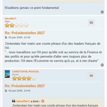
N'oublions jamais ce point fondamental
H
a
u
fafouffle!!!
Jiber
t
Re: Présidentielles 2027
M
03 juin 2026, 12:34
e
s
J'entendais hier matin une courte phrase d'un des leaders français de
s
l'IA :
a
g
".. nous travaillons sur l'IA pour qu'elle soit au service de la Finance et
e
des profits et pour qu'elle permette d'aller vers toujours plus de
production, l'IA dans l'Economie ne servira qu'à ça, et à rien d'autre"
H
a
u
CHRISTOPHE ROUSSE
Accro
t
Re: Présidentielles 2027
M
03 juin 2026, 13:44
e
s
s
fafouffle!!!
a écrit :
a
g
J'entendais hier matin une courte phrase d'un des leaders français