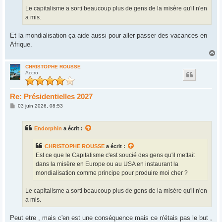
Le capitalisme a sorti beaucoup plus de gens de la misère qu'il n'en
a mis.
Et la mondialisation ça aide aussi pour aller passer des vacances en
Afrique.
H
a
u
CHRISTOPHE ROUSSE
Accro
t
Re: Présidentielles 2027
M
03 juin 2026, 08:53
e
s
s
Endorphin
a écrit :
a
g
e
CHRISTOPHE ROUSSE
a écrit :
Est ce que le Capitalisme c'est soucié des gens qu'il mettait
dans la misère en Europe ou au USA en instaurant la
mondialisation comme principe pour produire moi cher ?
Le capitalisme a sorti beaucoup plus de gens de la misère qu'il n'en
a mis.
Peut etre , mais c'en est une conséquence mais ce n'étais pas le but ,