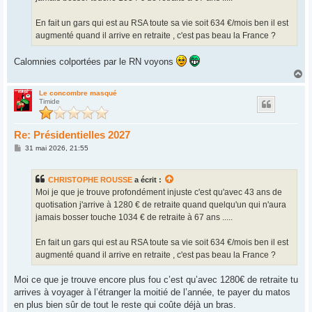
En fait un gars qui est au RSA toute sa vie soit 634 €/mois ben il est
augmenté quand il arrive en retraite , c'est pas beau la France ?
Calomnies colportées par le RN voyons
H
a
u
Le concombre masqué
Timide
t
Re: Présidentielles 2027
M
31 mai 2026, 21:55
e
s
s
CHRISTOPHE ROUSSE
a écrit :
a
g
Moi je que je trouve profondément injuste c'est qu'avec 43 ans de
e
quotisation j'arrive à 1280 € de retraite quand quelqu'un qui n'aura
jamais bosser touche 1034 € de retraite à 67 ans .....
En fait un gars qui est au RSA toute sa vie soit 634 €/mois ben il est
augmenté quand il arrive en retraite , c'est pas beau la France ?
Moi ce que je trouve encore plus fou c’est qu’avec 1280€ de retraite tu
arrives à voyager à l’étranger la moitié de l’année, te payer du matos
en plus bien sûr de tout le reste qui coûte déjà un bras.