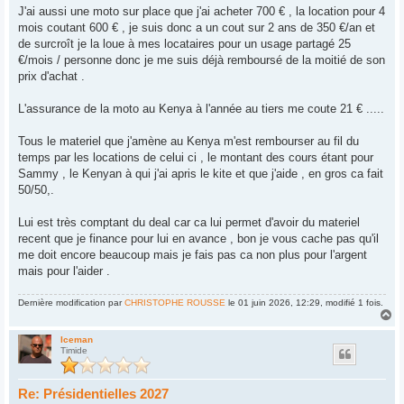
J'ai aussi une moto sur place que j'ai acheter 700 € , la location pour 4
mois coutant 600 € , je suis donc a un cout sur 2 ans de 350 €/an et
de surcroît je la loue à mes locataires pour un usage partagé 25
€/mois / personne donc je me suis déjà remboursé de la moitié de son
prix d'achat .
L'assurance de la moto au Kenya à l'année au tiers me coute 21 € .....
Tous le materiel que j'amène au Kenya m'est rembourser au fil du
temps par les locations de celui ci , le montant des cours étant pour
Sammy , le Kenyan à qui j'ai apris le kite et que j'aide , en gros ca fait
50/50,.
Lui est très comptant du deal car ca lui permet d'avoir du materiel
recent que je finance pour lui en avance , bon je vous cache pas qu'il
me doit encore beaucoup mais je fais pas ca non plus pour l'argent
mais pour l'aider .
Dernière modification par
CHRISTOPHE ROUSSE
le 01 juin 2026, 12:29, modifié 1 fois.
H
a
u
Iceman
Timide
t
Re: Présidentielles 2027