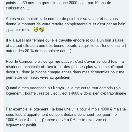
points en 30 ans ,en gros elle gagne 2000 point par 10 ans de
cotissation ....
Après vous multipliez le nombre de point par sa valeur et ca vous
donne le montant de votre retraite complémentaire et c'est par an hein
, pas par mois !
Il y a aussi ma femme qui elle travaille encore et qui a un bon salaire
et surtout elle aura une très bonne retraite vu qu'elle est fonctionnaire (
autour des 80 % de son salaire net ...)
Pour le Comcombre , ce qui me sauve , c'est d'avoir vendu 3 fois ma
résidence principale et d'avoir fait des grosses plus value net d'impot
dessus , donc je pioche chaque année dans mes économies pour me
permettre de mieux vivre au quotidien .
Quand à mes vacances au Kenya , elle me coute tout compris ( vol ,
logement , bouffe , restos , ect , ect ) 4000 € donc rien d'extraordinaire
.
Par exemple le logement : je loue une villa pour 4 mois 4000 € mais je
sous loue 2 appartement qui sont dedans donc cout reel pour moi
1000 € pour 4 mois , j'espère arrivé a 0 € cette hiver voir etre
légèrement positif .