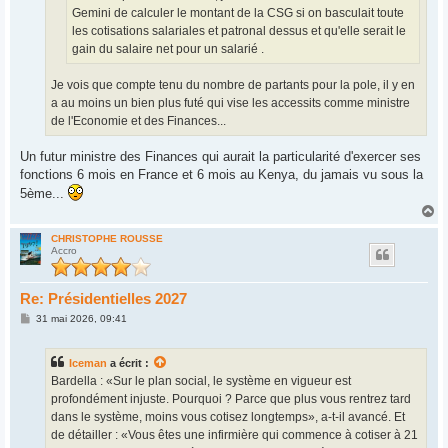
Gemini de calculer le montant de la CSG si on basculait toute
les cotisations salariales et patronal dessus et qu'elle serait le
gain du salaire net pour un salarié .
Je vois que compte tenu du nombre de partants pour la pole, il y en
a au moins un bien plus futé qui vise les accessits comme ministre
de l'Economie et des Finances...
Un futur ministre des Finances qui aurait la particularité d'exercer ses
fonctions 6 mois en France et 6 mois au Kenya, du jamais vu sous la
5ème...
H
a
u
CHRISTOPHE ROUSSE
Accro
t
Re: Présidentielles 2027
M
31 mai 2026, 09:41
e
s
s
Iceman
a écrit :
a
g
Bardella : «Sur le plan social, le système en vigueur est
e
profondément injuste. Pourquoi ? Parce que plus vous rentrez tard
dans le système, moins vous cotisez longtemps», a-t-il avancé. Et
de détailler : «Vous êtes une infirmière qui commence à cotiser à 21