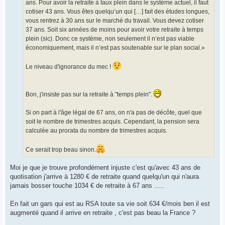
ans. Pour avoir la retraite à taux plein dans le système actuel, il faut
cotiser 43 ans. Vous êtes quelqu’un qui […] fait des études longues,
vous rentrez à 30 ans sur le marché du travail. Vous devez cotiser
37 ans. Soit six années de moins pour avoir votre retraite à temps
plein (sic). Donc ce système, non seulement il n’est pas viable
économiquement, mais il n’est pas soutenable sur le plan social.»
Le niveau d'ignorance du mec !
Bon, j'insiste pas sur la retraite à "temps plein".
Si on part à l'âge légal de 67 ans, on n'a pas de décôte, quel que
soit le nombre de trimestres acquis. Cependant, la pension sera
calculée au prorata du nombre de trimestres acquis.
Ce serait trop beau sinon.
Moi je que je trouve profondément injuste c'est qu'avec 43 ans de
quotisation j'arrive à 1280 € de retraite quand quelqu'un qui n'aura
jamais bosser touche 1034 € de retraite à 67 ans .....
En fait un gars qui est au RSA toute sa vie soit 634 €/mois ben il est
augmenté quand il arrive en retraite , c'est pas beau la France ?