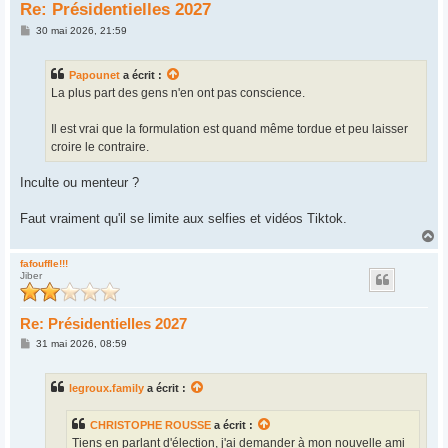
Re: Présidentielles 2027
M
30 mai 2026, 21:59
e
s
s
Papounet
a écrit :
a
g
La plus part des gens n'en ont pas conscience.
e
Il est vrai que la formulation est quand même tordue et peu laisser
croire le contraire.
Inculte ou menteur ?
Faut vraiment qu'il se limite aux selfies et vidéos Tiktok.
H
a
u
fafouffle!!!
Jiber
t
Re: Présidentielles 2027
M
31 mai 2026, 08:59
e
s
s
legroux.family
a écrit :
a
g
e
CHRISTOPHE ROUSSE
a écrit :
Tiens en parlant d'élection, j'ai demander à mon nouvelle ami