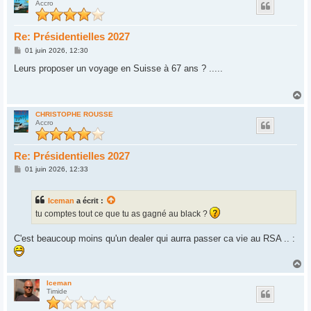
Accro
t
Re: Présidentielles 2027
M
01 juin 2026, 12:30
e
s
Leurs proposer un voyage en Suisse à 67 ans ? .....
s
a
g
H
e
a
u
CHRISTOPHE ROUSSE
Accro
t
Re: Présidentielles 2027
M
01 juin 2026, 12:33
e
s
s
Iceman
a écrit :
a
g
tu comptes tout ce que tu as gagné au black ?
e
C'est beaucoup moins qu'un dealer qui aurra passer ca vie au RSA .. :
H
a
u
Iceman
Timide
t