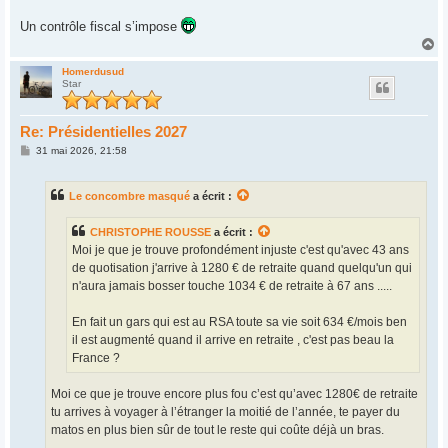
Un contrôle fiscal s’impose
H
a
u
Homerdusud
Star
t
Re: Présidentielles 2027
M
31 mai 2026, 21:58
e
s
s
Le concombre masqué
a écrit :
a
g
e
CHRISTOPHE ROUSSE
a écrit :
Moi je que je trouve profondément injuste c'est qu'avec 43 ans
de quotisation j'arrive à 1280 € de retraite quand quelqu'un qui
n'aura jamais bosser touche 1034 € de retraite à 67 ans .....
En fait un gars qui est au RSA toute sa vie soit 634 €/mois ben
il est augmenté quand il arrive en retraite , c'est pas beau la
France ?
Moi ce que je trouve encore plus fou c’est qu’avec 1280€ de retraite
tu arrives à voyager à l’étranger la moitié de l’année, te payer du
matos en plus bien sûr de tout le reste qui coûte déjà un bras.