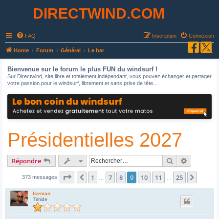
DIRECTWIND.COM
FAQ
Inscription
Connexion
R
Home
Forum
Général
Le bar
e
Bienvenue sur le forum le plus FUN du windsurf !
c
Sur Directwind, site libre et totalement indépendant, vous pouvez échanger et partager
votre passion pour le windsurf, librement et sans prise de tête...
h
e
r
c
Présidentielles 2027
h
e
r
Rechercher
Recherche
Répondre
Page
9
sur
25
1
7
8
9
10
11
25
Précédent
Suivan
373 messages
…
…
Iceman
Timide