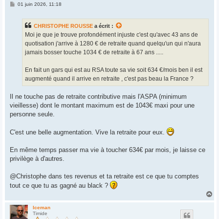
M
01 juin 2026, 11:18
e
s
s
CHRISTOPHE ROUSSE
a écrit :
a
g
Moi je que je trouve profondément injuste c'est qu'avec 43 ans de
e
quotisation j'arrive à 1280 € de retraite quand quelqu'un qui n'aura
jamais bosser touche 1034 € de retraite à 67 ans .....
En fait un gars qui est au RSA toute sa vie soit 634 €/mois ben il est
augmenté quand il arrive en retraite , c'est pas beau la France ?
Il ne touche pas de retraite contributive mais l'ASPA (minimum
vieillesse) dont le montant maximum est de 1043€ maxi pour une
personne seule.
C'est une belle augmentation. Vive la retraite pour eux.
En même temps passer ma vie à toucher 634€ par mois, je laisse ce
privilège à d'autres.
@Christophe dans tes revenus et ta retraite est ce que tu comptes
tout ce que tu as gagné au black ?
H
a
u
Iceman
Timide
t