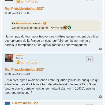
Re: Présidentielles 2027
M
01 juin 2026, 11:40
e
s
s
Homerdusud
a écrit :
a
g
Calomnies colportées par le RN voyons
e
Ha non pas du tout, pour trouver des chiffres qui permettent de cibler
des ennemis de la France on peut leur faire confiance, même si
parfois la formulation et les approximations sont trompeuses.
H
a
u
Iceman
Timide
t
Re: Présidentielles 2027
M
01 juin 2026, 12:10
e
s
Enfin bref, après avoir dénoncé cette injustice (d'ailleurs quelqu'un qui
s
a travaillé mais dont le montant de retraite est inférieur à l'ASPA ne
a
g
touche que le complément lui permettant d'arriver à 1043€), quelles
e
sont vos solutions ?
H
a
u
CHRISTOPHE ROUSSE