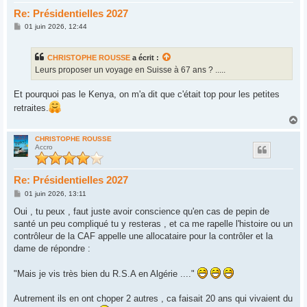
Re: Présidentielles 2027
M
01 juin 2026, 12:44
e
s
s
CHRISTOPHE ROUSSE
a écrit :
a
g
Leurs proposer un voyage en Suisse à 67 ans ? .....
e
Et pourquoi pas le Kenya, on m'a dit que c'était top pour les petites
retraites.
H
a
u
CHRISTOPHE ROUSSE
Accro
t
Re: Présidentielles 2027
M
01 juin 2026, 13:11
e
s
Oui , tu peux , faut juste avoir conscience qu'en cas de pepin de
s
santé un peu compliqué tu y resteras , et ca me rapelle l'histoire ou un
a
g
contrôleur de la CAF appelle une allocataire pour la contrôler et la
e
dame de répondre :
"Mais je vis très bien du R.S.A en Algérie ...."
Autrement ils en ont choper 2 autres , ca faisait 20 ans qui vivaient du