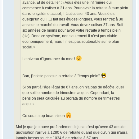
avancé. Et de détailler : «Vous êtes une infirmière qui
commence à cotiser à 21 ans. Pour avoir la retraite à taux plein
dans le système actuel, il faut cotiser 43 ans. Vous êtes
quelqu’un qui […] fait des études longues, vous rentrez à 30
ans sur le marché du travail. Vous devez cotiser 37 ans. Soit
six années de moins pour avoir votre retraite à temps plein
(sic). Donc ce système, non seulement il n’est pas viable
économiquement, mais il n’est pas soutenable sur le plan
social.»
Le niveau d'ignorance du mec !
Bon, j'insiste pas sur la retraite à "temps plein".
Si on part à l'âge légal de 67 ans, on n'a pas de décôte, quel
que soit le nombre de trimestres acquis. Cependant, la
pension sera calculée au prorata du nombre de trimestres
acquis.
Ce serait trop beau sinon.
Moi je que je trouve profondément injuste c'est qu'avec 43 ans de
quotisation j'arrive à 1280 € de retraite quand quelqu'un qui n'aura
jamais bosser touche 1034 € de retraite à 67 ans .....