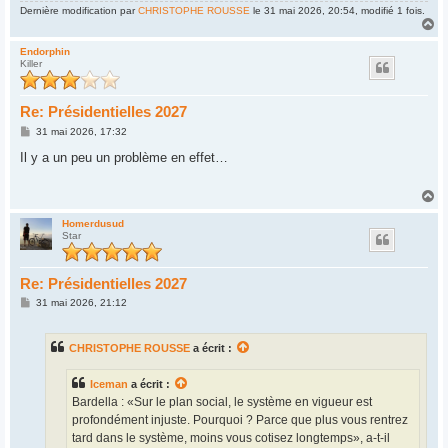
Dernière modification par
CHRISTOPHE ROUSSE
le 31 mai 2026, 20:54, modifié 1 fois.
H
a
u
Endorphin
Killer
t
Re: Présidentielles 2027
M
31 mai 2026, 17:32
e
s
Il y a un peu un problème en effet…
s
a
g
H
e
a
u
Homerdusud
Star
t
Re: Présidentielles 2027
M
31 mai 2026, 21:12
e
s
s
CHRISTOPHE ROUSSE
a écrit :
a
g
e
Iceman
a écrit :
Bardella : «Sur le plan social, le système en vigueur est
profondément injuste. Pourquoi ? Parce que plus vous rentrez
tard dans le système, moins vous cotisez longtemps», a-t-il