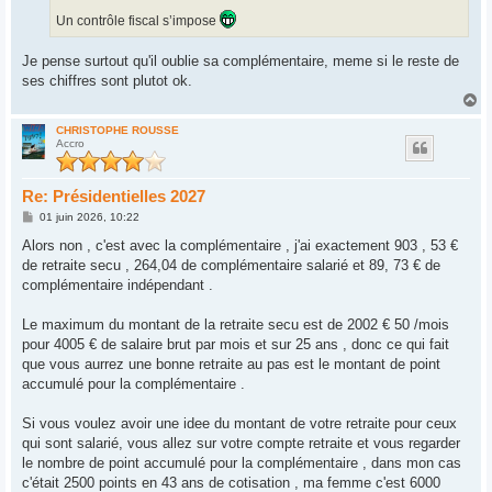
Un contrôle fiscal s’impose
Je pense surtout qu'il oublie sa complémentaire, meme si le reste de
ses chiffres sont plutot ok.
H
a
u
CHRISTOPHE ROUSSE
Accro
t
Re: Présidentielles 2027
M
01 juin 2026, 10:22
e
s
Alors non , c'est avec la complémentaire , j'ai exactement 903 , 53 €
s
de retraite secu , 264,04 de complémentaire salarié et 89, 73 € de
a
g
complémentaire indépendant .
e
Le maximum du montant de la retraite secu est de 2002 € 50 /mois
pour 4005 € de salaire brut par mois et sur 25 ans , donc ce qui fait
que vous aurrez une bonne retraite au pas est le montant de point
accumulé pour la complémentaire .
Si vous voulez avoir une idee du montant de votre retraite pour ceux
qui sont salarié, vous allez sur votre compte retraite et vous regarder
le nombre de point accumulé pour la complémentaire , dans mon cas
c'était 2500 points en 43 ans de cotisation , ma femme c'est 6000