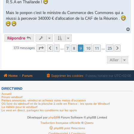
R.S.A en Thaïlande !
Mais le ponpon c'est le ministre du Commerce des Commores qui a
réussi à percevoir 340000 € d'allocation de la CAF de la Réunion .
H
a
Répondre
u
t
Page
9
sur
25
1
7
8
9
10
11
25
Précédent
Suivan
373 messages
…
…
Aller
Home
Forum
Supprimer les cookies
Fuseau horaire sur
UTC+02:00
DIRECTWIND
Accueil
Forum windsurf
Petites annonces, vendez et achetez votre matos d'occasion
Où faire du windsurf et de la planche à voile en France : les spots de Windsurf
La météo pour le windsurf
Le vent en direct, partagez les conditions sur les spots
Développé par
phpBB
® Forum Software © phpBB Limited
Traduction française officielle
©
Qiaeru
phpBB post Reactions
Confidentialité
|
Conditions