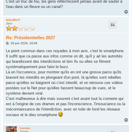
g
C'est un truc de fou, les gens réfléchissent jamais avant de sauter à
e
l'eau dans un fleuve ou un canal?
H
a
u
fafouffle!!!
Jiber
t
Re: Présidentielles 2027
M
28 juin 2026, 18:06
e
s
Le point commun dans ces noyades à mon avis, c'est le smartphone.
s
Il suffit que ca passe aux infos comme on dit, qu'il y ait les autorités
a
g
qui brandissent des interdictions et bim Ils ou elles se filment
e
systématiquement pour faire le buzz.
Là en l'occurence, pour montrer qu'ils en ont une grosse parce qu'ils
bravent les interdits en plongeant d'un pont, là qu'elles sont rebelles
parce qu'elles se baignent où c'est interdit, et on retrouve ces vidéos
postées sur le Net pour qu'elles fassent beaucoup de vues, et le
système devient viral.
C'est malheureux à dire mais souvent c'est avant tout la connerie qui
est à l'origine de ces drames et pas l'inconscience, l'insouciance ou la
méconnaissance de l'interdiction, avec en toile de fond les réseaux
sociaux et le dieu smartphone
H
a
u
Iceman
Timide