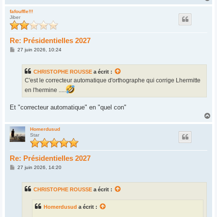
a
u
fafouffle!!!
Jiber
t
Re: Présidentielles 2027
M
27 juin 2026, 10:24
e
s
s
CHRISTOPHE ROUSSE
a écrit :
a
g
C'est le correcteur automatique d'orthographe qui corrige Lhermitte
e
en l'hermine .....
Et "correcteur automatique" en "quel con"
H
a
u
Homerdusud
Star
t
Re: Présidentielles 2027
M
27 juin 2026, 14:20
e
s
s
CHRISTOPHE ROUSSE
a écrit :
a
g
e
Homerdusud
a écrit :