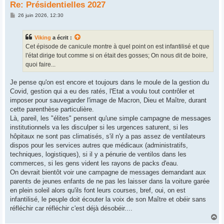
Re: Présidentielles 2027
M
26 juin 2026, 12:30
e
s
s
Viking
a écrit :
a
g
Cet épisode de canicule montre à quel point on est infantilisé et que
e
l'état dirige tout comme si on était des gosses; On nous dit de boire,
quoi faire...
Je pense qu'on est encore et toujours dans le moule de la gestion du
Covid, gestion qui a eu des ratés, l'Etat a voulu tout contrôler et
imposer pour sauvegarder l'image de Macron, Dieu et Maître, durant
cette parenthèse particulière.
Là, pareil, les "élites" pensent qu'une simple campagne de messages
institutionnels va les disculper si les urgences saturent, si les
hôpitaux ne sont pas climatisés, s'il n'y a pas assez de ventilateurs
dispos pour les services autres que médicaux (administratifs,
techniques, logistiques), si il y a pénurie de ventilos dans les
commerces, si les gens vident les rayons de packs d'eau.
On devrait bientôt voir une campagne de messages demandant aux
parents de jeunes enfants de ne pas les laisser dans la voiture garée
en plein soleil alors qu'ils font leurs courses, bref, oui, on est
infantilisé, le peuple doit écouter la voix de son Maître et obéir sans
réfléchir car réfléchir c'est déjà désobéir....
H
a