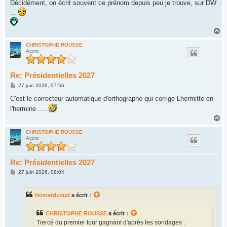
Décidément, on écrit souvent ce prénom depuis peu je trouve, sur DW
...
H
a
u
CHRISTOPHE ROUSSE
Accro
t
Re: Présidentielles 2027
M
27 juin 2026, 07:56
e
s
C'est le correcteur automatique d'orthographe qui corrige Lhermitte en
s
l'hermine .....
a
g
H
e
a
u
CHRISTOPHE ROUSSE
Accro
t
Re: Présidentielles 2027
M
27 juin 2026, 08:04
e
s
s
Homerdusud
a écrit :
a
g
e
CHRISTOPHE ROUSSE
a écrit :
Tiercé du premier tour gagnant d'après les sondages :