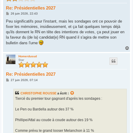
Re: Présidentielles 2027
M
26 juin 2026, 22:43
e
s
Peu significatifs pour l'instant, mais les sondages ont ce pouvoir de
s
fixer les mémoires, insidieusement, et ça fait quelques temps déjà
a
g
qu'ils donnent le RN en tête des intentions de votes, ça peut jouer en
e
la faveur du (de la) candidat(e) RN quand il s'agira de mettre son
bulletin dans l'urne
H
a
u
Homerdusud
Star
t
Re: Présidentielles 2027
M
27 juin 2026, 07:14
e
s
s
CHRISTOPHE ROUSSE
a écrit :
a
g
Tiercé du premier tour gagnant d'après les sondages :
e
Le Pen ou Bardella autour des 37 %
Phillipe/Attal au coude à coude autour des 19 %
Comme prévu le grand looser Melanchon à 11 %