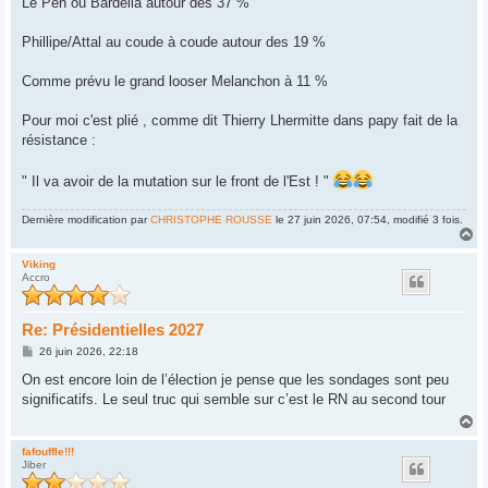
Le Pen ou Bardella autour des 37 %
e
Phillipe/Attal au coude à coude autour des 19 %
Comme prévu le grand looser Melanchon à 11 %
Pour moi c'est plié , comme dit Thierry Lhermitte dans papy fait de la
résistance :
" Il va avoir de la mutation sur le front de l'Est ! "
Dernière modification par
CHRISTOPHE ROUSSE
le 27 juin 2026, 07:54, modifié 3 fois.
H
a
u
Viking
Accro
t
Re: Présidentielles 2027
M
26 juin 2026, 22:18
e
s
On est encore loin de l’élection je pense que les sondages sont peu
s
significatifs. Le seul truc qui semble sur c’est le RN au second tour
a
g
H
e
a
u
fafouffle!!!
Jiber
t