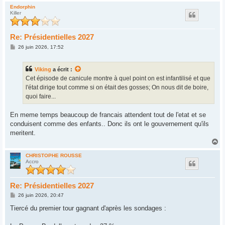
u
Endorphin
Killer
t
Re: Présidentielles 2027
M
26 juin 2026, 17:52
e
s
s
Viking
a écrit :
a
g
Cet épisode de canicule montre à quel point on est infantilisé et que
e
l'état dirige tout comme si on était des gosses; On nous dit de boire,
quoi faire...
En meme temps beaucoup de francais attendent tout de l'etat et se
conduisent comme des enfants.. Donc ils ont le gouvernement qu'ils
meritent.
H
a
u
CHRISTOPHE ROUSSE
Accro
t
Re: Présidentielles 2027
M
26 juin 2026, 20:47
e
s
Tiercé du premier tour gagnant d'après les sondages :
s
a
g