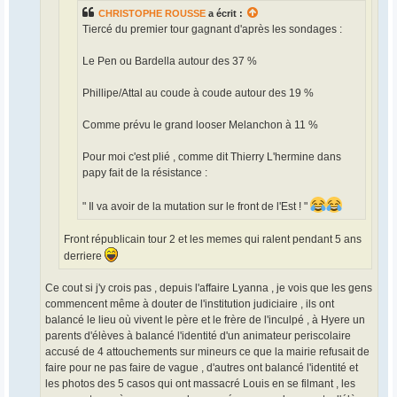
CHRISTOPHE ROUSSE
a écrit :
Tiercé du premier tour gagnant d'après les sondages :
Le Pen ou Bardella autour des 37 %
Phillipe/Attal au coude à coude autour des 19 %
Comme prévu le grand looser Melanchon à 11 %
Pour moi c'est plié , comme dit Thierry L'hermine dans
papy fait de la résistance :
" Il va avoir de la mutation sur le front de l'Est ! "
Front républicain tour 2 et les memes qui ralent pendant 5 ans
derriere
Ce cout si j'y crois pas , depuis l'affaire Lyanna , je vois que les gens
commencent même à douter de l'institution judiciaire , ils ont
balancé le lieu où vivent le père et le frère de l'inculpé , à Hyere un
parents d'élèves à balancé l'identité d'un animateur periscolaire
accusé de 4 attouchements sur mineurs ce que la mairie refusait de
faire pour ne pas faire de vague , d'autres ont balancé l'identité et
les photos des 5 casos qui ont massacré Louis en se filmant , les