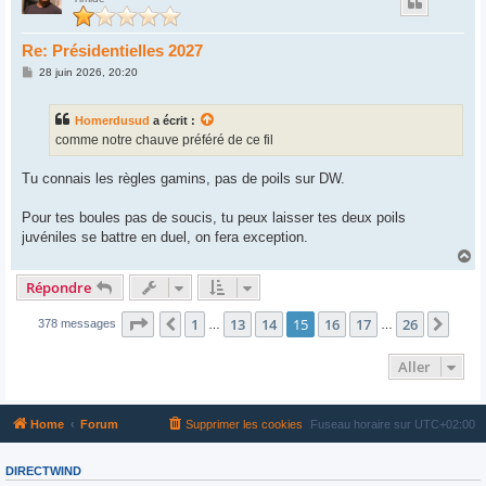
t
Re: Présidentielles 2027
M
28 juin 2026, 20:20
e
s
s
Homerdusud
a écrit :
a
g
comme notre chauve préféré de ce fil
e
Tu connais les règles gamins, pas de poils sur DW.
Pour tes boules pas de soucis, tu peux laisser tes deux poils
juvéniles se battre en duel, on fera exception.
H
a
Répondre
u
t
Page
15
sur
26
1
13
14
15
16
17
26
Précédent
Suiv
378 messages
…
…
Aller
Home
Forum
Supprimer les cookies
Fuseau horaire sur
UTC+02:00
DIRECTWIND