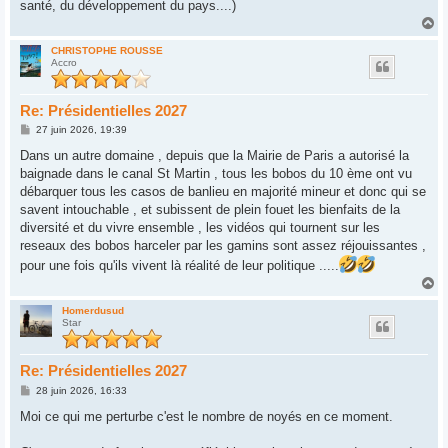
santé, du développement du pays....)
H
a
u
CHRISTOPHE ROUSSE
Accro
t
Re: Présidentielles 2027
M
27 juin 2026, 19:39
e
s
Dans un autre domaine , depuis que la Mairie de Paris a autorisé la
s
baignade dans le canal St Martin , tous les bobos du 10 ème ont vu
a
g
débarquer tous les casos de banlieu en majorité mineur et donc qui se
e
savent intouchable , et subissent de plein fouet les bienfaits de la
diversité et du vivre ensemble , les vidéos qui tournent sur les
reseaux des bobos harceler par les gamins sont assez réjouissantes ,
pour une fois qu'ils vivent là réalité de leur politique .....
H
a
u
Homerdusud
Star
t
Re: Présidentielles 2027
M
28 juin 2026, 16:33
e
s
Moi ce qui me perturbe c'est le nombre de noyés en ce moment.
s
a