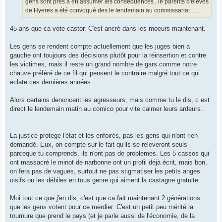
gens sont pres à en assumer les conséquences , le parents d'élèves
de Hyeres a été convoqué des le lendemain au commissariat .....
45 ans que ca vote castor. C'est ancré dans les moeurs maintenant.
Les gens se rendent compte actuellement que les juges bien a
gauche ont toujours des décisions plutôt pour la réinsertion et contre
les victimes, mais il reste un grand nombre de gars comme notre
chauve préféré de ce fil qui pensent le contraire malgré tout ce qui
eclate ces dernières années.
Alors certains denoncent les agresseurs, mais comme tu le dis, c est
direct le lendemain matin au comico pour vite calmer leurs ardeurs.
La justice protege l'état et les enfoirés, pas les gens qui n'ont rien
demandé. Eux, on compte sur le fait qu'ils se releveront seuls
parceque tu comprends, ils n'ont pas de problemes. Les 5 cassos qui
ont massacré le minot de narbonne ont un profil déjà écrit, mais bon,
on fera pas de vagues, surtout ne pas stigmatiser les petits anges
oisifs ou les débiles en tous genre qui aiment la castagne gratuite.
Moi tout ce que j'en dis, c'est que ca fait maintenant 2 générations
que les gens votent pour ce merdier. C'est un petit peu mérité la
tournure que prend le pays (et je parle aussi de l'économie, de la