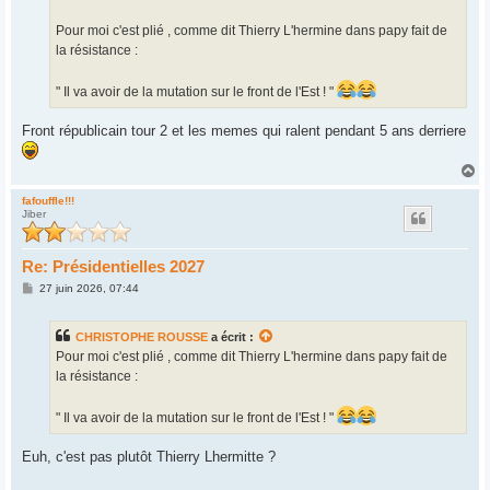
Pour moi c'est plié , comme dit Thierry L'hermine dans papy fait de
la résistance :
" Il va avoir de la mutation sur le front de l'Est ! "
Front républicain tour 2 et les memes qui ralent pendant 5 ans derriere
H
a
u
fafouffle!!!
Jiber
t
Re: Présidentielles 2027
M
27 juin 2026, 07:44
e
s
s
CHRISTOPHE ROUSSE
a écrit :
a
g
Pour moi c'est plié , comme dit Thierry L'hermine dans papy fait de
e
la résistance :
" Il va avoir de la mutation sur le front de l'Est ! "
Euh, c'est pas plutôt Thierry Lhermitte ?