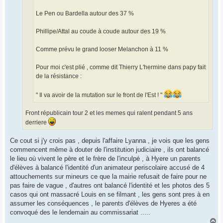
Le Pen ou Bardella autour des 37 %
Phillipe/Attal au coude à coude autour des 19 %
Comme prévu le grand looser Melanchon à 11 %
Pour moi c'est plié , comme dit Thierry L'hermine dans papy fait
de la résistance :
" Il va avoir de la mutation sur le front de l'Est ! "
Front républicain tour 2 et les memes qui ralent pendant 5 ans
derriere
Ce cout si j'y crois pas , depuis l'affaire Lyanna , je vois que les gens
commencent même à douter de l'institution judiciaire , ils ont balancé
le lieu où vivent le père et le frère de l'inculpé , à Hyere un parents
d'élèves à balancé l'identité d'un animateur periscolaire accusé de 4
attouchements sur mineurs ce que la mairie refusait de faire pour ne
pas faire de vague , d'autres ont balancé l'identité et les photos des 5
casos qui ont massacré Louis en se filmant , les gens sont pres à en
assumer les conséquences , le parents d'élèves de Hyeres a été
convoqué des le lendemain au commissariat .....
H