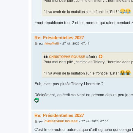
Pour moi c'est plié , comme dit Thierry L'hermine dans pa
" Il va avoir de la mutation sur le front de l'Est ! "
Front républicain tour 2 et les memes qui ralent pendant 
Re: Présidentielles 2027
M
par
fafouffle!!!
»
27 juin 2026, 07:44
e
s
s
CHRISTOPHE ROUSSE
a écrit :
a
g
Pour moi c'est plié , comme dit Thierry L'hermine dans pa
e
" Il va avoir de la mutation sur le front de l'Est ! "
Euh, c'est pas plutôt Thierry Lhermitte ?
Décidément, on écrit souvent ce prénom depuis peu je tr
Re: Présidentielles 2027
M
par
CHRISTOPHE ROUSSE
»
27 juin 2026, 07:56
e
s
C'est le correcteur automatique d'orthographe qui corrige L
s