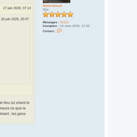
f
Homerdusud
l
27 juin 2026, 07:14
Star
e
!
!
26 juin 2026, 20:47
!
Messages :
34311
Inscription :
18 mars 2008, 13:39
C
Contact :
o
n
t
a
c
t
e
r
H
o
m
e
r
d
u
s
u
d
e lieu où vivent le
ineurs ce que la
ilmant , les gens