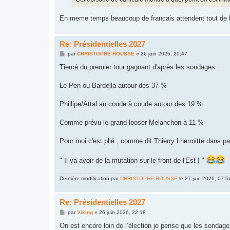
e
En meme temps beaucoup de francais attendent tout de l'
Re: Présidentielles 2027
M
par
CHRISTOPHE ROUSSE
»
26 juin 2026, 20:47
e
s
Tiercé du premier tour gagnant d'après les sondages :
s
a
g
Le Pen ou Bardella autour des 37 %
e
Phillipe/Attal au coude à coude autour des 19 %
Comme prévu le grand looser Melanchon à 11 %
Pour moi c'est plié , comme dit Thierry Lhermitte dans pap
" Il va avoir de la mutation sur le front de l'Est ! "
Dernière modification par
CHRISTOPHE ROUSSE
le 27 juin 2026, 07:54
Re: Présidentielles 2027
M
par
Viking
»
26 juin 2026, 22:18
e
s
On est encore loin de l’élection je pense que les sondage