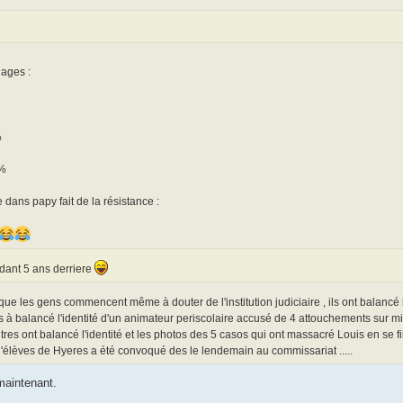
dages :
%
 %
 dans papy fait de la résistance :
ndant 5 ans derriere
is que les gens commencent même à douter de l'institution judiciaire , ils ont balancé l
ves à balancé l'identité d'un animateur periscolaire accusé de 4 attouchements sur m
utres ont balancé l'identité et les photos des 5 casos qui ont massacré Louis en se f
'élèves de Hyeres a été convoqué des le lendemain au commissariat .....
maintenant.