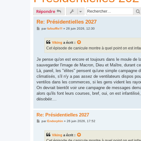
Répondre
Re: Présidentielles 2027
M
par
fafouffle!!!
»
26 juin 2026, 12:30
e
s
s
Viking
a écrit :
a
g
Cet épisode de canicule montre à quel point on est infanti
e
Je pense qu'on est encore et toujours dans le moule de la 
sauvegarder l'image de Macron, Dieu et Maître, durant cet
Là, pareil, les "élites" pensent qu'une simple campagne d
climatisés, s'il n'y a pas assez de ventilateurs dispos pou
ventilos dans les commerces, si les gens vident les ray
On devrait bientôt voir une campagne de messages demand
alors qu'ils font leurs courses, bref, oui, on est infantilis
désobéir....
Re: Présidentielles 2027
M
par
Endorphin
»
26 juin 2026, 17:52
e
s
s
Viking
a écrit :
a
g
Cet épisode de canicule montre à quel point on est infanti