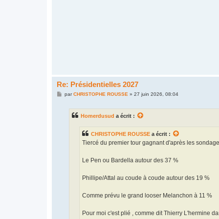
a
g
e
Re: Présidentielles 2027
M
par
CHRISTOPHE ROUSSE
»
27 juin 2026, 08:04
e
s
s
Homerdusud
a écrit :
a
g
e
CHRISTOPHE ROUSSE
a écrit :
Tiercé du premier tour gagnant d'après les sondage
Le Pen ou Bardella autour des 37 %
Phillipe/Attal au coude à coude autour des 19 %
Comme prévu le grand looser Melanchon à 11 %
Pour moi c'est plié , comme dit Thierry L'hermine dan