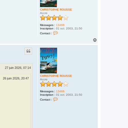
CHRISTOPHE ROUSSE
Accro
Messages :
13466
Inscription :
01 oct. 2003, 21:50
C
Contact :
o
n
H
t
a
a
u
c
t
t
e
r
C
H
27 juin 2026, 07:14
R
I
CHRISTOPHE ROUSSE
S
26 juin 2026, 20:47
Accro
T
O
P
H
Messages :
13466
E
Inscription :
01 oct. 2003, 21:50
R
C
Contact :
O
o
U
n
S
t
S
a
E
c
t
e
r