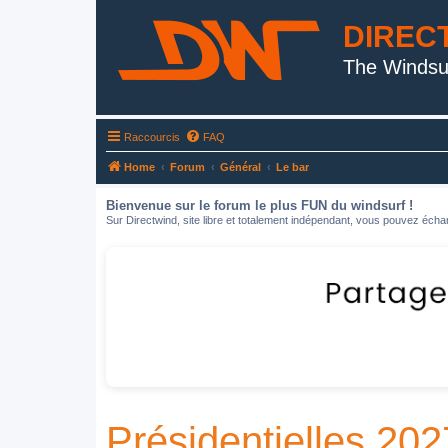
DIREC
The Windsu
Raccourcis
FAQ
Home
Forum
Général
Le bar
Bienvenue sur le forum le plus FUN du windsurf !
Sur Directwind, site libre et totalement indépendant, vous pouvez échan
Présidentielles 202