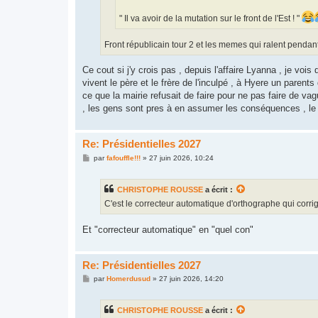
" Il va avoir de la mutation sur le front de l'Est ! "
Front républicain tour 2 et les memes qui ralent pendan
Ce cout si j'y crois pas , depuis l'affaire Lyanna , je voi
vivent le père et le frère de l'inculpé , à Hyere un paren
ce que la mairie refusait de faire pour ne pas faire de va
, les gens sont pres à en assumer les conséquences , le
Re: Présidentielles 2027
M
par
fafouffle!!!
»
27 juin 2026, 10:24
e
s
s
CHRISTOPHE ROUSSE
a écrit :
a
g
C'est le correcteur automatique d'orthographe qui corrige
e
Et "correcteur automatique" en "quel con"
Re: Présidentielles 2027
M
par
Homerdusud
»
27 juin 2026, 14:20
e
s
s
CHRISTOPHE ROUSSE
a écrit :
a