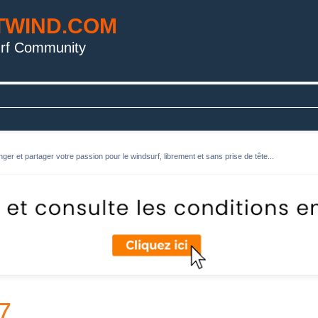
TWIND.COM
rf Community
ger et partager votre passion pour le windsurf, librement et sans prise de tête...
7