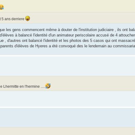
t 5 ans derriere
s que les gens commencent même à douter de l'institution judiciaire , ils ont bal
ts d'élèves à balancé l'identité d'un animateur periscolaire accusé de 4 attouc
gue , d'autres ont balancé l'identité et les photos des 5 casos qui ont massacr
 parents d'élèves de Hyeres a été convoqué des le lendemain au commissariat 
 Lhermitte en l'hermine .....