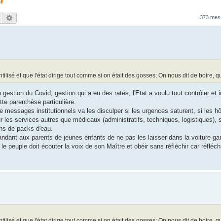
Rechercher
Recherche avancée
373 me
lisé et que l'état dirige tout comme si on était des gosses; On nous dit de boire, quo
gestion du Covid, gestion qui a eu des ratés, l'Etat a voulu tout contrôler et
te parenthèse particulière.
e messages institutionnels va les disculper si les urgences saturent, si les h
r les services autres que médicaux (administratifs, techniques, logistiques), si
ons de packs d'eau.
ant aux parents de jeunes enfants de ne pas les laisser dans la voiture garé
é, le peuple doit écouter la voix de son Maître et obéir sans réfléchir car réfléch
lisé et que l'état dirige tout comme si on était des gosses; On nous dit de boire, quo