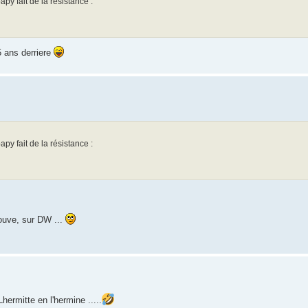
py fait de la résistance :
5 ans derriere
py fait de la résistance :
ouve, sur DW ...
hermitte en l'hermine .....