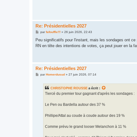
s
a
g
e
Re: Présidentielles 2027
M
par
fafouffle!!!
»
26 juin 2026, 22:43
e
s
Peu significatifs pour l'instant, mais les sondages ont ce
s
RN en tête des intentions de votes, ça peut jouer en la fa
a
g
e
Re: Présidentielles 2027
M
par
Homerdusud
»
27 juin 2026, 07:14
e
s
s
CHRISTOPHE ROUSSE
a écrit :
a
g
Tiercé du premier tour gagnant d'après les sondages :
e
Le Pen ou Bardella autour des 37 %
Phillipe/Attal au coude à coude autour des 19 %
Comme prévu le grand looser Melanchon à 11 %