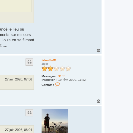
C
H
R
I
S
T
O
P
ancé le lieu où
H
E
hements sur mineurs
R
é Louis en se filmant
O
U
.....
S
H
S
a
E
u
fafouffle!!!
t
Jiber
Messages :
3185
27 juin 2026, 07:56
Inscription :
19 févr. 2009, 11:42
C
Contact :
o
n
t
a
H
c
t
a
e
u
r
t
f
a
f
o
u
27 juin 2026, 08:04
f