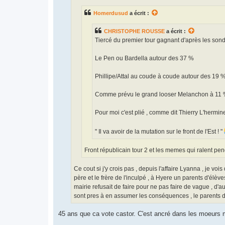
g
e
Homerdusud
a écrit :
CHRISTOPHE ROUSSE
a écrit :
Tiercé du premier tour gagnant d'après les son
Le Pen ou Bardella autour des 37 %
Phillipe/Attal au coude à coude autour des 19 
Comme prévu le grand looser Melanchon à 11
Pour moi c'est plié , comme dit Thierry L'hermine
" Il va avoir de la mutation sur le front de l'Est ! "
Front républicain tour 2 et les memes qui ralent pe
Ce cout si j'y crois pas , depuis l'affaire Lyanna , je vo
père et le frère de l'inculpé , à Hyere un parents d'élè
mairie refusait de faire pour ne pas faire de vague , d'a
sont pres à en assumer les conséquences , le parents d
45 ans que ca vote castor. C'est ancré dans les moeurs 