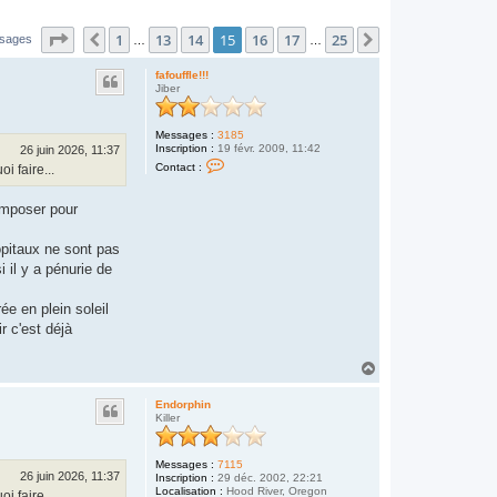
Page
15
sur
25
1
13
14
15
16
17
25
Précédent
Suivant
ssages
…
…
fafouffle!!!
Jiber
Messages :
3185
Inscription :
19 févr. 2009, 11:42
26 juin 2026, 11:37
C
Contact :
i faire...
o
n
t
 imposer pour
a
c
t
ôpitaux ne sont pas
e
r
 il y a pénurie de
f
a
f
e en plein soleil
o
ir c'est déjà
u
f
f
H
l
a
e
u
!
Endorphin
t
!
Killer
!
Messages :
7115
26 juin 2026, 11:37
Inscription :
29 déc. 2002, 22:21
Localisation :
Hood River, Oregon
i faire...