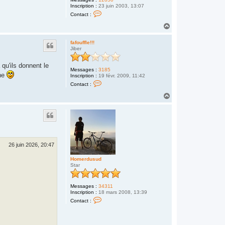
H
Inscription :
23 juin 2003, 13:07
C
E
Contact :
o
R
n
O
H
t
U
a
a
S
u
c
S
fafouffle!!!
t
t
E
Jiber
e
r
 qu'ils donnent le
V
Messages :
3185
i
rne
Inscription :
19 févr. 2009, 11:42
k
C
i
Contact :
o
n
n
H
g
t
a
a
u
c
t
t
e
r
f
a
26 juin 2026, 20:47
f
o
Homerdusud
u
Star
f
f
l
e
Messages :
34311
!
Inscription :
18 mars 2008, 13:39
!
C
Contact :
!
o
n
t
a