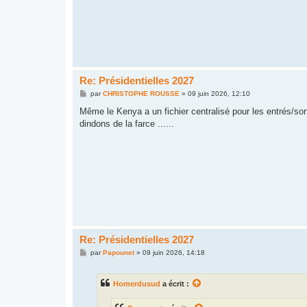
Re: Présidentielles 2027
M
par
CHRISTOPHE ROUSSE
»
09 juin 2026, 12:10
e
s
Même le Kenya a un fichier centralisé pour les entrés/sort
s
dindons de la farce ......
a
g
e
Re: Présidentielles 2027
M
par
Papounet
»
09 juin 2026, 14:18
e
s
s
Homerdusud
a écrit :
a
g
e