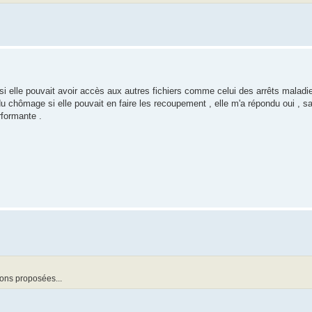
 et si elle pouvait avoir accès aux autres fichiers comme celui des arrêts maladi
du chômage si elle pouvait en faire les recoupement , elle m'a répondu oui , sa
rformante .
ions proposées...