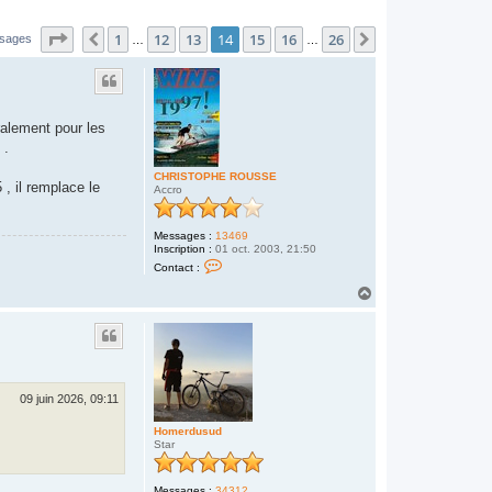
Page
14
sur
26
1
12
13
14
15
16
26
Précédent
Suivant
ssages
…
…
éralement pour les
 .
CHRISTOPHE ROUSSE
, il remplace le
Accro
Messages :
13469
Inscription :
01 oct. 2003, 21:50
C
Contact :
o
n
H
t
a
a
u
c
t
t
e
r
C
H
09 juin 2026, 09:11
R
I
Homerdusud
S
Star
T
O
P
H
Messages :
34312