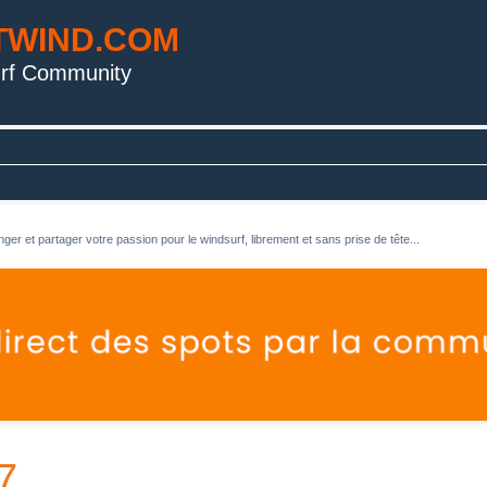
TWIND.COM
rf Community
ger et partager votre passion pour le windsurf, librement et sans prise de tête...
7