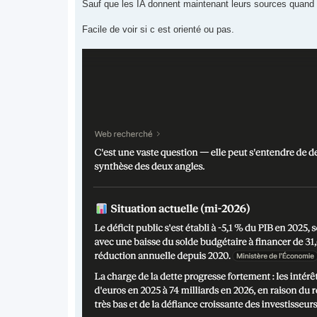
Sauf que les IA donnent maintenant leurs sources quand e
Facile de voir si c est orienté ou pas.