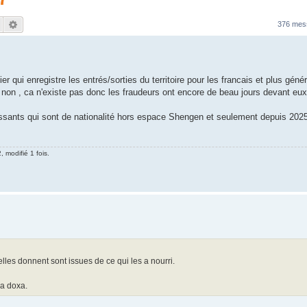
Rechercher
Recherche avancée
376 me
hier qui enregistre les entrés/sorties du territoire pour les francais et plus gén
on , ca n'existe pas donc les fraudeurs ont encore de beau jours devant eux
tissants qui sont de nationalité hors espace Shengen et seulement depuis 2025 
, modifié 1 fois.
elles donnent sont issues de ce qui les a nourri.
la doxa.