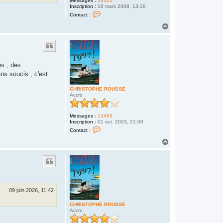
Messages :
34312
Inscription :
18 mars 2008, 13:39
C
Contact :
o
n
H
t
a
a
u
c
t
t
e
r
es , des
H
o
ns soucis , c'est
m
e
CHRISTOPHE ROUSSE
r
Accro
d
u
s
u
Messages :
13469
d
Inscription :
01 oct. 2003, 21:50
C
Contact :
o
n
H
t
a
a
u
c
t
t
e
r
C
H
09 juin 2026, 11:42
R
I
CHRISTOPHE ROUSSE
S
Accro
T
O
P