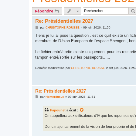
Répondre
Re: Présidentielles 2027
M
par
CHRISTOPHE ROUSSE
»
09 juin 2026, 11:50
e
s
Tiens je lui ai posé la question , est ce qu'il existe un fic
s
membres de l'Union Europeen de l'espace Shengen , ben n
a
g
e
Le fichier entré/sortie existe uniquement pour les ressor
tampon entré/sortie sur les passeports......
Dernière modification par
CHRISTOPHE ROUSSE
le 09 juin 2026, 11:52
Re: Présidentielles 2027
M
par
Homerdusud
»
09 juin 2026, 11:51
e
s
s
Papounet
a écrit :
a
g
On rappellera aux utilisateurs d'IA que les réponses qu'
e
Donc majoritairement de la vision de leur proprio et de 