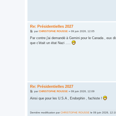
Re: Présidentielles 2027
M
par
CHRISTOPHE ROUSSE
»
09 juin 2026, 12:05
e
s
Par contre j'ai demandé à Gemini pour le Canada , eux dispo
s
que c'était un état Nazi .....
a
g
e
Re: Présidentielles 2027
M
par
CHRISTOPHE ROUSSE
»
09 juin 2026, 12:09
e
s
Ainsi que pour les U.S.A , Endorphin , fachiste !
s
a
g
e
Dernière modification par
CHRISTOPHE ROUSSE
le 09 juin 2026, 12:10