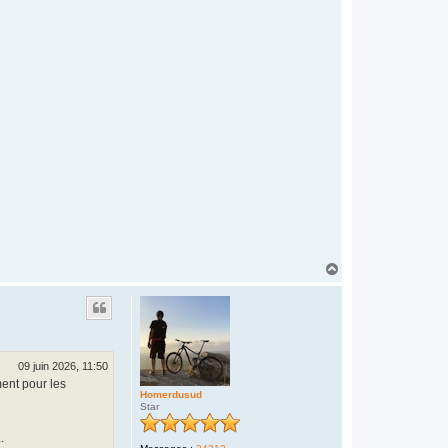
H
a
u
t
09 juin 2026, 11:50
ement pour les
Homerdusud
Star
.