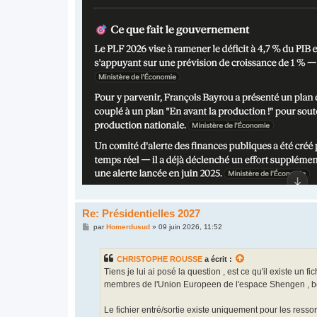
Re: Présidentielles 2027
M
par
Homerdusud
»
09 juin 2026, 11:52
e
s
s
CHRISTOPHE ROUSSE
a écrit :
a
g
Tiens je lui ai posé la question , est ce qu'il existe un f
e
membres de l'Union Europeen de l'espace Shengen , ben
Le fichier entré/sortie existe uniquement pour les resso