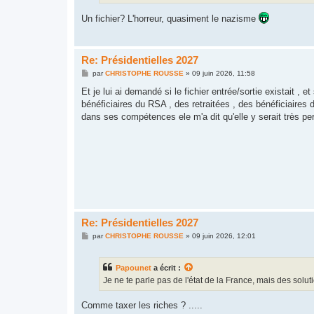
Un fichier? L'horreur, quasiment le nazisme
Re: Présidentielles 2027
M
par
CHRISTOPHE ROUSSE
»
09 juin 2026, 11:58
e
s
Et je lui ai demandé si le fichier entrée/sortie existait ,
s
bénéficiaires du RSA , des retraitées , des bénéficiaires 
a
g
dans ses compétences ele m'a dit qu'elle y serait très pe
e
Re: Présidentielles 2027
M
par
CHRISTOPHE ROUSSE
»
09 juin 2026, 12:01
e
s
s
Papounet
a écrit :
a
g
Je ne te parle pas de l'état de la France, mais des solut
e
Comme taxer les riches ? .....