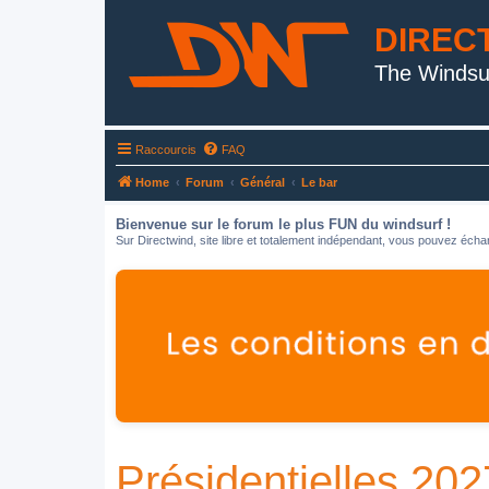
DIREC
The Windsu
Raccourcis
FAQ
Home
Forum
Général
Le bar
Bienvenue sur le forum le plus FUN du windsurf !
Sur Directwind, site libre et totalement indépendant, vous pouvez échan
Présidentielles 202