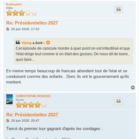
u
Endorphin
Killer
t
Re: Présidentielles 2027
M
26 juin 2026, 17:52
e
s
s
Viking
a écrit :
a
g
Cet épisode de canicule montre à quel point on est infantilisé et que
e
l'état dirige tout comme si on était des gosses; On nous dit de boire,
quoi faire...
En meme temps beaucoup de francais attendent tout de l'etat et se
conduisent comme des enfants.. Donc ils ont le gouvernement qu'ils
meritent.
H
a
u
CHRISTOPHE ROUSSE
Accro
t
Re: Présidentielles 2027
M
26 juin 2026, 20:47
e
s
Tiercé du premier tour gagnant d'après les sondages :
s
a
g