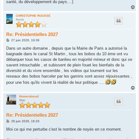
santé, du développement du pays....)
H
a
u
CHRISTOPHE ROUSSE
Accro
t
Re: Présidentielles 2027
M
27 juin 2026, 19:39
e
s
Dans un autre domaine , depuis que la Mairie de Paris a autorisé la
s
baignade dans le canal St Martin , tous les bobos du 10 ème ont vu
a
g
débarquer tous les casos de banlieu en majorité mineur et donc qui se
e
savent intouchable , et subissent de plein fouet les bienfaits de la
diversité et du vivre ensemble , les vidéos qui tournent sur les
reseaux des bobos harceler par les gamins sont assez réjouissantes ,
pour une fois qu'ils vivent là réalité de leur politique .....
H
a
u
Homerdusud
Star
t
Re: Présidentielles 2027
M
28 juin 2026, 16:33
e
s
Moi ce qui me perturbe c'est le nombre de noyés en ce moment.
s
a