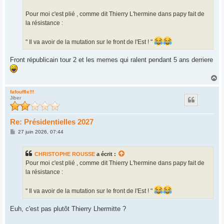
Pour moi c'est plié , comme dit Thierry L'hermine dans papy fait de
la résistance :
" Il va avoir de la mutation sur le front de l'Est ! "
Front républicain tour 2 et les memes qui ralent pendant 5 ans derriere
H
a
u
fafouffle!!!
Jiber
t
Re: Présidentielles 2027
M
27 juin 2026, 07:44
e
s
s
CHRISTOPHE ROUSSE
a écrit :
a
g
Pour moi c'est plié , comme dit Thierry L'hermine dans papy fait de
e
la résistance :
" Il va avoir de la mutation sur le front de l'Est ! "
Euh, c'est pas plutôt Thierry Lhermitte ?