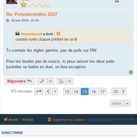
t
Re: Présidentielles 2027
M
28 juin 2026, 20:20
e
s
s
Homerdusud
a écrit :
a
g
comme notre chauve préféré de ce fil
e
Tu connais les règles gamins, pas de poils sur DW.
Pour tes boules pas de soucis, tu peux laisser tes deux poils
juvéniles se battre en duel, on fera exception.
H
a
Répondre
u
t
Page
15
sur
25
1
13
14
15
16
17
25
Précédent
Suiv
373 messages
…
…
Aller
Home
Forum
Supprimer les cookies
Fuseau horaire sur
UTC+02:00
DIRECTWIND