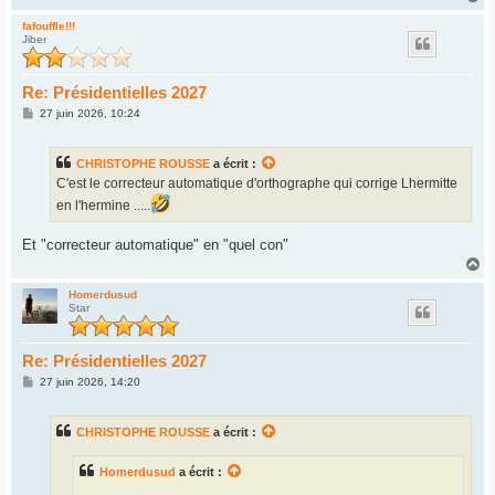
a
u
fafouffle!!!
Jiber
t
Re: Présidentielles 2027
M
27 juin 2026, 10:24
e
s
s
CHRISTOPHE ROUSSE
a écrit :
a
g
C'est le correcteur automatique d'orthographe qui corrige Lhermitte
e
en l'hermine .....
Et "correcteur automatique" en "quel con"
H
a
u
Homerdusud
Star
t
Re: Présidentielles 2027
M
27 juin 2026, 14:20
e
s
s
CHRISTOPHE ROUSSE
a écrit :
a
g
e
Homerdusud
a écrit :