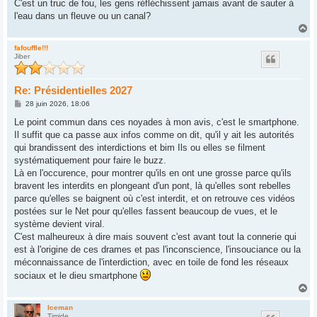
g
C'est un truc de fou, les gens réfléchissent jamais avant de sauter à
e
l'eau dans un fleuve ou un canal?
H
a
u
fafouffle!!!
Jiber
t
Re: Présidentielles 2027
M
28 juin 2026, 18:06
e
s
Le point commun dans ces noyades à mon avis, c'est le smartphone.
s
Il suffit que ca passe aux infos comme on dit, qu'il y ait les autorités
a
g
qui brandissent des interdictions et bim Ils ou elles se filment
e
systématiquement pour faire le buzz.
Là en l'occurence, pour montrer qu'ils en ont une grosse parce qu'ils
bravent les interdits en plongeant d'un pont, là qu'elles sont rebelles
parce qu'elles se baignent où c'est interdit, et on retrouve ces vidéos
postées sur le Net pour qu'elles fassent beaucoup de vues, et le
système devient viral.
C'est malheureux à dire mais souvent c'est avant tout la connerie qui
est à l'origine de ces drames et pas l'inconscience, l'insouciance ou la
méconnaissance de l'interdiction, avec en toile de fond les réseaux
sociaux et le dieu smartphone
H
a
u
Iceman
Timide