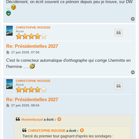
Décidément, on écrit souvent ce prénom depuis peu je trouve, sur DW
...
H
a
u
CHRISTOPHE ROUSSE
Accro
t
Re: Présidentielles 2027
M
27 juin 2026, 07:56
e
s
C'est le correcteur automatique d'orthographe qui corrige Lhermitte en
s
l'hermine .....
a
g
H
e
a
u
CHRISTOPHE ROUSSE
Accro
t
Re: Présidentielles 2027
M
27 juin 2026, 08:04
e
s
s
Homerdusud
a écrit :
a
g
e
CHRISTOPHE ROUSSE
a écrit :
Tiercé du premier tour gagnant d'après les sondages :