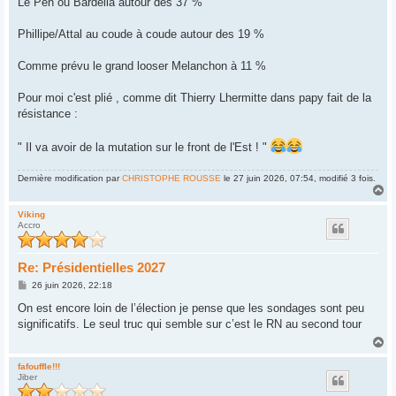
Le Pen ou Bardella autour des 37 %
e
Phillipe/Attal au coude à coude autour des 19 %
Comme prévu le grand looser Melanchon à 11 %
Pour moi c'est plié , comme dit Thierry Lhermitte dans papy fait de la
résistance :
" Il va avoir de la mutation sur le front de l'Est ! "
Dernière modification par
CHRISTOPHE ROUSSE
le 27 juin 2026, 07:54, modifié 3 fois.
H
a
u
Viking
Accro
t
Re: Présidentielles 2027
M
26 juin 2026, 22:18
e
s
On est encore loin de l’élection je pense que les sondages sont peu
s
significatifs. Le seul truc qui semble sur c’est le RN au second tour
a
g
H
e
a
u
fafouffle!!!
Jiber
t