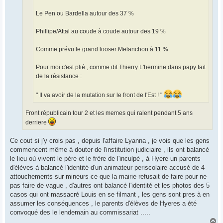
Le Pen ou Bardella autour des 37 %
Phillipe/Attal au coude à coude autour des 19 %
Comme prévu le grand looser Melanchon à 11 %
Pour moi c'est plié , comme dit Thierry L'hermine dans papy fait
de la résistance :
" Il va avoir de la mutation sur le front de l'Est ! "
Front républicain tour 2 et les memes qui ralent pendant 5 ans
derriere
Ce cout si j'y crois pas , depuis l'affaire Lyanna , je vois que les gens
commencent même à douter de l'institution judiciaire , ils ont balancé
le lieu où vivent le père et le frère de l'inculpé , à Hyere un parents
d'élèves à balancé l'identité d'un animateur periscolaire accusé de 4
attouchements sur mineurs ce que la mairie refusait de faire pour ne
pas faire de vague , d'autres ont balancé l'identité et les photos des 5
casos qui ont massacré Louis en se filmant , les gens sont pres à en
assumer les conséquences , le parents d'élèves de Hyeres a été
convoqué des le lendemain au commissariat .....
H