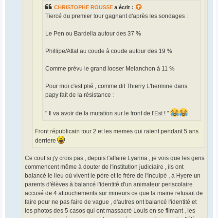
CHRISTOPHE ROUSSE
a écrit :
Tiercé du premier tour gagnant d'après les sondages :
Le Pen ou Bardella autour des 37 %
Phillipe/Attal au coude à coude autour des 19 %
Comme prévu le grand looser Melanchon à 11 %
Pour moi c'est plié , comme dit Thierry L'hermine dans
papy fait de la résistance :
" Il va avoir de la mutation sur le front de l'Est ! "
Front républicain tour 2 et les memes qui ralent pendant 5 ans
derriere
Ce cout si j'y crois pas , depuis l'affaire Lyanna , je vois que les gens
commencent même à douter de l'institution judiciaire , ils ont
balancé le lieu où vivent le père et le frère de l'inculpé , à Hyere un
parents d'élèves à balancé l'identité d'un animateur periscolaire
accusé de 4 attouchements sur mineurs ce que la mairie refusait de
faire pour ne pas faire de vague , d'autres ont balancé l'identité et
les photos des 5 casos qui ont massacré Louis en se filmant , les