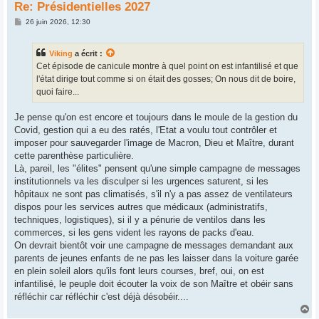
Re: Présidentielles 2027
M
26 juin 2026, 12:30
e
s
s
Viking
a écrit :
a
g
Cet épisode de canicule montre à quel point on est infantilisé et que
e
l'état dirige tout comme si on était des gosses; On nous dit de boire,
quoi faire...
Je pense qu'on est encore et toujours dans le moule de la gestion du
Covid, gestion qui a eu des ratés, l'Etat a voulu tout contrôler et
imposer pour sauvegarder l'image de Macron, Dieu et Maître, durant
cette parenthèse particulière.
Là, pareil, les "élites" pensent qu'une simple campagne de messages
institutionnels va les disculper si les urgences saturent, si les
hôpitaux ne sont pas climatisés, s'il n'y a pas assez de ventilateurs
dispos pour les services autres que médicaux (administratifs,
techniques, logistiques), si il y a pénurie de ventilos dans les
commerces, si les gens vident les rayons de packs d'eau.
On devrait bientôt voir une campagne de messages demandant aux
parents de jeunes enfants de ne pas les laisser dans la voiture garée
en plein soleil alors qu'ils font leurs courses, bref, oui, on est
infantilisé, le peuple doit écouter la voix de son Maître et obéir sans
réfléchir car réfléchir c'est déjà désobéir....
H
a