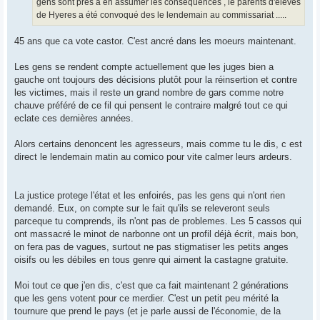
gens sont pres à en assumer les conséquences , le parents d'élèves
de Hyeres a été convoqué des le lendemain au commissariat .....
45 ans que ca vote castor. C'est ancré dans les moeurs maintenant.
Les gens se rendent compte actuellement que les juges bien a
gauche ont toujours des décisions plutôt pour la réinsertion et contre
les victimes, mais il reste un grand nombre de gars comme notre
chauve préféré de ce fil qui pensent le contraire malgré tout ce qui
eclate ces dernières années.
Alors certains denoncent les agresseurs, mais comme tu le dis, c est
direct le lendemain matin au comico pour vite calmer leurs ardeurs.
La justice protege l'état et les enfoirés, pas les gens qui n'ont rien
demandé. Eux, on compte sur le fait qu'ils se releveront seuls
parceque tu comprends, ils n'ont pas de problemes. Les 5 cassos qui
ont massacré le minot de narbonne ont un profil déjà écrit, mais bon,
on fera pas de vagues, surtout ne pas stigmatiser les petits anges
oisifs ou les débiles en tous genre qui aiment la castagne gratuite.
Moi tout ce que j'en dis, c'est que ca fait maintenant 2 générations
que les gens votent pour ce merdier. C'est un petit peu mérité la
tournure que prend le pays (et je parle aussi de l'économie, de la