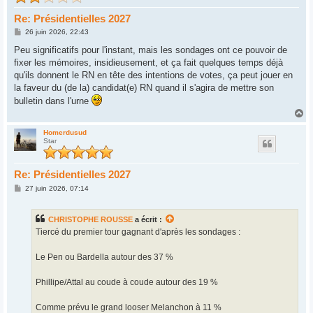
Re: Présidentielles 2027
M
26 juin 2026, 22:43
e
s
Peu significatifs pour l'instant, mais les sondages ont ce pouvoir de
s
fixer les mémoires, insidieusement, et ça fait quelques temps déjà
a
g
qu'ils donnent le RN en tête des intentions de votes, ça peut jouer en
e
la faveur du (de la) candidat(e) RN quand il s'agira de mettre son
bulletin dans l'urne
H
a
u
Homerdusud
Star
t
Re: Présidentielles 2027
M
27 juin 2026, 07:14
e
s
s
CHRISTOPHE ROUSSE
a écrit :
a
g
Tiercé du premier tour gagnant d'après les sondages :
e
Le Pen ou Bardella autour des 37 %
Phillipe/Attal au coude à coude autour des 19 %
Comme prévu le grand looser Melanchon à 11 %