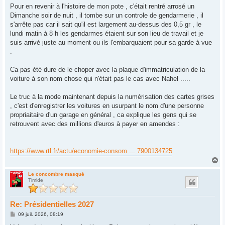
s
Pour en revenir à l'histoire de mon pote , c'était rentré arrosé un
s
Dimanche soir de nuit , il tombe sur un controle de gendarmerie , il
a
g
s'arrête pas car il sait qu'il est largement au-dessus des 0,5 gr , le
e
lundi matin à 8 h les gendarmes étaient sur son lieu de travail et je
suis arrivé juste au moment ou ils l'embarquaient pour sa garde à vue
.
Ca pas été dure de le choper avec la plaque d'immatriculation de la
voiture à son nom chose qui n'était pas le cas avec Nahel .....
Le truc à la mode maintenant depuis la numérisation des cartes grises
, c'est d'enregistrer les voitures en usurpant le nom d'une personne
propriaitaire d'un garage en général , ca explique les gens qui se
retrouvent avec des millions d'euros à payer en amendes :
https://www.rtl.fr/actu/economie-consom ... 7900134725
H
a
u
Le concombre masqué
Timide
t
Re: Présidentielles 2027
M
09 juil. 2026, 08:19
e