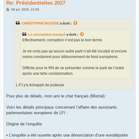
Re: Présidentielles 2027
M
08 juil. 2026, 21:05
e
s
s
CHRISTOPHE ROUSSE
a écrit :
a
g
e
Le concombre masqué
a écrit :
Effectivement, corruption n’est pas le bon terme.
Je ne crois pas qu’aucun autre parti n’ait été inculpé et encore
moins condamné pour détournement de fond européens.
Difficile pour le RN de se présenter comme le parti de l’ordre
après une telle condamnation.
L.F.I y'a échappé de justesse .
Pour plus de détails, mon ami le chat français (Mistral) :
Voici les détails principaux concernant l’affaire des assistants
parlementaires européens de LFI :
Origine de l’enquête
• L’enquête a été ouverte après une dénonciation d’une eurodéputée