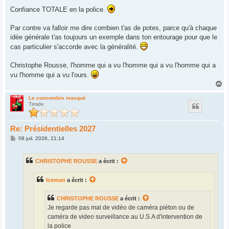
e
Confiance TOTALE en la police.
Par contre va falloir me dire combien t'as de potes, parce qu'à chaque
idée générale t'as toujours un exemple dans ton entourage pour que le
cas particulier s'accorde avec la généralité.
Christophe Rousse, l'homme qui a vu l'homme qui a vu l'homme qui a
vu l'homme qui a vu l'ours.
H
a
u
Le concombre masqué
Timide
t
Re: Présidentielles 2027
M
08 juil. 2026, 21:14
e
s
s
CHRISTOPHE ROUSSE
a écrit :
a
g
e
Iceman
a écrit :
CHRISTOPHE ROUSSE
a écrit :
Je regarde pas mal de vidéo de caméra piéton ou de
caméra de video surveillance au U.S.A d'intervention de
la police