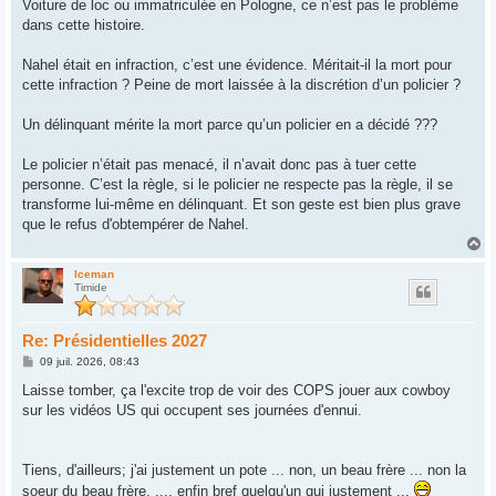
s
Voiture de loc ou immatriculée en Pologne, ce n’est pas le problème
s
dans cette histoire.
a
g
e
Nahel était en infraction, c’est une évidence. Méritait-il la mort pour
cette infraction ? Peine de mort laissée à la discrétion d’un policier ?
Un délinquant mérite la mort parce qu’un policier en a décidé ???
Le policier n’était pas menacé, il n’avait donc pas à tuer cette
personne. C’est la règle, si le policier ne respecte pas la règle, il se
transforme lui-même en délinquant. Et son geste est bien plus grave
que le refus d'obtempérer de Nahel.
H
a
u
Iceman
Timide
t
Re: Présidentielles 2027
M
09 juil. 2026, 08:43
e
s
Laisse tomber, ça l'excite trop de voir des COPS jouer aux cowboy
s
sur les vidéos US qui occupent ses journées d'ennui.
a
g
e
Tiens, d'ailleurs; j'ai justement un pote ... non, un beau frère ... non la
soeur du beau frère, .... enfin bref quelqu'un qui justement ...