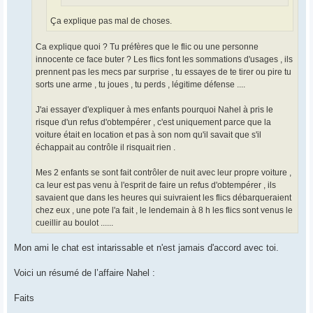
Ça explique pas mal de choses.
Ca explique quoi ? Tu préfères que le flic ou une personne
innocente ce face buter ? Les flics font les sommations d'usages , ils
prennent pas les mecs par surprise , tu essayes de te tirer ou pire tu
sorts une arme , tu joues , tu perds , légitime défense ....
J'ai essayer d'expliquer à mes enfants pourquoi Nahel à pris le
risque d'un refus d'obtempérer , c'est uniquement parce que la
voiture était en location et pas à son nom qu'il savait que s'il
échappait au contrôle il risquait rien .
Mes 2 enfants se sont fait contrôler de nuit avec leur propre voiture ,
ca leur est pas venu à l'esprit de faire un refus d'obtempérer , ils
savaient que dans les heures qui suivraient les flics débarqueraient
chez eux , une pote l'a fait , le lendemain à 8 h les flics sont venus le
cueillir au boulot ......
Mon ami le chat est intarissable et n'est jamais d'accord avec toi.
Voici un résumé de l’affaire Nahel :
Faits