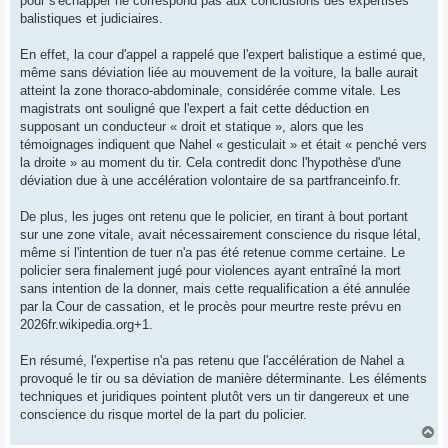
pour s'échapper ne correspond pas aux conclusions des expertises
balistiques et judiciaires.
En effet, la cour d'appel a rappelé que l'expert balistique a estimé que,
même sans déviation liée au mouvement de la voiture, la balle aurait
atteint la zone thoraco-abdominale, considérée comme vitale. Les
magistrats ont souligné que l'expert a fait cette déduction en
supposant un conducteur « droit et statique », alors que les
témoignages indiquent que Nahel « gesticulait » et était « penché vers
la droite » au moment du tir. Cela contredit donc l'hypothèse d'une
déviation due à une accélération volontaire de sa partfranceinfo.fr.
De plus, les juges ont retenu que le policier, en tirant à bout portant
sur une zone vitale, avait nécessairement conscience du risque létal,
même si l'intention de tuer n'a pas été retenue comme certaine. Le
policier sera finalement jugé pour violences ayant entraîné la mort
sans intention de la donner, mais cette requalification a été annulée
par la Cour de cassation, et le procès pour meurtre reste prévu en
2026fr.wikipedia.org+1.
En résumé, l'expertise n'a pas retenu que l'accélération de Nahel a
provoqué le tir ou sa déviation de manière déterminante. Les éléments
techniques et juridiques pointent plutôt vers un tir dangereux et une
conscience du risque mortel de la part du policier.
H
a