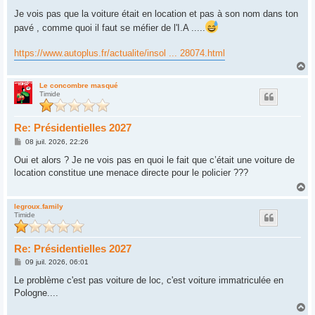
Je vois pas que la voiture était en location et pas à son nom dans ton
pavé , comme quoi il faut se méfier de l'I.A .....
https://www.autoplus.fr/actualite/insol ... 28074.html
H
a
u
Le concombre masqué
Timide
t
Re: Présidentielles 2027
M
08 juil. 2026, 22:26
e
s
Oui et alors ? Je ne vois pas en quoi le fait que c’était une voiture de
s
location constitue une menace directe pour le policier ???
a
g
H
e
a
u
legroux.family
Timide
t
Re: Présidentielles 2027
M
09 juil. 2026, 06:01
e
s
Le problème c'est pas voiture de loc, c'est voiture immatriculée en
s
Pologne....
a
g
H
e