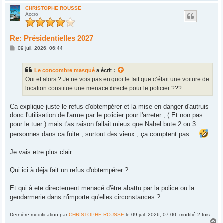
a
u
CHRISTOPHE ROUSSE
Accro
t
Re: Présidentielles 2027
M
09 juil. 2026, 06:44
e
s
s
Le concombre masqué
a écrit :
a
g
Oui et alors ? Je ne vois pas en quoi le fait que c’était une voiture de
e
location constitue une menace directe pour le policier ???
Ca explique juste le refus d'obtempérer et la mise en danger d'autruis
donc l'utilisation de l'arme par le policier pour l'arreter , ( Et non pas
pour le tuer ) mais t'as raison fallait mieux que Nahel bute 2 ou 3
personnes dans ca fuite , surtout des vieux , ça comptent pas ...
Je vais etre plus clair :
Qui ici à déja fait un refus d'obtempérer ?
Et qui à ete directement menacé d'être abattu par la police ou la
gendarmerie dans n'importe qu'elles circonstances ?
Dernière modification par
CHRISTOPHE ROUSSE
le 09 juil. 2026, 07:00, modifié 2 fois.
H