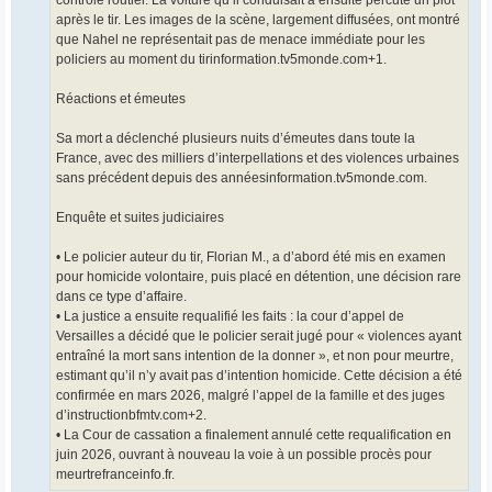
contrôle routier. La voiture qu’il conduisait a ensuite percuté un plot
après le tir. Les images de la scène, largement diffusées, ont montré
que Nahel ne représentait pas de menace immédiate pour les
policiers au moment du tirinformation.tv5monde.com+1.
Réactions et émeutes
Sa mort a déclenché plusieurs nuits d’émeutes dans toute la
France, avec des milliers d’interpellations et des violences urbaines
sans précédent depuis des annéesinformation.tv5monde.com.
Enquête et suites judiciaires
• Le policier auteur du tir, Florian M., a d’abord été mis en examen
pour homicide volontaire, puis placé en détention, une décision rare
dans ce type d’affaire.
• La justice a ensuite requalifié les faits : la cour d’appel de
Versailles a décidé que le policier serait jugé pour « violences ayant
entraîné la mort sans intention de la donner », et non pour meurtre,
estimant qu’il n’y avait pas d’intention homicide. Cette décision a été
confirmée en mars 2026, malgré l’appel de la famille et des juges
d’instructionbfmtv.com+2.
• La Cour de cassation a finalement annulé cette requalification en
juin 2026, ouvrant à nouveau la voie à un possible procès pour
meurtrefranceinfo.fr.