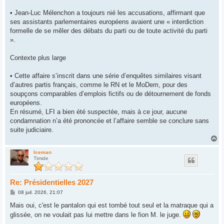
• Jean-Luc Mélenchon a toujours nié les accusations, affirmant que
ses assistants parlementaires européens avaient une « interdiction
formelle de se mêler des débats du parti ou de toute activité du parti
».
Contexte plus large
• Cette affaire s’inscrit dans une série d’enquêtes similaires visant
d’autres partis français, comme le RN et le MoDem, pour des
soupçons comparables d’emplois fictifs ou de détournement de fonds
européens.
En résumé, LFI a bien été suspectée, mais à ce jour, aucune
condamnation n’a été prononcée et l’affaire semble se conclure sans
suite judiciaire.
H
a
u
Iceman
Timide
t
Re: Présidentielles 2027
M
08 juil. 2026, 21:07
e
s
Mais oui, c'est le pantalon qui est tombé tout seul et la matraque qui a
s
glissée, on ne voulait pas lui mettre dans le fion M. le juge.
a
g