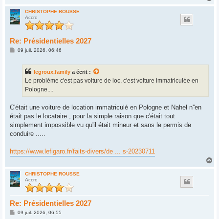
a
u
CHRISTOPHE ROUSSE
Accro
t
Re: Présidentielles 2027
M
09 juil. 2026, 06:46
e
s
s
legroux.family
a écrit :
a
g
Le problème c'est pas voiture de loc, c'est voiture immatriculée en
e
Pologne....
C'était une voiture de location immatriculé en Pologne et Nahel n''en
était pas le locataire , pour la simple raison que c'était tout
simplement impossible vu qu'il était mineur et sans le permis de
conduire .....
https://www.lefigaro.fr/faits-divers/de ... s-20230711
H
a
u
CHRISTOPHE ROUSSE
Accro
t
Re: Présidentielles 2027
M
09 juil. 2026, 06:55
e