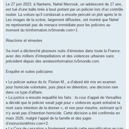
Le 27 juin 2023, à Nanterre, Nahel Merzouk, un adolescent de 17 ans,
est tué d’une balle tirée à bout portant par un policier lors d’un contrôle
routier. La voiture qu’il conduisait a ensuite percuté un plot après le tir.
Les images de la scène, largement diffusées, ont montré que Nahel
ne représentait pas de menace immédiate pour les policiers au
moment du tirinformation.tv5monde.com+1.
Réactions et émeutes
Sa mort a déclenché plusieurs nuits d’émeutes dans toute la France,
avec des milliers d’interpellations et des violences urbaines sans
précédent depuis des annéesinformation.tv5monde.com.
Enquête et suites judiciaires
• Le policier auteur du tir, Florian M., a d’abord été mis en examen
pour homicide volontaire, puis placé en détention, une décision rare
dans ce type d’affaire.
• La justice a ensuite requalifié les faits : la cour d’appel de Versailles
a décidé que le policier serait jugé pour « violences ayant entraîné la
mort sans intention de la donner », et non pour meurtre, estimant qu’il
n’y avait pas d’intention homicide. Cette décision a été confirmée en
mars 2026, malgré l’appel de la famille et des juges
d’instructionbfmtv.com+2.
• La Cour de cassation a finalement annulé cette requalification en juin