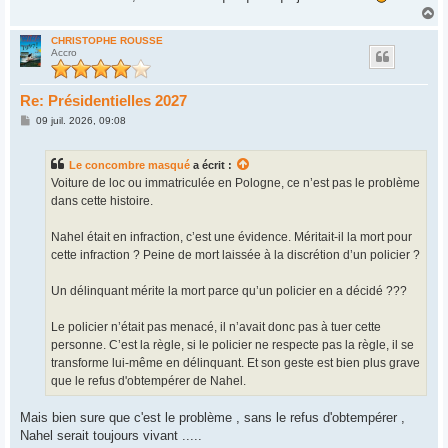
H
a
u
CHRISTOPHE ROUSSE
Accro
t
Re: Présidentielles 2027
M
09 juil. 2026, 09:08
e
s
s
Le concombre masqué
a écrit :
a
g
Voiture de loc ou immatriculée en Pologne, ce n’est pas le problème
e
dans cette histoire.
Nahel était en infraction, c’est une évidence. Méritait-il la mort pour
cette infraction ? Peine de mort laissée à la discrétion d’un policier ?
Un délinquant mérite la mort parce qu’un policier en a décidé ???
Le policier n’était pas menacé, il n’avait donc pas à tuer cette
personne. C’est la règle, si le policier ne respecte pas la règle, il se
transforme lui-même en délinquant. Et son geste est bien plus grave
que le refus d'obtempérer de Nahel.
Mais bien sure que c'est le problème , sans le refus d'obtempérer ,
Nahel serait toujours vivant .....