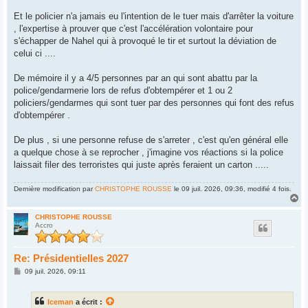
Et le policier n'a jamais eu l'intention de le tuer mais d'arrêter la voiture
, l'expertise à prouver que c'est l'accélération volontaire pour
s'échapper de Nahel qui à provoqué le tir et surtout la déviation de
celui ci ....
De mémoire il y a 4/5 personnes par an qui sont abattu par la
police/gendarmerie lors de refus d'obtempérer et 1 ou 2
policiers/gendarmes qui sont tuer par des personnes qui font des refus
d'obtempérer .
De plus , si une personne refuse de s'arreter , c'est qu'en général elle
a quelque chose à se reprocher , j'imagine vos réactions si la police
laissait filer des terroristes qui juste après feraient un carton .....
Dernière modification par
CHRISTOPHE ROUSSE
le 09 juil. 2026, 09:36, modifié 4 fois.
H
a
u
CHRISTOPHE ROUSSE
Accro
t
Re: Présidentielles 2027
M
09 juil. 2026, 09:11
e
s
s
Iceman
a écrit :
a