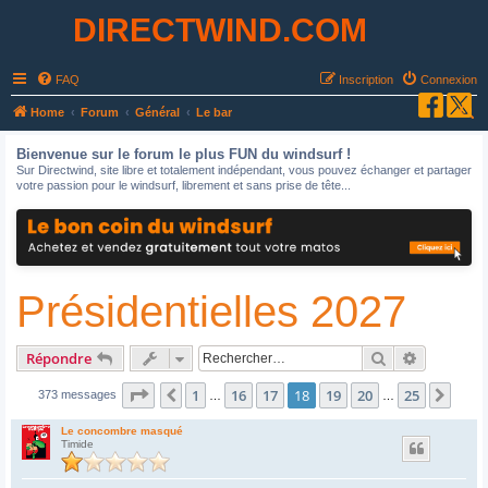
DIRECTWIND.COM
FAQ
Inscription
Connexion
R
Home
Forum
Général
Le bar
e
Bienvenue sur le forum le plus FUN du windsurf !
c
Sur Directwind, site libre et totalement indépendant, vous pouvez échanger et partager
votre passion pour le windsurf, librement et sans prise de tête...
h
e
r
c
Présidentielles 2027
h
e
r
Rechercher
Recherche
Répondre
Page
18
sur
25
1
16
17
18
19
20
25
Précédent
Suiv
373 messages
…
…
Le concombre masqué
Timide