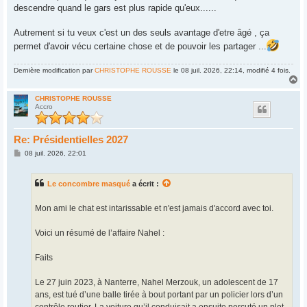
descendre quand le gars est plus rapide qu'eux......
Autrement si tu veux c'est un des seuls avantage d'etre âgé , ça
permet d'avoir vécu certaine chose et de pouvoir les partager ...
Dernière modification par
CHRISTOPHE ROUSSE
le 08 juil. 2026, 22:14, modifié 4 fois.
H
a
u
CHRISTOPHE ROUSSE
Accro
t
Re: Présidentielles 2027
M
08 juil. 2026, 22:01
e
s
s
Le concombre masqué
a écrit :
a
g
e
Mon ami le chat est intarissable et n'est jamais d'accord avec toi.
Voici un résumé de l’affaire Nahel :
Faits
Le 27 juin 2023, à Nanterre, Nahel Merzouk, un adolescent de 17
ans, est tué d’une balle tirée à bout portant par un policier lors d’un