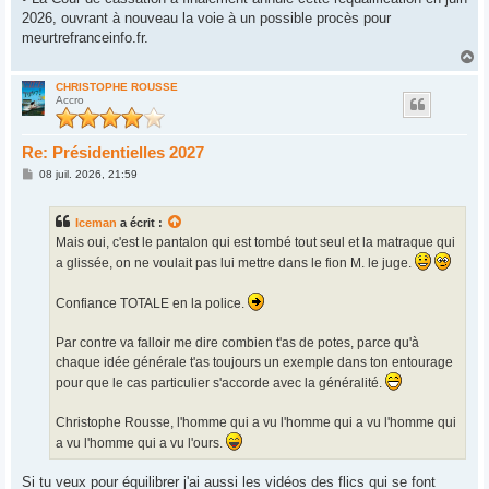
2026, ouvrant à nouveau la voie à un possible procès pour
meurtrefranceinfo.fr.
H
a
u
CHRISTOPHE ROUSSE
Accro
t
Re: Présidentielles 2027
M
08 juil. 2026, 21:59
e
s
s
Iceman
a écrit :
a
g
Mais oui, c'est le pantalon qui est tombé tout seul et la matraque qui
e
a glissée, on ne voulait pas lui mettre dans le fion M. le juge.
Confiance TOTALE en la police.
Par contre va falloir me dire combien t'as de potes, parce qu'à
chaque idée générale t'as toujours un exemple dans ton entourage
pour que le cas particulier s'accorde avec la généralité.
Christophe Rousse, l'homme qui a vu l'homme qui a vu l'homme qui
a vu l'homme qui a vu l'ours.
Si tu veux pour équilibrer j'ai aussi les vidéos des flics qui se font