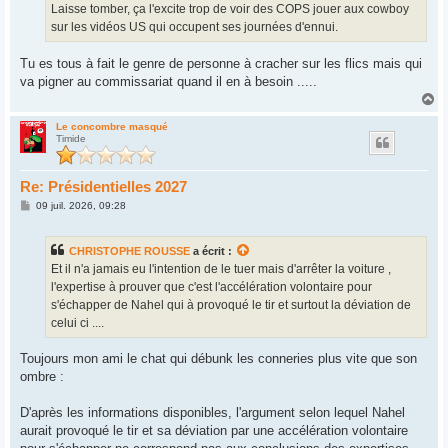
g
Laisse tomber, ça l'excite trop de voir des COPS jouer aux cowboy
e
sur les vidéos US qui occupent ses journées d'ennui.
Tu es tous à fait le genre de personne à cracher sur les flics mais qui
va pigner au commissariat quand il en à besoin .....
H
a
u
Le concombre masqué
Timide
t
Re: Présidentielles 2027
M
09 juil. 2026, 09:28
e
s
s
CHRISTOPHE ROUSSE
a écrit :
a
g
Et il n'a jamais eu l'intention de le tuer mais d'arrêter la voiture ,
e
l'expertise à prouver que c'est l'accélération volontaire pour
s'échapper de Nahel qui à provoqué le tir et surtout la déviation de
celui ci ....
Toujours mon ami le chat qui débunk les conneries plus vite que son
ombre :
D'après les informations disponibles, l'argument selon lequel Nahel
aurait provoqué le tir et sa déviation par une accélération volontaire