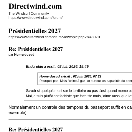
Directwind.com
The Windsurf Community
https://www.directwind.com/forum/
Présidentielles 2027
https://www.directwind.com/forum/viewtopic.php?t=48070
Re: Présidentielles 2027
par
Homerdusud
Endorphin
a écrit :
02 juin 2026, 15:49
Homerdusud
a écrit :
02 juin 2026, 07:22
Pourquoi pas. Mais l'usine à gaz, et surtout les capacités de contr
Savoir si quelqu'un est sur le territoire ou pas c'est quand meme 
Moi je suis plutôt antifachiste que fachiste mais j'aime aussi que
Normalement un controle des tampons du passeport suffit en cas d
exemple)
Re: Présidentielles 2027