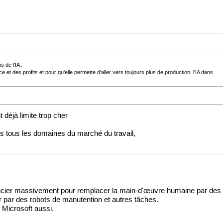
 de l'IA :
nce et des profits et pour qu'elle permette d'aller vers toujours plus de production, l'IA dans
déjà limite trop cher
s tous les domaines du marché du travail,
encier massivement pour remplacer la main-d'œuvre humaine par des r
 par des robots de manutention et autres tâches.
, Microsoft aussi.