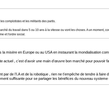
les complotistes et les militants des partis.
 marché du travail dans 5 ou 10 ans à la vitesse ou vont les choses. A un moment, co
e et l'ordre social.
ans la misère en Europe ou au USA en instaurant la mondialisation co
te actuel , c'est d'avoir une main d'œuvre bon marché pour pouvoir f
ar de l'I.A et de la robotique , rien ne t'empêche de tendre à faire di
'argement suffisante pour se partager les bénéfices du nouveau systeme e