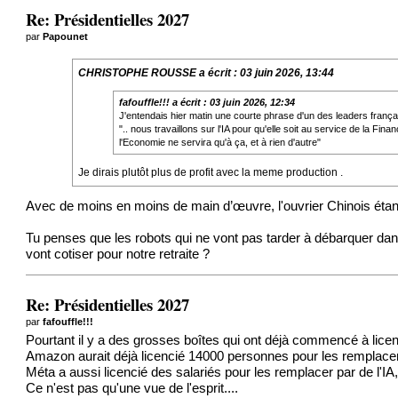
Re: Présidentielles 2027
par
Papounet
CHRISTOPHE ROUSSE
a écrit :
03 juin 2026, 13:44
fafouffle!!!
a écrit :
03 juin 2026, 12:34
J'entendais hier matin une courte phrase d'un des leaders français
".. nous travaillons sur l'IA pour qu'elle soit au service de la Fina
l'Economie ne servira qu'à ça, et à rien d'autre"
Je dirais plutôt plus de profit avec la meme production .
Avec de moins en moins de main d’œuvre, l'ouvrier Chinois étant 
Tu penses que les robots qui ne vont pas tarder à débarquer dan
vont cotiser pour notre retraite ?
Re: Présidentielles 2027
par
fafouffle!!!
Pourtant il y a des grosses boîtes qui ont déjà commencé à lic
Amazon aurait déjà licencié 14000 personnes pour les remplacer
Méta a aussi licencié des salariés pour les remplacer par de l'IA
Ce n'est pas qu'une vue de l'esprit....