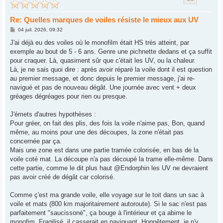
Re: Quelles marques de voiles résiste le mieux aux UV
M
04 juil. 2026, 09:32
e
s
J'ai déjà eu des voiles où le monofilm était HS très atteint, par
s
exemple au bout de 5 - 6 ans. Genre une pichnette dedans et ça suffit
a
g
pour craquer. Là, quasiment sûr que c'était les UV, ou la chaleur.
e
Là, je ne sais quoi dire : après avoir réparé la voile dont il est question
au premier message, et donc depuis le premier message, j'ai re-
navigué et pas de nouveau dégât. Une journée avec vent + deux
gréages dégréages pour rien ou presque.
J'émets d'autres hypothèses :
Pour gréer, on fait des plis, des fois la voile n'aime pas, Bon, quand
même, au moins pour une des découpes, la zone n'était pas
concernée par ça.
Mais une zone est dans une partie tramée colorisée, en bas de la
voile coté mat. La découpe n'a pas découpé la trame elle-même. Dans
cette partie, comme le dit plus haut @Endorphin les UV ne devraient
pas avoir créé de dégât car colorisé.
Comme ç'est ma grande voile, elle voyage sur le toit dans un sac à
voile et mats (800 km majoritairement autoroute). Si le sac n'est pas
parfaitement "saucissoné", ça bouge à l'intérieur et ça abime le
monofim. Fragilisé, il casserait en naviguant. Honnêtement, je n'y