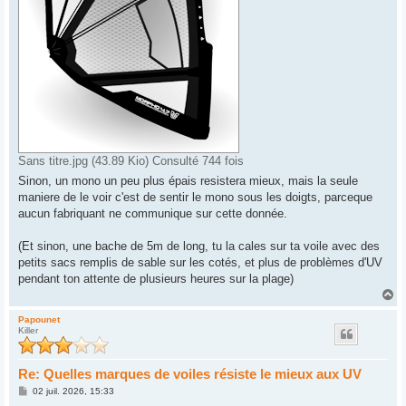
Sans titre.jpg (43.89 Kio) Consulté 744 fois
Sinon, un mono un peu plus épais resistera mieux, mais la seule
maniere de le voir c'est de sentir le mono sous les doigts, parceque
aucun fabriquant ne communique sur cette donnée.
(Et sinon, une bache de 5m de long, tu la cales sur ta voile avec des
petits sacs remplis de sable sur les cotés, et plus de problèmes d'UV
pendant ton attente de plusieurs heures sur la plage)
H
a
u
Papounet
Killer
t
Re: Quelles marques de voiles résiste le mieux aux UV
M
02 juil. 2026, 15:33
e