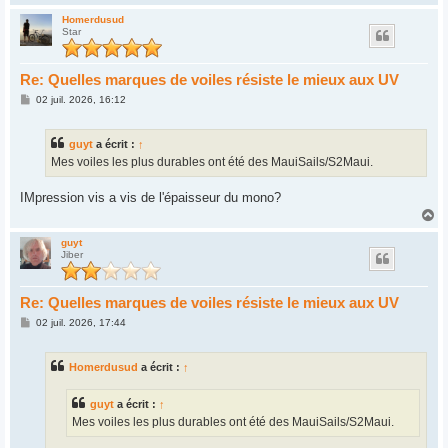
a
u
Homerdusud
Star
t
Re: Quelles marques de voiles résiste le mieux aux UV
M
02 juil. 2026, 16:12
e
s
s
guyt
a écrit :
↑
a
g
Mes voiles les plus durables ont été des MauiSails/S2Maui.
e
IMpression vis a vis de l'épaisseur du mono?
H
a
u
guyt
Jiber
t
Re: Quelles marques de voiles résiste le mieux aux UV
M
02 juil. 2026, 17:44
e
s
s
Homerdusud
a écrit :
↑
a
g
e
guyt
a écrit :
↑
Mes voiles les plus durables ont été des MauiSails/S2Maui.