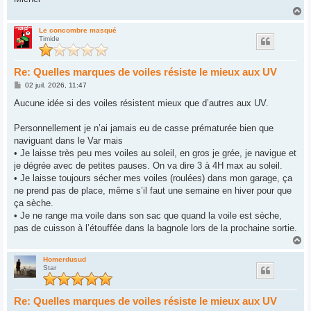
H
a
u
Le concombre masqué
Timide
t
Re: Quelles marques de voiles résiste le mieux aux UV
M
02 juil. 2026, 11:47
e
s
Aucune idée si des voiles résistent mieux que d’autres aux UV.
s
a
g
Personnellement je n’ai jamais eu de casse prématurée bien que
e
naviguant dans le Var mais
• Je laisse très peu mes voiles au soleil, en gros je grée, je navigue et
je dégrée avec de petites pauses. On va dire 3 à 4H max au soleil.
• Je laisse toujours sécher mes voiles (roulées) dans mon garage, ça
ne prend pas de place, même s’il faut une semaine en hiver pour que
ça sèche.
• Je ne range ma voile dans son sac que quand la voile est sèche,
pas de cuisson à l’étouffée dans la bagnole lors de la prochaine sortie.
H
a
u
Homerdusud
Star
t
Re: Quelles marques de voiles résiste le mieux aux UV