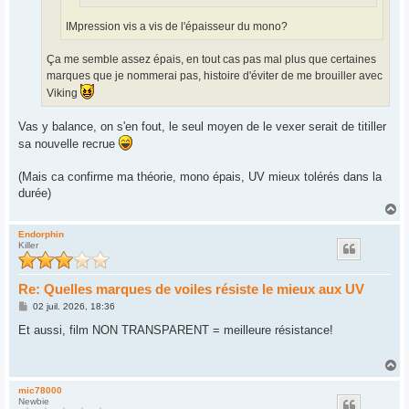
IMpression vis a vis de l'épaisseur du mono?
Ça me semble assez épais, en tout cas pas mal plus que certaines
marques que je nommerai pas, histoire d'éviter de me brouiller avec
Viking
Vas y balance, on s'en fout, le seul moyen de le vexer serait de titiller
sa nouvelle recrue
(Mais ca confirme ma théorie, mono épais, UV mieux tolérés dans la
durée)
H
a
u
Endorphin
Killer
t
Re: Quelles marques de voiles résiste le mieux aux UV
M
02 juil. 2026, 18:36
e
s
Et aussi, film NON TRANSPARENT = meilleure résistance!
s
a
g
H
e
a
u
mic78000
Newbie
t