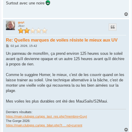
s
Surtout avec une noire
s
a
g
H
e
a
u
guyt
Jiber
t
Re: Quelles marques de voiles résiste le mieux aux UV
M
02 juil. 2026, 15:42
e
s
Un panneau de monofilm, ça prend environ 125 heures sous le soleil
s
avant qu'il devienne opaque et un autre 125 heures avant qu'il déchire
a
g
à propos de rien.
e
Comme le suggère Homer, le mieux, c'est de les couvrir quand on les
laisse trainer au soleil. Une technique alternative à la bâche, c'est de
monter une vieille voile qui recouvrera la ou les bien aimées sur la
plage.
Mes voiles les plus durables ont été des MauiSails/S2Maui.
Derniers résultats:
https://main.clubgps.ca/gps_last_res.php?membre=Guyt
The Gorge 2026:
https://main.clubgps.ca/gps_bilan.php?t ... nd=current
H