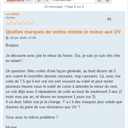
10 messages • Page
1
sur
1
mic78000
Newbie
Quelles marques de voiles résiste le mieux aux UV
M
02 juil. 2026, 07:56
e
s
Bonjour,
s
a
g
Je découvre avec joie le retour du forum. Oui, je sais je suis très très
e
en retard !
Un question :Mes voiles d'une façon générale, au bout disons de 5
ans voient le monofilm devenir cassants, trop cassants. Là, avec ma
voile de 7.5 qui il est vrai me sert souvent au soleil et peut rester
plusieurs heures sous le soleil de corse à attendre le retour du vent,
se voit déjà avec 4 réparations de voile au bout de seulement 3 ans (1
mois max par an, et disons en moyenne 1 jours sur 3).
Il va donc falloir sue je la change. Y a t il des marques plus solide que
d'autres du point de vue résistance aux UV ?
Vous avez le même problème ?
Michel