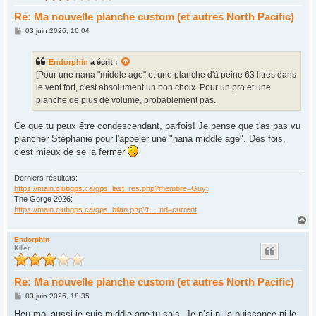
Re: Ma nouvelle planche custom (et autres North Pacific)
M
03 juin 2026, 16:04
e
s
s
Endorphin
a écrit :
a
g
[Pour une nana "middle age" et une planche d'à peine 63 litres dans
e
le vent fort, c'est absolument un bon choix. Pour un pro et une
planche de plus de volume, probablement pas.
Ce que tu peux être condescendant, parfois! Je pense que t'as pas vu
plancher Stéphanie pour l'appeler une "nana middle age". Des fois,
c'est mieux de se la fermer
Derniers résultats:
https://main.clubgps.ca/gps_last_res.php?membre=Guyt
The Gorge 2026:
https://main.clubgps.ca/gps_bilan.php?t ... nd=current
H
a
u
Endorphin
Killer
t
Re: Ma nouvelle planche custom (et autres North Pacific)
M
03 juin 2026, 18:35
e
s
Heu moi aussi je suis middle age tu sais. Je n’ai ni la puissance ni le