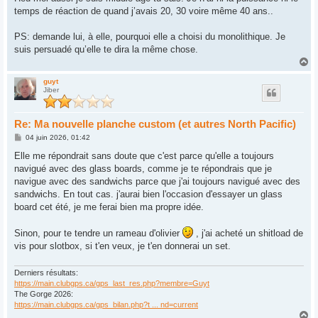
s
temps de réaction de quand j’avais 20, 30 voire même 40 ans..
a
g
e
PS: demande lui, à elle, pourquoi elle a choisi du monolithique. Je
suis persuadé qu’elle te dira la même chose.
H
a
u
guyt
Jiber
t
Re: Ma nouvelle planche custom (et autres North Pacific)
M
04 juin 2026, 01:42
e
s
Elle me répondrait sans doute que c'est parce qu'elle a toujours
s
navigué avec des glass boards, comme je te répondrais que je
a
g
navigue avec des sandwichs parce que j'ai toujours navigué avec des
e
sandwichs. En tout cas. j'aurai bien l'occasion d'essayer un glass
board cet été, je me ferai bien ma propre idée.
Sinon, pour te tendre un rameau d'olivier
, j'ai acheté un shitload de
vis pour slotbox, si t'en veux, je t'en donnerai un set.
Derniers résultats:
https://main.clubgps.ca/gps_last_res.php?membre=Guyt
The Gorge 2026:
https://main.clubgps.ca/gps_bilan.php?t ... nd=current
H