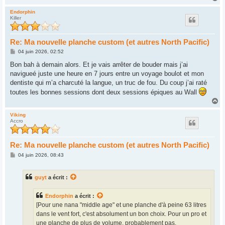
a
u
Endorphin
Killer
t
Re: Ma nouvelle planche custom (et autres North Pacific)
M
04 juin 2026, 02:52
e
s
Bon bah à demain alors. Et je vais arrêter de bouder mais j’ai
s
navigueé juste une heure en 7 jours entre un voyage boulot et mon
a
g
dentiste qui m’a charcuté la langue, un truc de fou. Du coup j’ai raté
e
toutes les bonnes sessions dont deux sessions épiques au Wall
H
a
u
Viking
Accro
t
Re: Ma nouvelle planche custom (et autres North Pacific)
M
04 juin 2026, 08:43
e
s
s
guyt
a écrit :
a
g
e
Endorphin
a écrit :
[Pour une nana "middle age" et une planche d'à peine 63 litres
dans le vent fort, c'est absolument un bon choix. Pour un pro et
une planche de plus de volume, probablement pas.