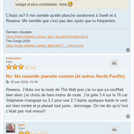
volage et plus contrôlable. Voila
C'étais où? Il me semble qu'elle planche seulement à Swell et à
Rowena. Me semble que c'est pas des spots que tu fréquentes..
Derniers résultats:
https://main.clubgps.ca/gps_last_res.php?membre=Guyt
The Gorge 2026:
https://main.clubgps.ca/gps_bilan.php?t ... nd=current
H
a
u
Endorphin
Killer
t
Re: Ma nouvelle planche custom (et autres North Pacific)
M
06 juin 2026, 01:59
e
s
Rowena. J’étais sur la route de Thé Wall puis j’ai vu que ça soufflait
s
bien alors j’ai choisi de faire moins de route. J’ai gréé 3.4 sur la 76 car
a
g
Stéphanie changeait sa 3.2 pour une 2.7 Après quelques bords le vent
e
est bien tombé et je planait tout juste.. dommage. On me dis qu’à l’est
c’était pas mal mieux!!
H
a
u
guyt
Jiber
t