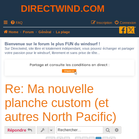
DIRECTWIND.COM
FAQ
Inscription
Connexion
R
Home
Forum
Général
La plage
e
Bienvenue sur le forum le plus FUN du windsurf !
c
Sur Directwind, site libre et totalement indépendant, vous pouvez échanger et partager
votre passion pour le windsurf, librement et sans prise de tête...
h
e
r
c
Re: Ma nouvelle
h
e
planche custom (et
r
autres North Pacific)
Rechercher
Recherche
Répondre