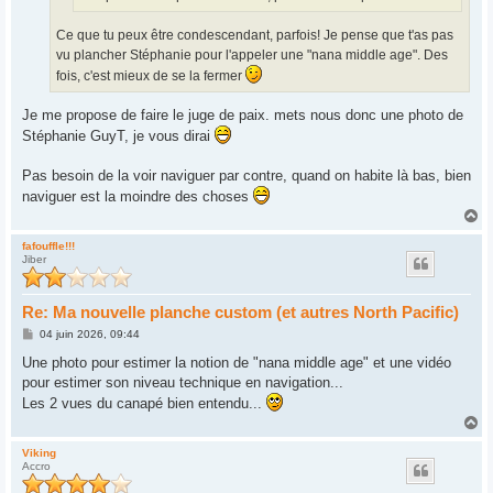
Ce que tu peux être condescendant, parfois! Je pense que t'as pas
vu plancher Stéphanie pour l'appeler une "nana middle age". Des
fois, c'est mieux de se la fermer
Je me propose de faire le juge de paix. mets nous donc une photo de
Stéphanie GuyT, je vous dirai
Pas besoin de la voir naviguer par contre, quand on habite là bas, bien
naviguer est la moindre des choses
H
a
u
fafouffle!!!
Jiber
t
Re: Ma nouvelle planche custom (et autres North Pacific)
M
04 juin 2026, 09:44
e
s
Une photo pour estimer la notion de "nana middle age" et une vidéo
s
pour estimer son niveau technique en navigation...
a
g
Les 2 vues du canapé bien entendu...
e
H
a
u
Viking
Accro
t