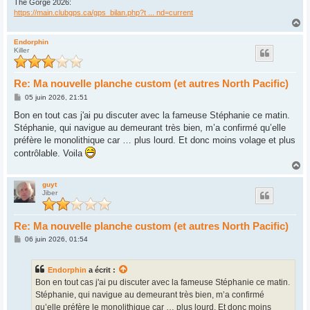
The Gorge 2026:
https://main.clubgps.ca/gps_bilan.php?t ... nd=current
H
a
u
Endorphin
Killer
t
Re: Ma nouvelle planche custom (et autres North Pacific)
M
05 juin 2026, 21:51
e
s
Bon en tout cas j'ai pu discuter avec la fameuse Stéphanie ce matin.
s
Stéphanie, qui navigue au demeurant très bien, m’a confirmé qu’elle
a
g
préfère le monolithique car … plus lourd. Et donc moins volage et plus
e
contrôlable. Voila
H
a
u
guyt
Jiber
t
Re: Ma nouvelle planche custom (et autres North Pacific)
M
06 juin 2026, 01:54
e
s
s
Endorphin
a écrit :
a
g
Bon en tout cas j'ai pu discuter avec la fameuse Stéphanie ce matin.
e
Stéphanie, qui navigue au demeurant très bien, m’a confirmé
qu’elle préfère le monolithique car … plus lourd. Et donc moins