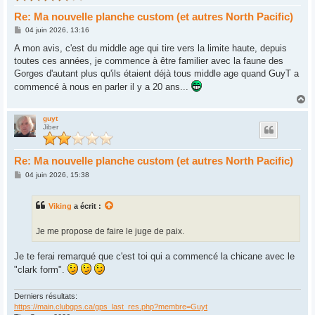
Re: Ma nouvelle planche custom (et autres North Pacific)
M
04 juin 2026, 13:16
e
s
A mon avis, c'est du middle age qui tire vers la limite haute, depuis
s
toutes ces années, je commence à être familier avec la faune des
a
g
Gorges d'autant plus qu'ils étaient déjà tous middle age quand GuyT a
e
commencé à nous en parler il y a 20 ans...
H
a
u
guyt
Jiber
t
Re: Ma nouvelle planche custom (et autres North Pacific)
M
04 juin 2026, 15:38
e
s
s
Viking
a écrit :
a
g
e
Je me propose de faire le juge de paix.
Je te ferai remarqué que c'est toi qui a commencé la chicane avec le
"clark form".
Derniers résultats:
https://main.clubgps.ca/gps_last_res.php?membre=Guyt