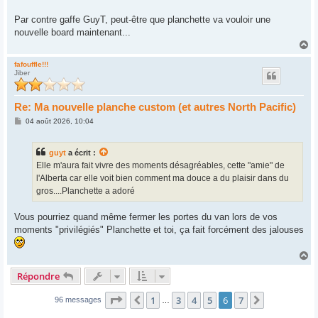
Par contre gaffe GuyT, peut-être que planchette va vouloir une
nouvelle board maintenant...
H
a
u
fafouffle!!!
Jiber
t
Re: Ma nouvelle planche custom (et autres North Pacific)
M
04 août 2026, 10:04
e
s
s
guyt
a écrit :
a
g
Elle m'aura fait vivre des moments désagréables, cette "amie" de
e
l'Alberta car elle voit bien comment ma douce a du plaisir dans du
gros....Planchette a adoré
Vous pourriez quand même fermer les portes du van lors de vos
moments "privilégiés" Planchette et toi, ça fait forcément des jalouses
H
a
Répondre
u
t
Page
6
sur
7
1
3
4
5
6
7
Précédent
Suivant
96 messages
…