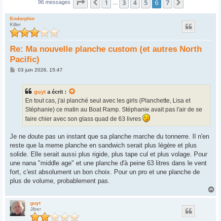
Page
6
sur
7
1
3
4
5
6
7
Précédent
Suivant
96 messages
…
Endorphin
Killer
Re: Ma nouvelle planche custom (et autres North
Pacific)
M
03 juin 2026, 15:47
e
s
s
guyt
a écrit :
a
g
En tout cas, j'ai planché seul avec les girls (Planchette, Lisa et
e
Stéphanie) ce matin au Boat Ramp. Stéphanie avait pas l'air de se
faire chier avec son glass quad de 63 livres
Je ne doute pas un instant que sa planche marche du tonnerre. Il n'en
reste que la meme planche en sandwich serait plus légère et plus
solide. Elle serait aussi plus rigide, plus tape cul et plus volage. Pour
une nana "middle age" et une planche d'à peine 63 litres dans le vent
fort, c'est absolument un bon choix. Pour un pro et une planche de
plus de volume, probablement pas.
H
a
u
guyt
Jiber
t