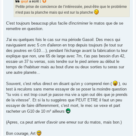
guyt
a écrit :
a
g
Petite prise de concience de l’intéressée, peut-être que le problème
e
n'est pas la planche mais qui est sur la planche
C'est toujours beaucoup plus facile d'incriminer le matos que de se
remettre en question.
J'ai eu quelques fois le cas sur ma période Gasoil. Des mecs qui
naviguaient avec 5 cm d'aileron en trop depuis toujours (le tout sur
des poutres en G10....), pendant l'échange avant la fabrication tu leur
explique que non, une 65 de large avec 7m, t'as pas besoin d'un 42,
essaie un 37 tu verras, sois tendre sur le pied arriere au début le
temps de t'habituer mais au bout d'une ou deux sorties tu seras sur
une autre planete...
Souvent, c'est refus direct en disant qu'on y comprend rien (
), ou
test à reculons sans meme essayer de se poser la moindre question
"tu vois c est trop court je passe ma vie a spin out dès que je prends
de la vitesse". Et si la tu suggères que PEUT ETRE il faut un peu
essayer de faire differemment, c'est mort, le mec se vexe et part
racheter un G10 de 10 m² ailleurs
(Apres, ca peut arriver d'avoir une erreur sur du matos, mais bon.)
Bon courage, Art