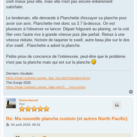
vont mieux pour elle, mais elle n'est pas encore entièrement
satisfaite.
Le lendemain, elle demande à Planchette d'essayer sa planche pour
avoir son avis. Planchette met donc sa 3.7 là-dessus. On est
plusieurs à l'observer se lancer. Départ fulgurant au planing, on la voit
filer vers l'autre rive à grande vitesse puis jibe parfait. Retour à une
vitesse réduite, histoire de taquiner le swell, autre beau jibe sur le dos
d'un swell...Planchette a adoré la planche.
Petite prise de concience de l’intéressée, peut-être que le problème
n'est pas la planche mais qui est sur la planche
Derniers résultats:
https://main.clubgps.ca/gps_last_res.php?membre=Guyt
The Gorge 2026:
https://main.clubgps.ca/gps_bilan.php?t ... nd=current
H
a
u
Homerdusud
Star
t
Re: Ma nouvelle planche custom (et autres North Pacific)
M
04 août 2026, 08:32
e
s
s