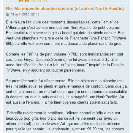
Re: Ma nouvelle planche custom (et autres North Pacific)
M
03 août 2026, 23:01
e
s
Elle m'aura fait vivre des moments désagréables, cette "amie" de
s
l'Alberta qui s'est acheté une custom NorthPacific de petit volume.
a
g
Elle voulait remplacer son glass board qui date du siècle dernier. Elle
e
veut une planche similaire à celle de Planchette (une Fanatic TriWave
69L) car elle voit bien comment ma douce a du plaisir dans du gros.
Comme les TriFins de petit volume (<70L) sont inexistantes (en tout
cas, chez Goya, Duotone,Severne), je lui avais conseillé d'y aller
avec NorthPacific. Art lui a fait un "glass board" inspiré de la Fanatic
TriWave, en y ajoutant sa touche personnelle.
Sa première sortie fut désastreuse. Elle se plaint que la planche est
très instable sous les pieds et qu'elle manque de confort. Sans que ça
soit dit clairement, on me fait sentir que j'ai une certaine responsabilité
là-dedans, vu que je suis celui qui lui a suggéré une NorthPacific. Art
est aussi à l'envers, il aime bien que ses clients soient satisfaits.
J'identifie rapidement le problème, l'aileron central qu'elle a mis est
beaucoup trop gros (les planches de Art ne viennent pas avec un
aileron central). J'en parle avec Art, qui me prête quelques ailerons
pour qu'elle les essaie. Le lendemain, avec un K9 20 cm, les choses